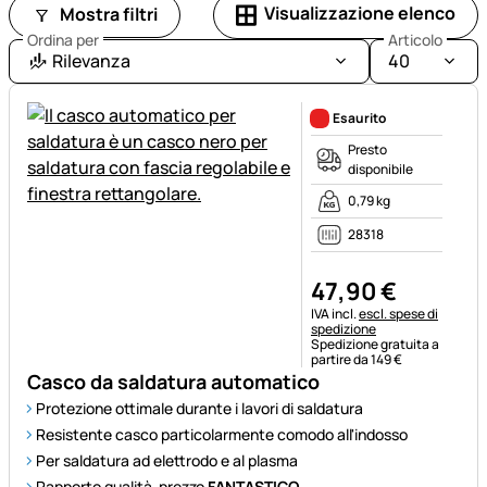
Visualizzazione elenco
Mostra filtri
Ordina per
Articolo
Rilevanza
40
Esaurito
Presto
disponibile
0,79 kg
28318
47
,
90
€
Informazioni fiscali:
IVA incl.
escl. spese di
spedizione
Spedizione gratuita a
partire da 149 €
Casco da saldatura automatico
Protezione ottimale durante i lavori di saldatura
Resistente casco particolarmente comodo all'indosso
Per saldatura ad elettrodo e al plasma
Rapporto qualità-prezzo
FANTASTICO