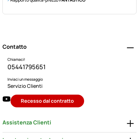
Piè di pagina
Contatto
Chiamaci!
05441795651
Inviaci un messaggio
Servizio Clienti
Recesso dal contratto
Assistenza Clienti