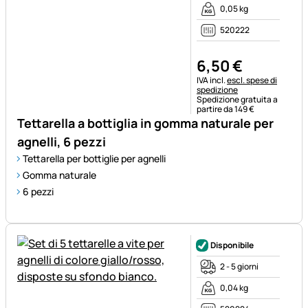
0,05 kg
520222
6
,
50
€
Informazioni fiscali:
IVA incl.
escl. spese di
spedizione
Spedizione gratuita a
partire da 149 €
Tettarella a bottiglia in gomma naturale per
agnelli, 6 pezzi
Tettarella per bottiglie per agnelli
Gomma naturale
6 pezzi
Disponibile
2 - 5 giorni
0,04 kg