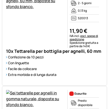
2 - 5 giorni
0,13 kg
520013
11
,
90
€
Informazioni fiscali:
IVA incl.
escl. spese di
spedizione
Spedizione gratuita a
partire da 149 €
10x Tettarella per bottiglia per agnelli, 60 mm
Confezione da 10 pezzi
Con linguette
Facile da collocare
Extra morbida e di lunga durata
Esaurito
Presto
disponibile