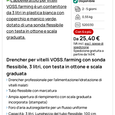
Disponibile
2 - 5 giorni
0,55 kg
520030
Con 6 o più
25
,
40
€
Da
Informazioni fiscali:
IVA incl.
escl. spese di
spedizione
Spedizione gratuita a
partire da 149 €
Drencher per vitelli VOSS.farming con sonda
flessibile, 3 litri, con testa in ottone e scala
graduata
Drencher professionale per l'alimentazione/idratazione di
vitelli malati
Tubo flessibile con marcatura
Ampia apertura di riempimento con scala graduata
incorporata (stampata)
Foro d'aria autoregolante per un flusso uniforme
Capacità: 3 litri, Lunghezza del tubo flessibile: 100 cm