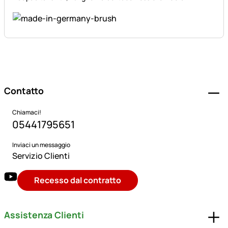
Piè di pagina
Contatto
Chiamaci!
05441795651
Inviaci un messaggio
Servizio Clienti
Recesso dal contratto
Assistenza Clienti