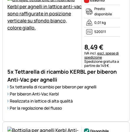
Esaurito
Presto
disponibile
0,01 kg
520011
8
,
49
€
Informazioni fiscali:
IVA incl.
escl. spese di
spedizione
Spedizione gratuita a
partire da 149 €
5x Tettarella di ricambio KERBL per biberon
Anti-Vac per agnelli
5x tettarella di ricambio per biberon per agnelli
Per biberon Anti-Vac Kerbl
Realizzata in lattice di alta qualità
Per la regolazione del flusso
Disponibile