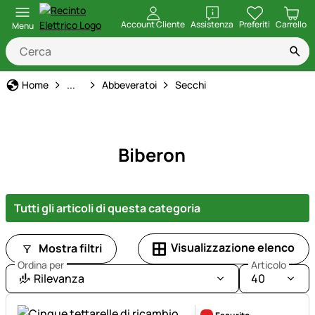
apri
Account Cliente
Assistenza
Preferiti
Carrello
Menu
Stalle ed Allevamenti di Animali
Home
...
Abbeveratoi
Secchi
Biberon
Tutti gli articoli di questa categoria
Visualizzazione elenco
Mostra filtri
Ordina per
Articolo
Rilevanza
40