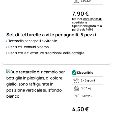
520224
7
,
90
€
Informazioni fiscali:
IVA incl.
escl. spese di
spedizione
Spedizione gratuita a
partire da 149 €
Set di tettarelle a vite per agnelli, 5 pezzi
Tettarella per agnelli avvitabile
Per tutti i comuni biberon
Per tutte le filettature tradizionali delle bottiglie
Disponibile
2 - 5 giorni
0,03 kg
520225
4
,
50
€