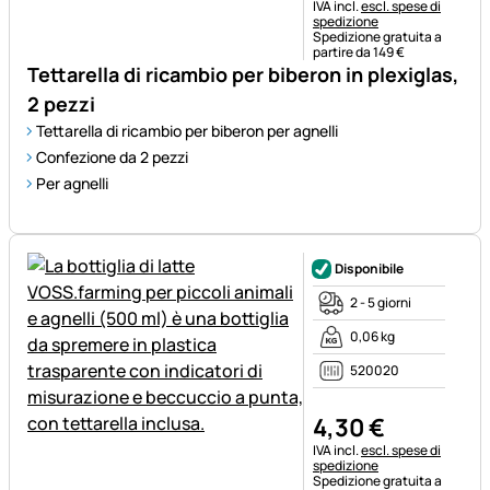
Informazioni fiscali:
IVA incl.
escl. spese di
spedizione
Spedizione gratuita a
partire da 149 €
Tettarella di ricambio per biberon in plexiglas,
2 pezzi
Tettarella di ricambio per biberon per agnelli
Confezione da 2 pezzi
Per agnelli
Disponibile
2 - 5 giorni
0,06 kg
520020
4
,
30
€
Informazioni fiscali:
IVA incl.
escl. spese di
spedizione
Spedizione gratuita a