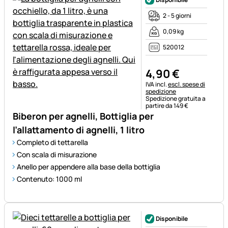
2 - 5 giorni
0,09 kg
520012
4
,
90
€
Informazioni fiscali:
IVA incl.
escl. spese di
spedizione
Spedizione gratuita a
partire da 149 €
Biberon per agnelli, Bottiglia per
l’allattamento di agnelli, 1 litro
Completo di tettarella
Con scala di misurazione
Anello per appendere alla base della bottiglia
Contenuto: 1000 ml
Disponibile