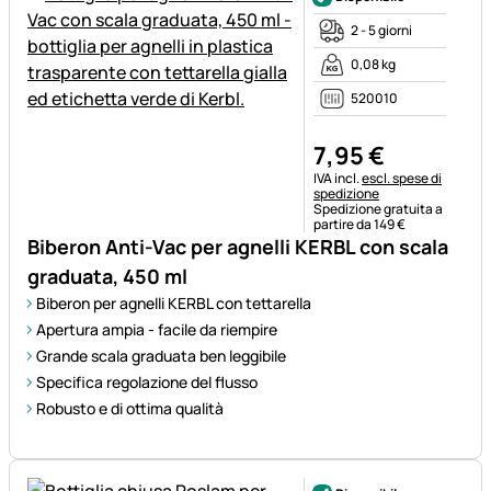
2 - 5 giorni
0,08 kg
520010
7
,
95
€
Informazioni fiscali:
IVA incl.
escl. spese di
spedizione
Spedizione gratuita a
partire da 149 €
Biberon Anti-Vac per agnelli KERBL con scala
graduata, 450 ml
Biberon per agnelli KERBL con tettarella
Apertura ampia - facile da riempire
Grande scala graduata ben leggibile
Specifica regolazione del flusso
Robusto e di ottima qualità