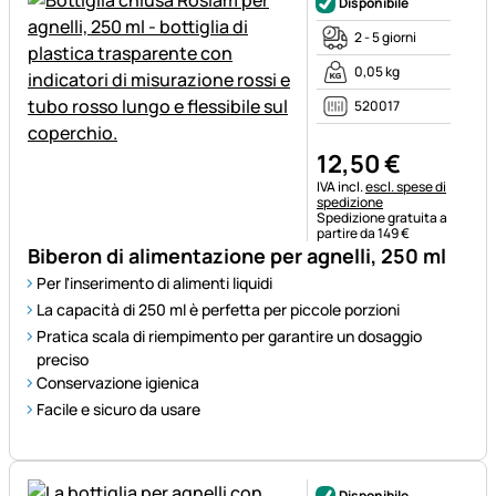
Disponibile
2 - 5 giorni
0,05 kg
520017
12
,
50
€
Informazioni fiscali:
IVA incl.
escl. spese di
spedizione
Spedizione gratuita a
partire da 149 €
Biberon di alimentazione per agnelli, 250 ml
Per l'inserimento di alimenti liquidi
La capacità di 250 ml è perfetta per piccole porzioni
Pratica scala di riempimento per garantire un dosaggio
preciso
Conservazione igienica
Facile e sicuro da usare
Disponibile