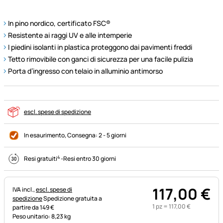
In pino nordico, certificato FSC®
Resistente ai raggi UV e alle intemperie
I piedini isolanti in plastica proteggono dai pavimenti freddi
Tetto rimovibile con ganci di sicurezza per una facile pulizia
Porta d’ingresso con telaio in alluminio antimorso
escl. spese di spedizione
In esaurimento
, Consegna:
2 - 5 giorni
4
Resi gratuiti
-
Resi entro 30 giorni
117
,
00
€
Informazioni fiscali:
IVA incl.,
escl. spese di
spedizione
Spedizione gratuita a
1 pz =
117
,
00
€
partire da 149 €
Peso unitario: 8,23 kg