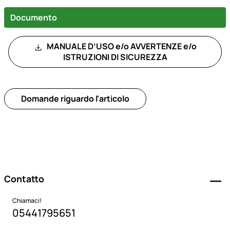
Documento
MANUALE D’USO e/o AVVERTENZE e/o
ISTRUZIONI DI SICUREZZA
Domande riguardo l'articolo
Piè di pagina
Contatto
Chiamaci!
05441795651