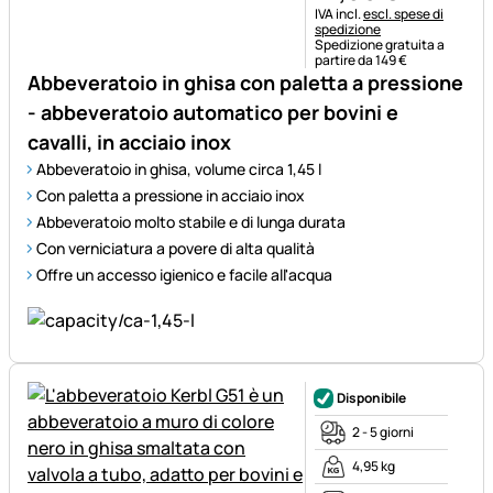
Informazioni fiscali:
IVA incl.
escl. spese di
spedizione
Spedizione gratuita a
partire da 149 €
Abbeveratoio in ghisa con paletta a pressione
- abbeveratoio automatico per bovini e
cavalli, in acciaio inox
Abbeveratoio in ghisa, volume circa 1,45 l
Con paletta a pressione in acciaio inox
Abbeveratoio molto stabile e di lunga durata
Con verniciatura a povere di alta qualità
Offre un accesso igienico e facile all'acqua
Disponibile
2 - 5 giorni
4,95 kg