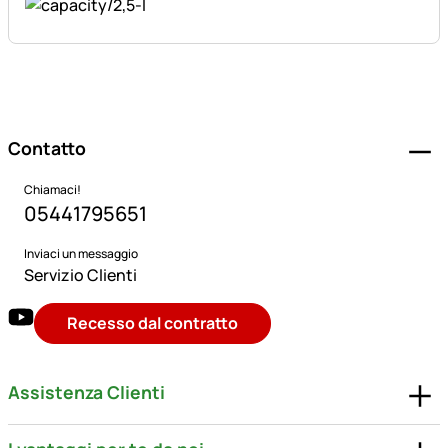
Piè di pagina
Contatto
Chiamaci!
05441795651
Inviaci un messaggio
Servizio Clienti
Recesso dal contratto
Assistenza Clienti