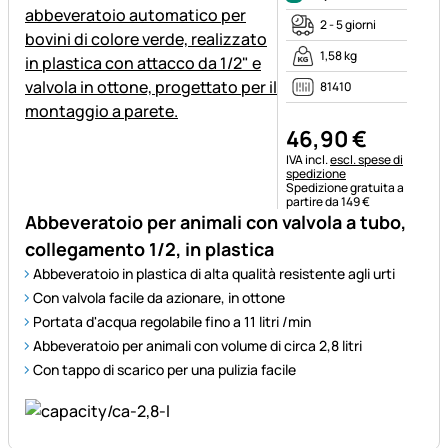
2 - 5 giorni
1,58 kg
81410
46
,
90
€
Informazioni fiscali:
IVA incl.
escl. spese di
spedizione
Spedizione gratuita a
partire da 149 €
Abbeveratoio per animali con valvola a tubo,
collegamento 1/2, in plastica
Abbeveratoio in plastica di alta qualità resistente agli urti
Con valvola facile da azionare, in ottone
Portata d'acqua regolabile fino a 11 litri /min
Abbeveratoio per animali con volume di circa 2,8 litri
Con tappo di scarico per una pulizia facile