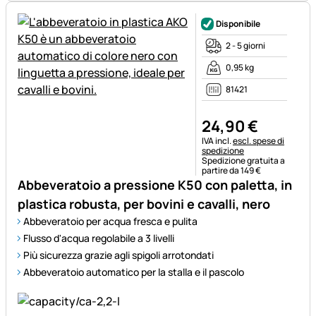
Disponibile
2 - 5 giorni
0,95 kg
81421
24
,
90
€
Informazioni fiscali:
IVA incl.
escl. spese di
spedizione
Spedizione gratuita a
partire da 149 €
Abbeveratoio a pressione K50 con paletta, in
plastica robusta, per bovini e cavalli, nero
Abbeveratoio per acqua fresca e pulita
Flusso d'acqua regolabile a 3 livelli
Più sicurezza grazie agli spigoli arrotondati
Abbeveratoio automatico per la stalla e il pascolo