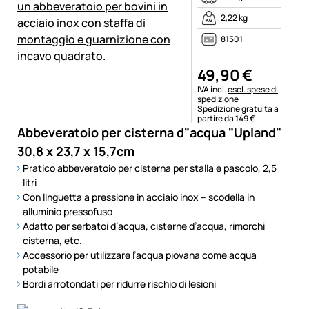
2,22 kg
81501
49
,
90
€
Informazioni fiscali:
IVA incl.
escl. spese di
spedizione
Spedizione gratuita a
partire da 149 €
Abbeveratoio per cisterna d"acqua "Upland"
30,8 x 23,7 x 15,7cm
Pratico abbeveratoio per cisterna per stalla e pascolo, 2,5
litri
Con linguetta a pressione in acciaio inox – scodella in
alluminio pressofuso
Adatto per serbatoi d’acqua, cisterne d’acqua, rimorchi
cisterna, etc.
Accessorio per utilizzare l’acqua piovana come acqua
potabile
Bordi arrotondati per ridurre rischio di lesioni