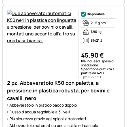
Disponibile
2 - 5 giorni
1,90 kg
81421.2
45
,
90
€
Informazioni fiscali:
IVA incl.
escl. spese di
spedizione
Spedizione gratuita a
partire da 149 €
1 pz =
22
,
95
€
2 pz. Abbeveratoio K50 con paletta, a
pressione in plastica robusta, per bovini e
cavalli, nero
Abbeveratoio in pratico pacco doppio
Flusso d'acqua regolabile a 3 livelli
Più sicurezza grazie agli spigoli arrotondati
Abbeveratoio automatico per la stalla e il pascolo