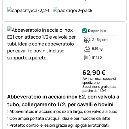
Disponibile
2 - 5 giorni
5,19 kg
81430
62
,
90
€
Informazioni fiscali:
IVA incl.
escl. spese di
spedizione
Spedizione gratuita a
partire da 149 €
Abbeveratoio in acciaio inox E2, con valvola a
tubo, collegamento 1/2, per cavalli e bovini
Abbeveratoio in acciaio inox extra largo, con valvola a tubo
Con ampia portata d'acqua, ideale per mucche da latte
Protetto contro le lesioni grazie agli spigoli arrotondati