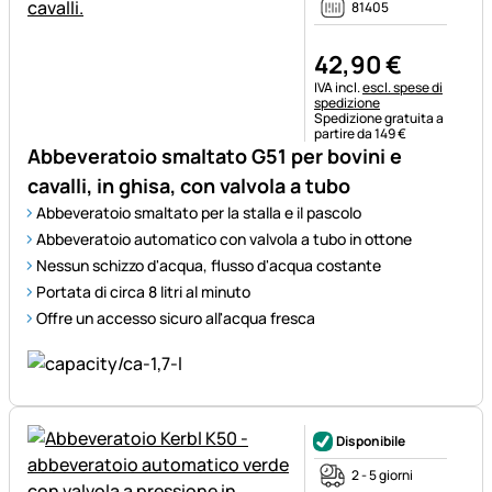
81405
42
,
90
€
Informazioni fiscali:
IVA incl.
escl. spese di
spedizione
Spedizione gratuita a
partire da 149 €
Abbeveratoio smaltato G51 per bovini e
cavalli, in ghisa, con valvola a tubo
Abbeveratoio smaltato per la stalla e il pascolo
Abbeveratoio automatico con valvola a tubo in ottone
Nessun schizzo d'acqua, flusso d'acqua costante
Portata di circa 8 litri al minuto
Offre un accesso sicuro all'acqua fresca
Disponibile
2 - 5 giorni