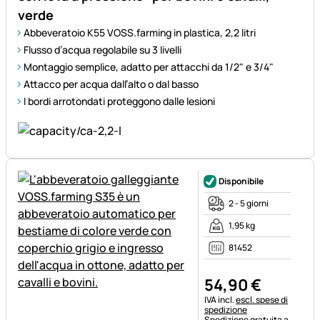
verde
Abbeveratoio K55 VOSS.farming in plastica, 2,2 litri
Flusso d’acqua regolabile su 3 livelli
Montaggio semplice, adatto per attacchi da 1/2" e 3/4"
Attacco per acqua dall’alto o dal basso
I bordi arrotondati proteggono dalle lesioni
Disponibile
2 - 5 giorni
1,95 kg
81452
54
,
90
€
Informazioni fiscali:
IVA incl.
escl. spese di
spedizione
Spedizione gratuita a