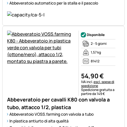
Abbeveratoio automatico per la stalla e il pascolo
Disponibile
2 - 5 giorni
1,57 kg
81412
54
,
90
€
Informazioni fiscali:
IVA incl.
escl. spese di
spedizione
Spedizione gratuita a
partire da 149 €
Abbeveratoio per cavalli K80 con valvola a
tubo, attacco 1/2, plastica
Abbeveratoio VOSS.farming con valvola a tubo
In plastica antiurto di alta qualità