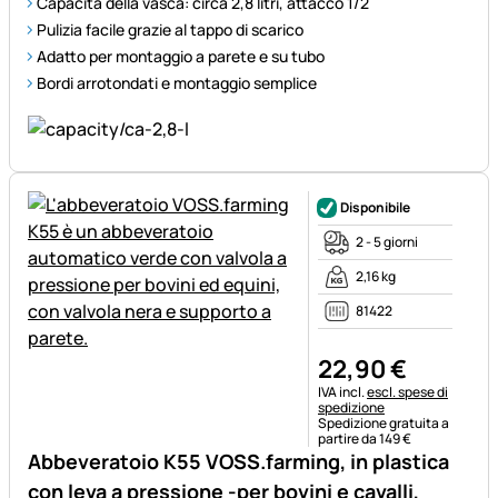
Capacità della vasca: circa 2,8 litri, attacco 1/2
Pulizia facile grazie al tappo di scarico
Adatto per montaggio a parete e su tubo
Bordi arrotondati e montaggio semplice
Disponibile
2 - 5 giorni
2,16 kg
81422
22
,
90
€
Informazioni fiscali:
IVA incl.
escl. spese di
spedizione
Spedizione gratuita a
partire da 149 €
Abbeveratoio K55 VOSS.farming, in plastica
con leva a pressione -per bovini e cavalli,