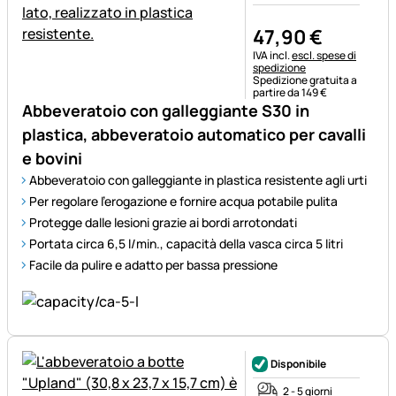
47
,
90
€
Informazioni fiscali:
IVA incl.
escl. spese di
spedizione
Spedizione gratuita a
partire da 149 €
Abbeveratoio con galleggiante S30 in
plastica, abbeveratoio automatico per cavalli
e bovini
Abbeveratoio con galleggiante in plastica resistente agli urti
Per regolare l’erogazione e fornire acqua potabile pulita
Protegge dalle lesioni grazie ai bordi arrotondati
Portata circa 6,5 l/min., capacità della vasca circa 5 litri
Facile da pulire e adatto per bassa pressione
Disponibile
2 - 5 giorni