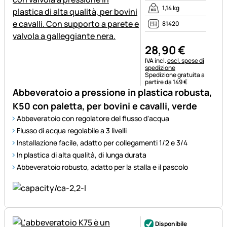
1,14 kg
81420
28
,
90
€
Informazioni fiscali:
IVA incl.
escl. spese di
spedizione
Spedizione gratuita a
partire da 149 €
Abbeveratoio a pressione in plastica robusta,
K50 con paletta, per bovini e cavalli, verde
Abbeveratoio con regolatore del flusso d'acqua
Flusso di acqua regolabile a 3 livelli
Installazione facile, adatto per collegamenti 1/2 e 3/4
In plastica di alta qualità, di lunga durata
Abbeveratoio robusto, adatto per la stalla e il pascolo
Disponibile