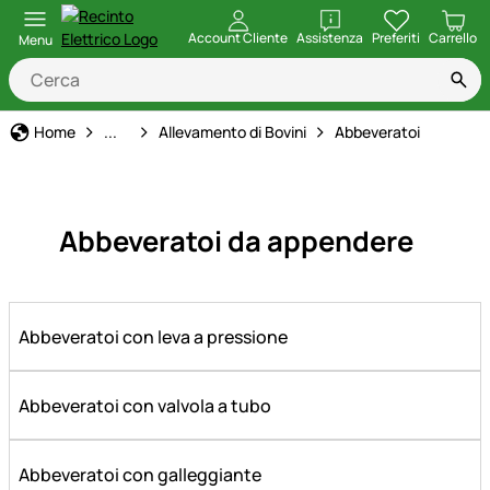
apri
Account Cliente
Assistenza
Preferiti
Carrello
Menu
Forniture per animali
Home
...
Allevamento di Bovini
Abbeveratoi
Abbeveratoi da appendere
Abbeveratoi con leva a pressione
Abbeveratoi con valvola a tubo
Abbeveratoi con galleggiante