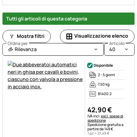
Tutti gli articoli di questa categoria
Visualizzazione elenco
Mostra filtri
Ordina per
Articolo
Rilevanza
40
Disponibile
2 - 5 giorni
7,50 kg
81400.2
42
,
90
€
Informazioni fiscali:
IVA incl.
escl. spese di
spedizione
Spedizione gratuita a
partire da 149 €
1 pz =
21
,
45
€