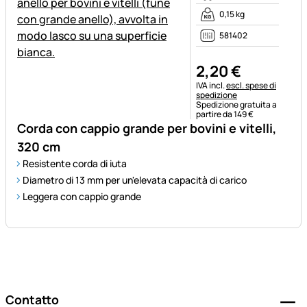
0,15 kg
581402
2
,
20
€
Informazioni fiscali:
IVA incl.
escl. spese di
spedizione
Spedizione gratuita a
partire da 149 €
Corda con cappio grande per bovini e vitelli,
320 cm
Resistente corda di iuta
Diametro di 13 mm per un'elevata capacità di carico
Leggera con cappio grande
Piè di pagina
Contatto