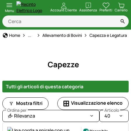
apri
Account Cliente
Assistenza
Preferiti
Carrello
Menu
Forniture per animali
Home
...
Allevamento di Bovini
Capezza e Legatura
Capezze
Tutti gli articoli di questa categoria
Visualizzazione elenco
Mostra filtri
Ordina per
Articolo
Rilevanza
40