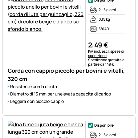
Disponibile
2 - 5 giorni
0,15 kg
581401
2
,
49
€
Informazioni fiscali:
IVA incl.
escl. spese di
spedizione
Spedizione gratuita a
partire da 149 €
Corda con cappio piccolo per bovini e vitelli,
320 cm
Resistente corda di iuta
Diametro di 13 mm per un'elevata capacità di carico
Leggera con piccolo cappio
Disponibile
2 - 5 giorni