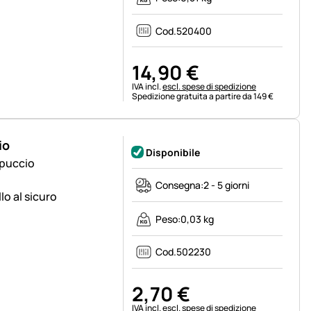
Cod.
520400
14
,
90
€
Informazioni fiscali:
IVA incl.
escl. spese di spedizione
Spedizione gratuita a partire da 149 €
io
Disponibile
ppuccio
Consegna:
2 - 5 giorni
o al sicuro
Peso:
0,03 kg
Cod.
502230
2
,
70
€
Informazioni fiscali:
IVA incl.
escl. spese di spedizione