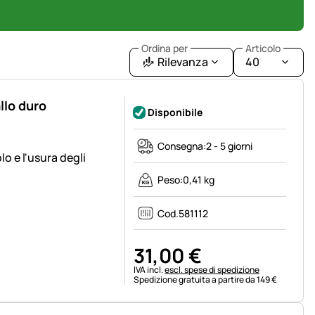
Ordina per
Articolo
Rilevanza
40
llo duro
Disponibile
Consegna:
2 - 5 giorni
o e l'usura degli
Peso:
0,41 kg
Cod.
581112
31
,
00
€
Informazioni fiscali:
IVA incl.
escl. spese di spedizione
Spedizione gratuita a partire da 149 €