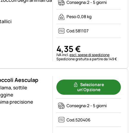
 zoccoli degli animali da
Consegna:
2 - 5 giorni
Peso:
0,08 kg
allici
Cod.
581107
4
,
35
€
Informazioni fiscali:
IVA incl.
escl. spese di spedizione
Spedizione gratuita a partire da 149 €
occoli Aesculap
Selezionare
lama, sottile
un'Opzione
uggine
sima precisione
Consegna:
2 - 5 giorni
Cod.
520406