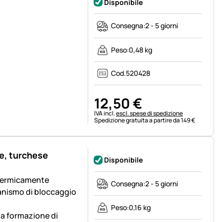
Disponibile
Consegna:
2 - 5 giorni
Peso:
0,48 kg
Cod.
520428
12
,
50
€
Informazioni fiscali:
IVA incl.
escl. spese di spedizione
Spedizione gratuita a partire da 149 €
e, turchese
Disponibile
 termicamente
Consegna:
2 - 5 giorni
anismo di bloccaggio
Peso:
0,16 kg
la formazione di