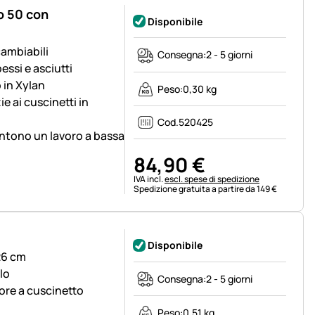
o 50 con
Disponibile
ambiabili
Consegna:
2 - 5 giorni
essi e asciutti
o in Xylan
Peso:
0,30 kg
e ai cuscinetti in
Cod.
520425
tono un lavoro a bassa
84
,
90
€
Informazioni fiscali:
IVA incl.
escl. spese di spedizione
Spedizione gratuita a partire da 149 €
Disponibile
26 cm
lo
Consegna:
2 - 5 giorni
ore a cuscinetto
Peso:
0,51 kg