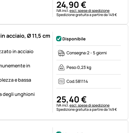
24
,
90
€
Informazioni fiscali:
IVA incl.
escl. spese di spedizione
Spedizione gratuita a partire da 149 €
n acciaio, Ø 11,5 cm
Disponibile
zzato in acciaio
Consegna:
2 - 5 giorni
comunemente in
Peso:
0,23 kg
olezza e bassa
Cod.
581114
a degli unghioni
25
,
40
€
Informazioni fiscali:
IVA incl.
escl. spese di spedizione
Spedizione gratuita a partire da 149 €