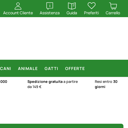
apri
apri
Account Cliente
Assistenza
Guida
Preferiti
Carrello
CANI
ANIMALE
GATTI
OFFERTE
.000
Spedizione gratuita
a partire
Resi entro
30
da 149 €
giorni