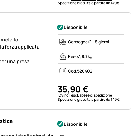
Spedizione gratuita a partire da 149 €
Disponibile
n metallo
Consegna:
2 - 5 giorni
la forza applicata
Peso:
1,93 kg
per una presa
Cod.
520402
35
,
90
€
Informazioni fiscali:
IVA incl.
escl. spese di spedizione
Spedizione gratuita a partire da 149 €
stica
Disponibile