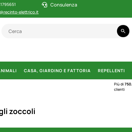
1795651
Consulenza
@recinto-elettrico.it
ANIMALI
CASA, GIARDINO E FATTORIA
REPELLENTI
Più di
750
clienti
li zoccoli