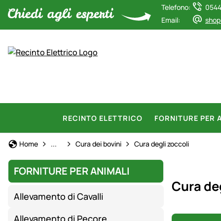
Telefono:
0544
Email:
shop
RECINTO ELETTRICO
FORNITURE PER 
Allevamento di Bovini
Home
...
Cura dei bovini
Cura degli zoccoli
FORNITURE PER ANIMALI
Cura deg
Allevamento di Cavalli
Allevamento di Pecore