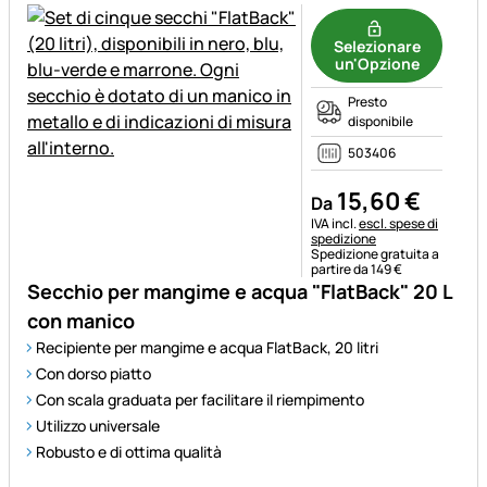
Selezionare
un'Opzione
Presto
disponibile
503406
15
,
60
€
Da
Informazioni fiscali:
IVA incl.
escl. spese di
spedizione
Spedizione gratuita a
partire da 149 €
Secchio per mangime e acqua "FlatBack" 20 L
con manico
Recipiente per mangime e acqua FlatBack, 20 litri
Con dorso piatto
Con scala graduata per facilitare il riempimento
Utilizzo universale
Robusto e di ottima qualità