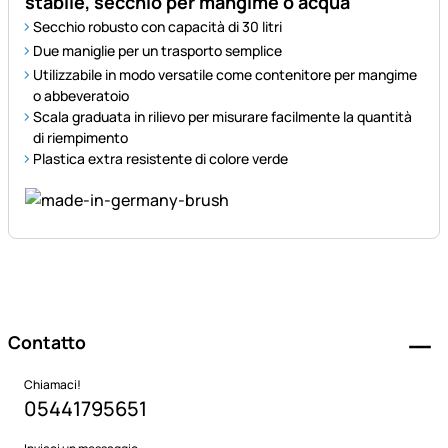
stabile, secchio per mangime o acqua
Secchio robusto con capacità di 30 litri
Due maniglie per un trasporto semplice
Utilizzabile in modo versatile come contenitore per mangime
o abbeveratoio
Scala graduata in rilievo per misurare facilmente la quantità
di riempimento
Plastica extra resistente di colore verde
Piè di pagina
Contatto
Chiamaci!
05441795651