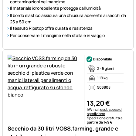
contaminazioni nel mangime
Il materiale idrorepellente protegge dall'umidità
Il bordo elastico assicura una chiusura aderente ai secchi da
25 a 50 cm
Il tessuto Ripstop offre durata e resistenza
Per conservare il mangime nella stalla e in viaggio
Disponibile
2 - 5 giorni
1,19 kg
503808
13
,
20
€
Informazioni fiscali:
IVA incl.
escl. spese di
spedizione
Spedizione gratuita a
partire da 149 €
Secchio da 30 litri VOSS.farming, grande e