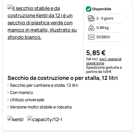
Disponibile
2 - 5 giorni
0,88 kg
503800
5
,
85
€
Informazioni fiscali:
IVA incl.
escl. spese di
spedizione
Spedizione gratuita a
partire da 149 €
Secchio da costruzione o per stalla, 12 litri
Secchio per cantiere e stalla, 12 litri
Con manico
Utilizzo universale
Versione molto stabile e robusta