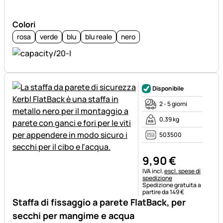
Colori
rosa
verde
blu
blu reale
nero
Disponibile
2 - 5 giorni
0,39 kg
503500
9
,
90
€
Informazioni fiscali:
IVA incl.
escl. spese di
spedizione
Spedizione gratuita a
partire da 149 €
Staffa di fissaggio a parete FlatBack, per
secchi per mangime e acqua