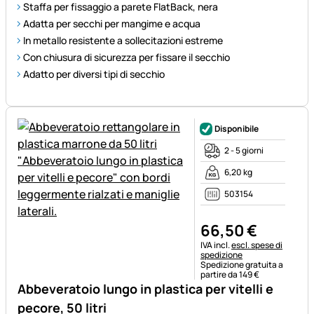
Staffa per fissaggio a parete FlatBack, nera
Adatta per secchi per mangime e acqua
In metallo resistente a sollecitazioni estreme
Con chiusura di sicurezza per fissare il secchio
Adatto per diversi tipi di secchio
Disponibile
2 - 5 giorni
6,20 kg
503154
66
,
50
€
Informazioni fiscali:
IVA incl.
escl. spese di
spedizione
Spedizione gratuita a
partire da 149 €
Abbeveratoio lungo in plastica per vitelli e
pecore, 50 litri