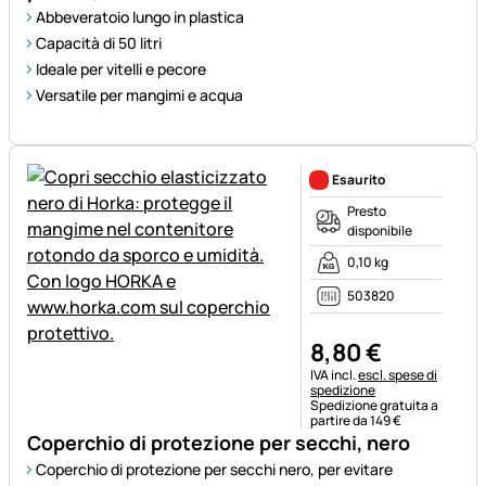
Abbeveratoio lungo in plastica
Capacità di 50 litri
Ideale per vitelli e pecore
Versatile per mangimi e acqua
Esaurito
Presto
disponibile
0,10 kg
503820
8
,
80
€
Informazioni fiscali:
IVA incl.
escl. spese di
spedizione
Spedizione gratuita a
partire da 149 €
Coperchio di protezione per secchi, nero
Coperchio di protezione per secchi nero, per evitare