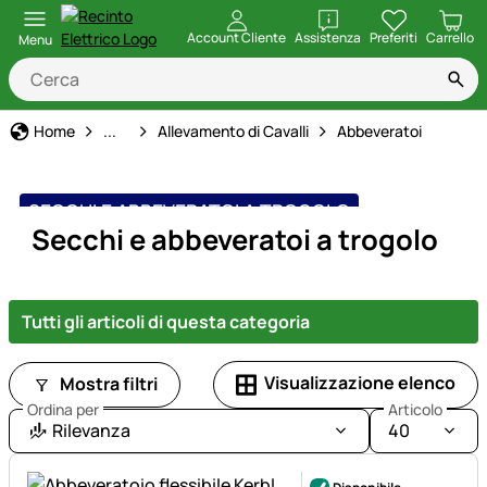
apri
Account Cliente
Assistenza
Preferiti
Carrello
Menu
Forniture per animali
Home
...
Allevamento di Cavalli
Abbeveratoi
SECCHI E ABBEVERATOI A TROGOLO
Secchi e abbeveratoi a trogolo
Tutti gli articoli di questa categoria
Visualizzazione elenco
Mostra filtri
Ordina per
Articolo
Rilevanza
40