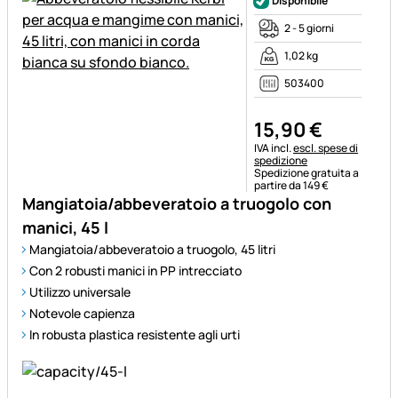
Disponibile
2 - 5 giorni
1,02 kg
503400
15
,
90
€
Informazioni fiscali:
IVA incl.
escl. spese di
spedizione
Spedizione gratuita a
partire da 149 €
Mangiatoia/abbeveratoio a truogolo con
manici, 45 l
Mangiatoia/abbeveratoio a truogolo, 45 litri
Con 2 robusti manici in PP intrecciato
Utilizzo universale
Notevole capienza
In robusta plastica resistente agli urti