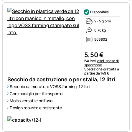
Disponibile
2 - 5 giorni
0,76 kg
503802
5
,
50
€
Informazioni fiscali:
IVA incl.
escl. spese di
spedizione
Spedizione gratuita a
partire da 149 €
Secchio da costruzione o per stalla, 12 litri
Secchio da muratore VOSS.farming, 12 litri
Con maniglia per il trasporto
Molto versatile nell'uso
Design robusto e resistente