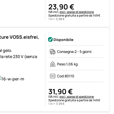
23
,
90
€
Informazioni fiscali:
IVA incl.
escl. spese di spedizione
Spedizione gratuita a partire da 149 €
1 m =
5
,
98
€
ture VOSS.eisfrei,
Disponibile
l gelo.
Consegna:
2 - 5 giorni
la rete 230 V (senza
Peso:
1,06 kg
Cod.
80110
31
,
90
€
Informazioni fiscali:
IVA incl.
escl. spese di spedizione
Spedizione gratuita a partire da 149 €
1 m =
3
,
99
€