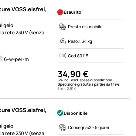
ture VOSS.eisfrei,
Esaurito
l gelo.
Presto disponibile
la rete 230 V (senza
Peso:
1,34 kg
Cod.
80115
34
,
90
€
Informazioni fiscali:
IVA incl.
escl. spese di spedizione
Spedizione gratuita a partire da 149 €
1 m =
2
,
91
€
ture VOSS.eisfrei,
Disponibile
l gelo.
Consegna:
2 - 5 giorni
la rete 230 V (senza