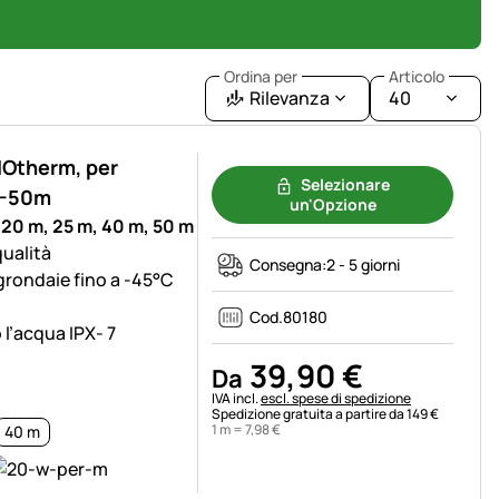
Ordina per
Articolo
Rilevanza
40
NOtherm, per
Selezionare
 5-50m
un'Opzione
 20 m, 25 m, 40 m, 50 m
qualità
Consegna:
2 - 5 giorni
 grondaie fino a -45°C
Cod.
80180
l’acqua IPX- 7
39
,
90
€
Da
Informazioni fiscali:
IVA incl.
escl. spese di spedizione
Spedizione gratuita a partire da 149 €
1 m =
7
,
98
€
40 m