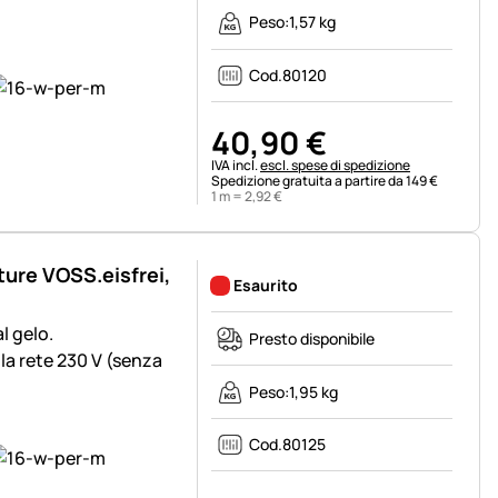
Peso:
1,57 kg
Cod.
80120
40
,
90
€
Informazioni fiscali:
IVA incl.
escl. spese di spedizione
Spedizione gratuita a partire da 149 €
1 m =
2
,
92
€
ture VOSS.eisfrei,
Esaurito
l gelo.
Presto disponibile
la rete 230 V (senza
Peso:
1,95 kg
Cod.
80125