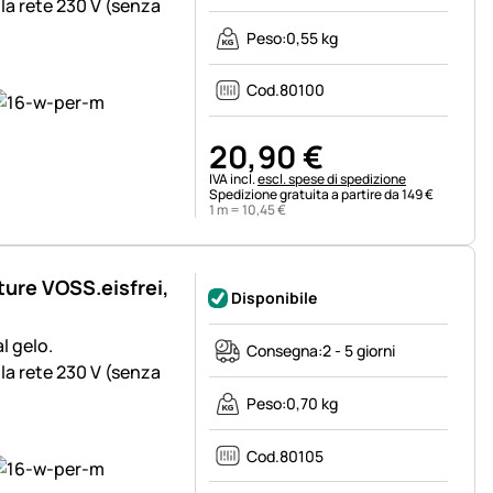
la rete 230 V (senza
Peso:
0,55 kg
Cod.
80100
20
,
90
€
Informazioni fiscali:
IVA incl.
escl. spese di spedizione
Spedizione gratuita a partire da 149 €
1 m =
10
,
45
€
ture VOSS.eisfrei,
Disponibile
l gelo.
Consegna:
2 - 5 giorni
la rete 230 V (senza
Peso:
0,70 kg
Cod.
80105