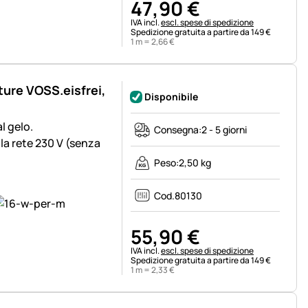
47
,
90
€
Informazioni fiscali:
IVA incl.
escl. spese di spedizione
Spedizione gratuita a partire da 149 €
1 m =
2
,
66
€
ture VOSS.eisfrei,
Disponibile
l gelo.
Consegna:
2 - 5 giorni
la rete 230 V (senza
Peso:
2,50 kg
Cod.
80130
55
,
90
€
Informazioni fiscali:
IVA incl.
escl. spese di spedizione
Spedizione gratuita a partire da 149 €
1 m =
2
,
33
€