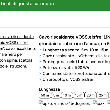
articoli di questa categoria
Cavo riscaldante VOSS.eisfrei LI
grondaie e tubature d’acqua, da
Lunghezza a scelta: 5 m, 10 m, 15 m,
Cavo riscaldante LINOtherm, di alta 
Protegge dal gelo i tubi d'acqua e le
Potenza elevata di 20 W/m
Con termostato e protezione contro 
Un prodotto di VOSS.eisfrei
Lunghezza
50 m
5 m
10 m
15 m
20 m
25 m