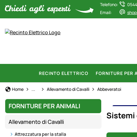
Telefono:
0544
Email:
shop
RECINTO ELETTRICO
FORNITURE PER 
Forniture per animali
Home
...
Allevamento di Cavalli
Abbeveratoi
FORNITURE PER ANIMALI
SIST
Sistemi
Allevamento di Cavalli
Attrezzatura per la stalla