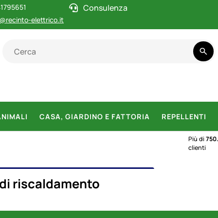
1795651
Consulenza
@recinto-elettrico.it
ANIMALI
CASA, GIARDINO E FATTORIA
REPELLENTI
Più di
750
clienti
EMI DI RISCALDAMENTO
 di riscaldamento