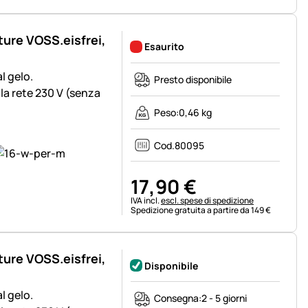
ture VOSS.eisfrei,
Esaurito
l gelo.
Presto disponibile
la rete 230 V (senza
Peso:
0,46 kg
Cod.
80095
17
,
90
€
Informazioni fiscali:
IVA incl.
escl. spese di spedizione
Spedizione gratuita a partire da 149 €
ture VOSS.eisfrei,
Disponibile
l gelo.
Consegna:
2 - 5 giorni