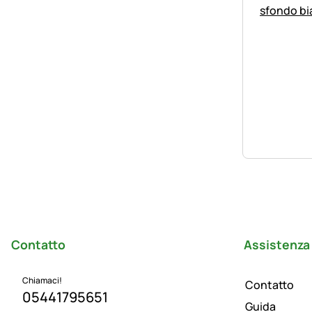
Piè di pagina
Contatto
Assistenza 
Chiamaci!
Contatto
05441795651
Guida