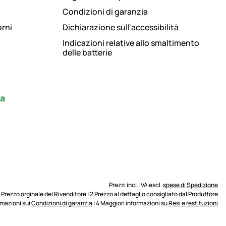
Condizioni di garanzia
orni
Dichiarazione sull'accessibilità
Indicazioni relative allo smaltimento
delle batterie
ra
Prezzi incl. IVA escl.
spese di Spedizione
1 Prezzo orginale del Rivenditore | 2 Prezzo al dettaglio consigliato dal Produttore
ormazioni sui
Condizioni di garanzia
| 4 Maggiori informazioni su
Resi e restituzioni