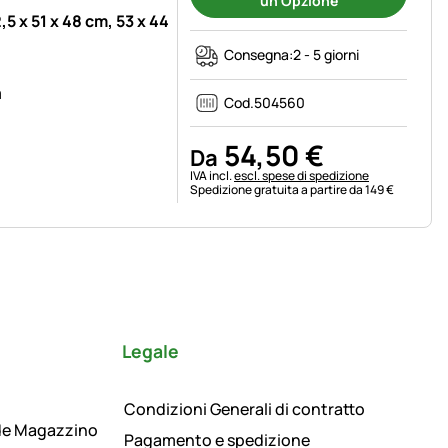
un'Opzione
5 x 51 x 48 cm, 53 x 44
Consegna:
2 - 5 giorni
m
Cod.
504560
54
,
50
€
Da
Informazioni fiscali:
IVA incl.
escl. spese di spedizione
Spedizione gratuita a partire da 149 €
Legale
Condizioni Generali di contratto
de Magazzino
Pagamento e spedizione