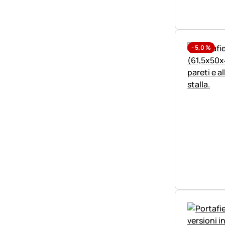
-
5,0
%