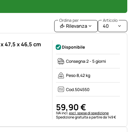
Ordina per
Articolo
Rilevanza
40
 x 47,5 x 46,5 cm
Disponibile
Consegna:
2 - 5 giorni
Peso:
8,42 kg
Cod.
504550
59
,
90
€
Informazioni fiscali:
IVA incl.
escl. spese di spedizione
Spedizione gratuita a partire da 149 €