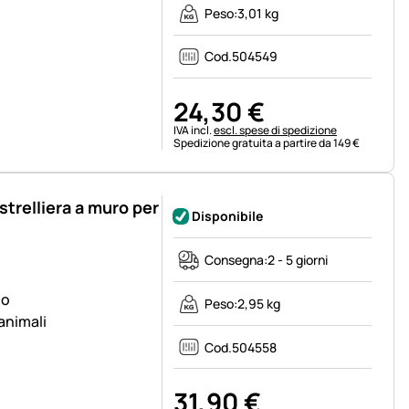
Peso:
3,01 kg
Cod.
504549
24
,
30
€
Informazioni fiscali:
IVA incl.
escl. spese di spedizione
Spedizione gratuita a partire da 149 €
astrelliera a muro per
Disponibile
Consegna:
2 - 5 giorni
io
Peso:
2,95 kg
 animali
Cod.
504558
31
,
90
€