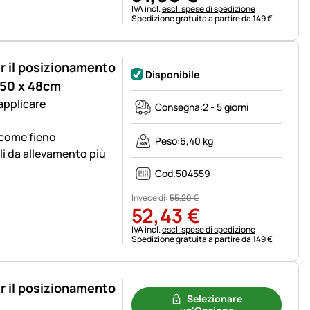
Informazioni fiscali:
IVA incl.
escl. spese di spedizione
Spedizione gratuita a partire da 149 €
er il posizionamento
Disponibile
x 50 x 48cm
 applicare
Consegna:
2 - 5 giorni
 come fieno
Peso:
6,40 kg
li da allevamento più
Cod.
504559
Invece di:
55
,
20
€
52
,
43
€
Informazioni fiscali:
IVA incl.
escl. spese di spedizione
Spedizione gratuita a partire da 149 €
er il posizionamento
Selezionare