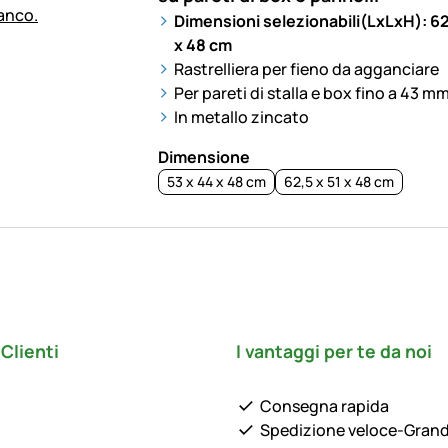
Dimensioni selezionabili(LxLxH): 62,
x 48 cm
Rastrelliera per fieno da agganciare
Per pareti di stalla e box fino a 43 m
In metallo zincato
Dimensione
53 x 44 x 48 cm
62,5 x 51 x 48 cm
Clienti
I vantaggi per te da noi
Consegna rapida
Spedizione veloce-Gran