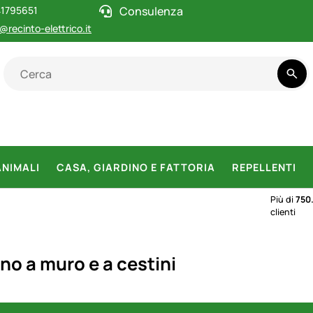
1795651
Consulenza
@recinto-elettrico.it
ANIMALI
CASA, GIARDINO E FATTORIA
REPELLENTI
Più di
750
clienti
no a muro e a cestini