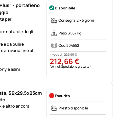
Plus" - portafieno
Disponibile
aggio
ata per
Consegna:
2 - 5 giorni
re naturale degli
Peso:
31,67 kg
e e da pulire
Cod.
504552
e arrivano fino al
Invece di:
229
,
90
€
212
,
66
€
Informazioni fiscali:
IVA incl.
Spedizione gratuita*
ony e asini
ncata, 56x29,5x23cm
Esaurito
tto
ox e altro ancora
Presto disponibile