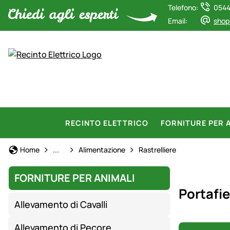
Telefono:
0544
Email:
shop
RECINTO ELETTRICO
FORNITURE PER 
Allevamento di Pecore
Home
...
Alimentazione
Rastrelliere
FORNITURE PER ANIMALI
Portafie
Allevamento di Cavalli
Allevamento di Pecore