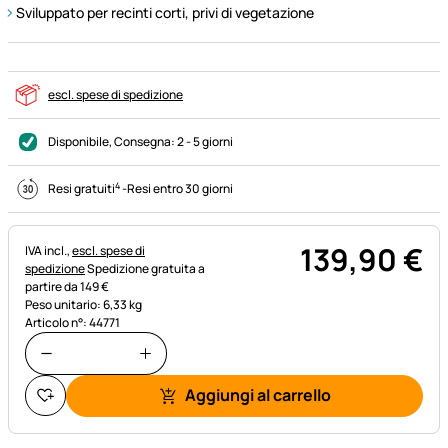
Sviluppato per recinti corti, privi di vegetazione
escl. spese di spedizione
Disponibile
, Consegna:
2 - 5 giorni
4
Resi gratuiti
-
Resi entro 30 giorni
139
,
90
€
Informazioni fiscali:
IVA incl.,
escl. spese di
spedizione
Spedizione gratuita a
partire da 149 €
Peso unitario: 6,33 kg
Articolo n°: 44771
Aggiungi al carrello