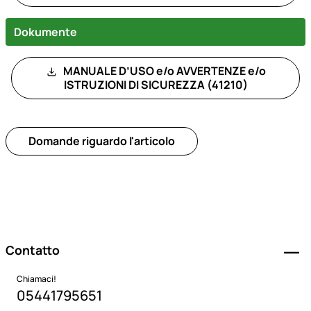
Dokumente
MANUALE D’USO e/o AVVERTENZE e/o
ISTRUZIONI DI SICUREZZA (41210)
Domande riguardo l'articolo
Piè di pagina
Contatto
Chiamaci!
05441795651