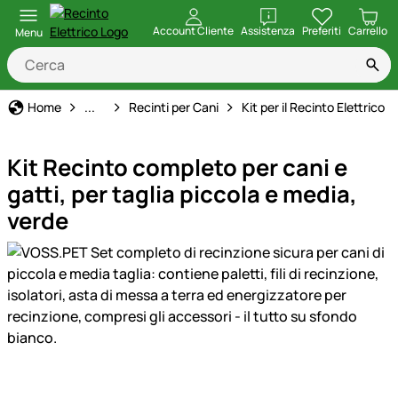
apri
Account Cliente
Assistenza
Preferiti
Carrello
Menu
Recinti per Cani
Home
...
Recinti per Cani
Kit per il Recinto Elettrico
Kit Recinto completo per cani e
gatti, per taglia piccola e media,
verde
Galleria prodotti