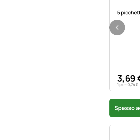
5 picchett
3
,
69
1 pz =
0
,
74
€
Spesso ac