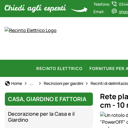
Telefono:
0544
Email:
shop
RECINTO ELETTRICO
FORNITURE PER 
Casa, Giardino e Fattoria
Home
...
Recinzioni per giardini
Recinti di delimitazi
Rete pl
CASA, GIARDINO E FATTORIA
cm - 10
Decorazione per la Casa e il
Galleria prod
Giardino