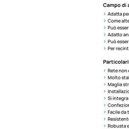
Campo di 
Adatta pe
Come alter
Può essere
Adatto anc
Può essere
Per recint
Particolari
Rete non e
Molto stab
Maglia str
Installaz
Si integra
Confezion
Facile da 
Resistent
Robusta e