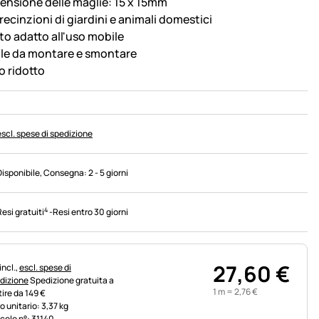
ensione delle maglie: 15 x 15mm
recinzioni di giardini e animali domestici
to adatto all'uso mobile
ile da montare e smontare
o ridotto
escl. spese di spedizione
Disponibile
, Consegna:
2 - 5 giorni
4
Resi gratuiti
-
Resi entro 30 giorni
27
,
60
€
rmazioni fiscali:
incl.,
escl. spese di
dizione
Spedizione gratuita a
1 m =
2
,
76
€
tire da 149 €
o unitario: 3,37 kg
icolo n°: 31140