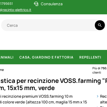
1795651
Consulenza
@recinto-elettrico.it
ANIMALI
CASA, GIARDINO E FATTORIA
REPELLENTI
Più di
750
one
clienti
astica per recinzione VOSS.farming 
 m, 15x15 mm, verde
otti
Rec
alt