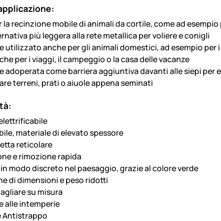
applicazione:
r la recinzione mobile di animali da cortile, come ad esempio
nativa più leggera alla rete metallica per voliere e conigli
 utilizzato anche per gli animali domestici, ad esempio per i
he per i viaggi, il campeggio o la casa delle vacanze
 adoperata come barriera aggiuntiva davanti alle siepi per evi
are terreni, prati o aiuole appena seminati
tà:
lettrificabile
ile, materiale di elevato spessore
etta reticolare
ione e rimozione rapida
 in modo discreto nel paesaggio, grazie al colore verde
e di dimensioni e peso ridotti
tagliare su misura
e alle intemperie
 Antistrappo