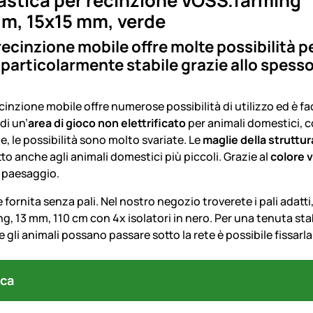
astica per recinzione VOSS.farming
 m, 15x15 mm, verde
ecinzione mobile offre molte possibilità per
 particolarmente stabile grazie allo spessor
cinzione mobile offre numerose possibilità di utilizzo ed è f
 di un’
area di gioco non elettrificato
per animali domestici, c
e, le possibilità sono molto svariate. Le
maglie della struttu
to anche agli animali domestici più piccoli. Grazie al
colore 
l paesaggio.
 fornita senza pali. Nel nostro negozio troverete i pali adatti, 
, 13 mm, 110 cm con 4x isolatori in nero. Per una tenuta stabi
 gli animali possano passare sotto la rete è possibile fissarla
ca