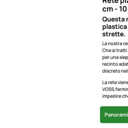
Rete pl
cm - 10
Questa r
plastica
strette.
La nostra re
Che si tratti
per una siep
recinto adat
discreto ne
La rete viene
VOSS.farming
impedire che
Panorami