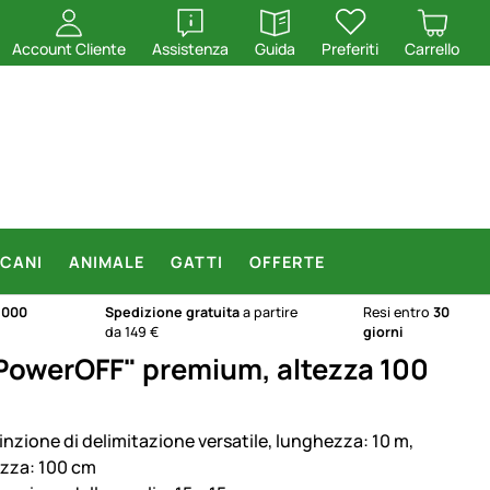
apri
apri
Account Cliente
Assistenza
Guida
Preferiti
Carrello
CANI
ANIMALE
GATTI
OFFERTE
.000
Spedizione gratuita
a partire
Resi entro
30
da 149 €
giorni
"PowerOFF" premium, altezza 100
inzione di delimitazione versatile, lunghezza: 10 m,
ezza: 100 cm