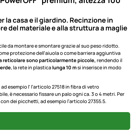
 "PowerOFF" premium, altezza 100
 la casa e il giardino. Recinzione in
e del materiale e alla struttura a maglie
acile da montare e smontare grazie al suo peso ridotto.
ome protezione dell'aiuola o come barriera aggiuntiva
ra reticolare sono particolarmente piccole
,
rendendo il
verde
, la rete in plastica
lunga 10 m
si inserisce in modo
ad esempio l' l’articolo 27518 in fibra di vetro
le, è necessario fissare un palo ogni ca. 3 o 4 metri. Per
 con dei picchetti, ad esempio l’articolo 27355.5.