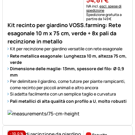
54
,
81
€
Informazioni fiscali:
IVA incl.
escl. spese di
spedizione
Spedizione gratuita a
partire da 149 €
Kit recinto per giardino VOSS.farming: Rete
esagonale 10 m x 75 cm, verde + 8x pali da
recinzione in metallo
Kit per recinzione per giardino versatile con rete esagonale
Rete metallica esagonale: Lunghezza 10 m, altezza 75 cm,
verde
Dimensione delle maglie: 13mm, spessore del filo: Ø 0,9
mm
Per delimitare il giardino, come tutore per piante rampicanti,
come recinto per piccoli animali e altro ancora
Si adatta facilmente con un semplice taglio e curvatura
Pali metallici di alta qualità con profilo a U
,
molto robusti
-
10,0
%
Esaurito