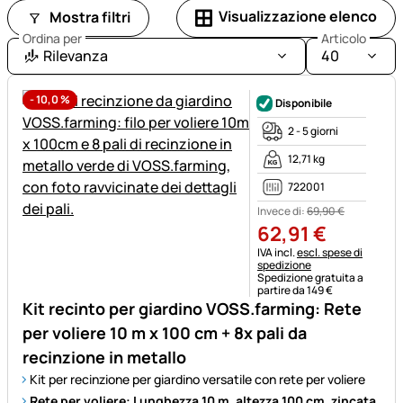
Visualizzazione elenco
Mostra filtri
Ordina per
Articolo
Rilevanza
40
-
10,0
%
Disponibile
2 - 5 giorni
12,71 kg
722001
Invece di:
69
,
90
€
62
,
91
€
Informazioni fiscali:
IVA incl.
escl. spese di
spedizione
Spedizione gratuita a
partire da 149 €
Kit recinto per giardino VOSS.farming: Rete
per voliere 10 m x 100 cm + 8x pali da
recinzione in metallo
Kit per recinzione per giardino versatile con rete per voliere
Rete per voliere: Lunghezza 10 m, altezza 100 cm, zincata