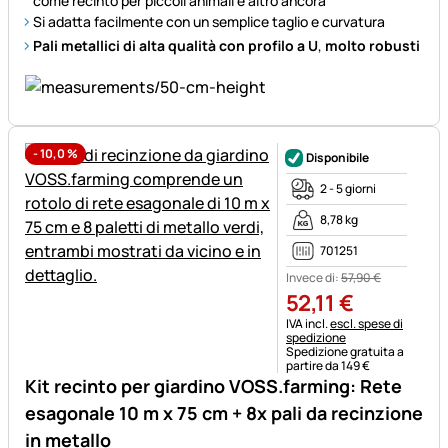
come recinto per piccoli animali e altro ancora
Si adatta facilmente con un semplice taglio e curvatura
Pali metallici di alta qualità con profilo a U
,
molto robusti
-
10,0
%
Disponibile
2 - 5 giorni
8,78 kg
701251
Invece di:
57
,
90
€
52
,
11
€
Informazioni fiscali:
IVA incl.
escl. spese di
spedizione
Spedizione gratuita a
partire da 149 €
Kit recinto per giardino VOSS.farming: Rete
esagonale 10 m x 75 cm + 8x pali da recinzione
in metallo