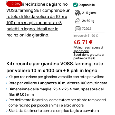
-
10,0
%
Disponibile
2 - 5 giorni
24,60 kg
72202
Invece di:
51
,
90
€
46
,
71
€
Informazioni fiscali:
IVA incl.
escl. spese di
spedizione
Spedizione gratuita a
partire da 149 €
Kit: recinto per giardino VOSS.farming, rete
per voliere 10 m x 100 cm + 8 pali in legno
Kit per recinzione per giardino versatile con rete per voliere
Rete per voliere: Lunghezza 10 m, altezza 100 cm, zincata
Dimensione delle maglie: 25,4 x 25,4 mm, spessore del
filo: Ø 1,05 mm
Per delimitare il giardino, come tutore per piante rampicanti,
come recinto per piccoli animali e altro ancora
Si adatta facilmente con un semplice taglio e curvatura