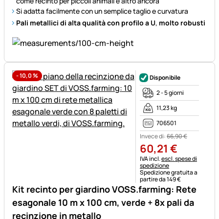
come recinto per piccoli animali e altro ancora
Si adatta facilmente con un semplice taglio e curvatura
Pali metallici di alta qualità con profilo a U
,
molto robusti
-
10,0
%
Disponibile
2 - 5 giorni
11,23 kg
706501
Invece di:
66
,
90
€
60
,
21
€
Informazioni fiscali:
IVA incl.
escl. spese di
spedizione
Spedizione gratuita a
partire da 149 €
Kit recinto per giardino VOSS.farming: Rete
esagonale 10 m x 100 cm, verde + 8x pali da
recinzione in metallo