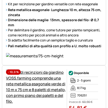
Kit per recinzione per giardino versatile con rete esagonale
Rete metallica esagonale: Lunghezza 10 m, altezza 75 cm,
zincata
Dimensione delle maglie: 13mm, spessore del filo: Ø 0,7
mm
Per delimitare il giardino, come tutore per piante rampicanti,
come recinto per piccoli animali e altro ancora
Si adatta facilmente con un semplice taglio e curvatura
Pali metallici di alta qualità con profilo a U
,
molto robusti
-
10,0
%
Disponibile
2 - 5 giorni
8,17 kg
706251
Invece di:
60
,
90
€