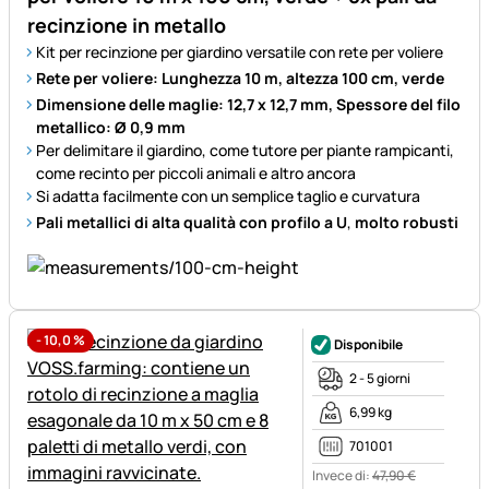
recinzione in metallo
Kit per recinzione per giardino versatile con rete per voliere
Rete per voliere: Lunghezza 10 m, altezza 100 cm, verde
Dimensione delle maglie: 12,7 x 12,7 mm, Spessore del filo
metallico: Ø 0,9 mm
Per delimitare il giardino, come tutore per piante rampicanti,
come recinto per piccoli animali e altro ancora
Si adatta facilmente con un semplice taglio e curvatura
Pali metallici di alta qualità con profilo a U
,
molto robusti
-
10,0
%
Disponibile
2 - 5 giorni
6,99 kg
701001
Invece di:
47
,
90
€