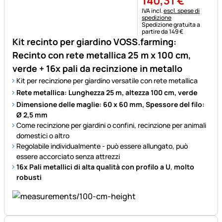
140
,
31
€
Informazioni fiscali:
IVA incl.
escl. spese di
spedizione
Spedizione gratuita a
partire da 149 €
Kit recinto per giardino VOSS.farming:
Recinto con rete metallica 25 m x 100 cm,
verde + 16x pali da recinzione in metallo
Kit per recinzione per giardino versatile con rete metallica
Rete metallica: Lunghezza 25 m, altezza 100 cm, verde
Dimensione delle maglie: 60 x 60 mm, Spessore del filo:
Ø 2,5 mm
Come recinzione per giardini o confini, recinzione per animali
domestici o altro
Regolabile individualmente - può essere allungato, può
essere accorciato senza attrezzi
16x Pali metallici di alta qualità con profilo a U
,
molto
robusti