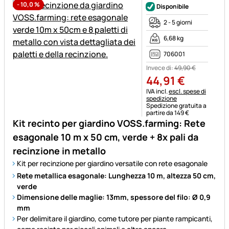
-
10,0
%
Disponibile
2 - 5 giorni
6,68 kg
706001
Invece di:
49
,
90
€
44
,
91
€
Informazioni fiscali:
IVA incl.
escl. spese di
spedizione
Spedizione gratuita a
partire da 149 €
Kit recinto per giardino VOSS.farming: Rete
esagonale 10 m x 50 cm, verde + 8x pali da
recinzione in metallo
Kit per recinzione per giardino versatile con rete esagonale
Rete metallica esagonale: Lunghezza 10 m, altezza 50 cm,
verde
Dimensione delle maglie: 13mm, spessore del filo: Ø 0,9
mm
Per delimitare il giardino, come tutore per piante rampicanti,