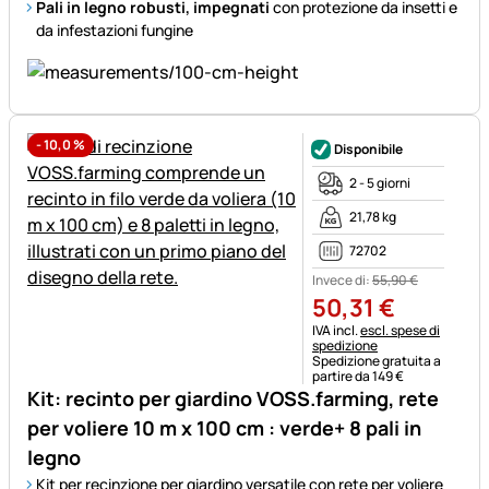
Pali in legno robusti, impegnati
con protezione da insetti e
da infestazioni fungine
-
10,0
%
Disponibile
2 - 5 giorni
21,78 kg
72702
Invece di:
55
,
90
€
50
,
31
€
Informazioni fiscali:
IVA incl.
escl. spese di
spedizione
Spedizione gratuita a
partire da 149 €
Kit: recinto per giardino VOSS.farming, rete
per voliere 10 m x 100 cm : verde+ 8 pali in
legno
Kit per recinzione per giardino versatile con rete per voliere