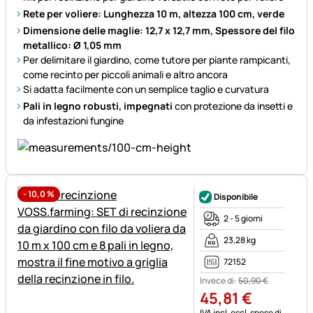
Rete per voliere: Lunghezza 10 m, altezza 100 cm, verde
Dimensione delle maglie: 12,7 x 12,7 mm, Spessore del filo
metallico: Ø 1,05 mm
Per delimitare il giardino, come tutore per piante rampicanti,
come recinto per piccoli animali e altro ancora
Si adatta facilmente con un semplice taglio e curvatura
Pali in legno robusti, impegnati
con protezione da insetti e
da infestazioni fungine
-
10,0
%
Disponibile
2 - 5 giorni
23,28 kg
72152
Invece di:
50
,
90
€
45
,
81
€
Informazioni fiscali:
IVA incl.
escl. spese di