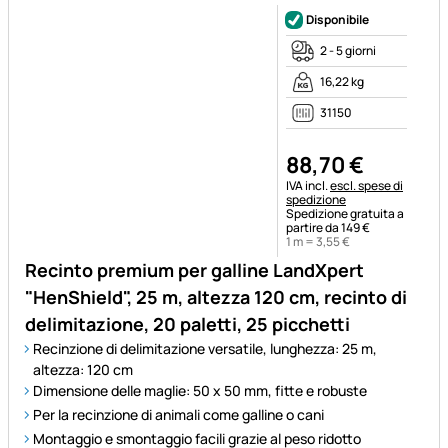
Disponibile
2 - 5 giorni
16,22 kg
31150
88
,
70
€
Informazioni fiscali:
IVA incl.
escl. spese di
spedizione
Spedizione gratuita a
partire da 149 €
1 m =
3
,
55
€
Recinto premium per galline LandXpert
"HenShield", 25 m, altezza 120 cm, recinto di
delimitazione, 20 paletti, 25 picchetti
Recinzione di delimitazione versatile, lunghezza: 25 m,
altezza: 120 cm
Dimensione delle maglie: 50 x 50 mm, fitte e robuste
Per la recinzione di animali come galline o cani
Montaggio e smontaggio facili grazie al peso ridotto