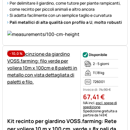
Per delimitare il giardino, come tutore per piante rampicanti,
come recinto per piccoli animali e altro ancora
Si adatta facilmente con un semplice taglio e curvatura
Pali metallici di alta qualità con profilo a U
,
molto robusti
-
10,0
%
Disponibile
2 - 5 giorni
11,18 kg
726001
Invece di:
74
,
90
€
67
,
41
€
Informazioni fiscali:
IVA incl.
escl. spese di
spedizione
Spedizione gratuita a
partire da 149 €
Kit recinto per giardino VOSS.farming: Rete
per voliere 10 m x 100 cm, verde + 8x pali da