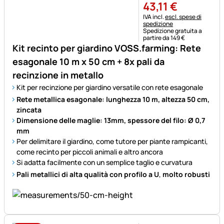
43
,
11
€
Informazioni fiscali:
IVA incl.
escl. spese di
spedizione
Spedizione gratuita a
partire da 149 €
Kit recinto per giardino VOSS.farming: Rete
esagonale 10 m x 50 cm + 8x pali da
recinzione in metallo
Kit per recinzione per giardino versatile con rete esagonale
Rete metallica esagonale: lunghezza 10 m, altezza 50 cm,
zincata
Dimensione delle maglie: 13mm, spessore del filo: Ø 0,7
mm
Per delimitare il giardino, come tutore per piante rampicanti,
come recinto per piccoli animali e altro ancora
Si adatta facilmente con un semplice taglio e curvatura
Pali metallici di alta qualità con profilo a U
,
molto robusti