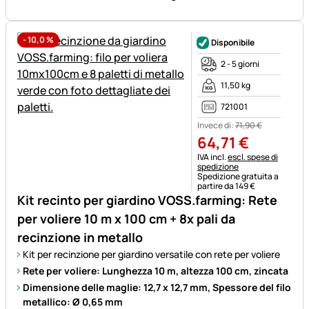
-
10,0
%
Disponibile
2 - 5 giorni
11,50 kg
721001
Invece di:
71
,
90
€
64
,
71
€
Informazioni fiscali:
IVA incl.
escl. spese di
spedizione
Spedizione gratuita a
partire da 149 €
Kit recinto per giardino VOSS.farming: Rete
per voliere 10 m x 100 cm + 8x pali da
recinzione in metallo
Kit per recinzione per giardino versatile con rete per voliere
Rete per voliere: Lunghezza 10 m, altezza 100 cm, zincata
Dimensione delle maglie: 12,7 x 12,7 mm, Spessore del filo
metallico: Ø 0,65 mm