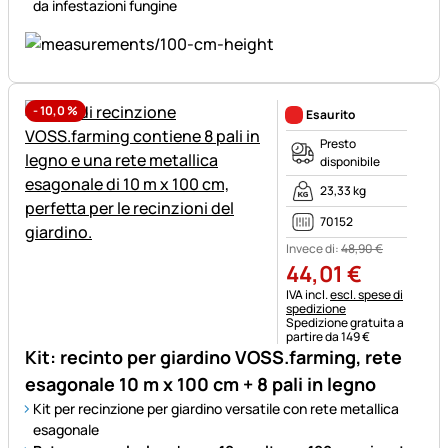
da infestazioni fungine
-
10,0
%
Esaurito
Presto
disponibile
23,33 kg
70152
Invece di:
48
,
90
€
44
,
01
€
Informazioni fiscali:
IVA incl.
escl. spese di
spedizione
Spedizione gratuita a
partire da 149 €
Kit: recinto per giardino VOSS.farming, rete
esagonale 10 m x 100 cm + 8 pali in legno
Kit per recinzione per giardino versatile con rete metallica
esagonale