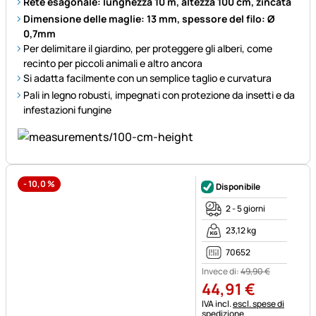
Rete esagonale: lunghezza 10 m, altezza 100 cm, zincata
Dimensione delle maglie: 13 mm, spessore del filo: Ø
0,7mm
Per delimitare il giardino, per proteggere gli alberi, come
recinto per piccoli animali e altro ancora
Si adatta facilmente con un semplice taglio e curvatura
Pali in legno robusti, impegnati con protezione da insetti e da
infestazioni fungine
-
10,0
%
Disponibile
2 - 5 giorni
23,12 kg
70652
Invece di:
49
,
90
€
44
,
91
€
Informazioni fiscali:
IVA incl.
escl. spese di
spedizione