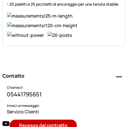
20 paletti e 25 picchetti di ancoraggio per una tenuta stabile
Piè di pagina
Contatto
Chiamaci!
05441795651
Inviaci un messaggio
Servizio Clienti
Recesso dal contratto