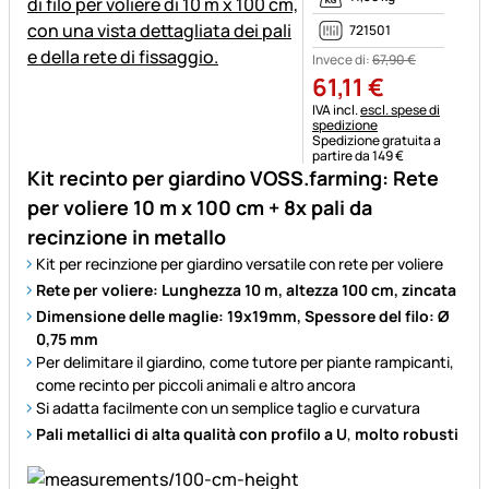
721501
Invece di:
67
,
90
€
61
,
11
€
Informazioni fiscali:
IVA incl.
escl. spese di
spedizione
Spedizione gratuita a
partire da 149 €
Kit recinto per giardino VOSS.farming: Rete
per voliere 10 m x 100 cm + 8x pali da
recinzione in metallo
Kit per recinzione per giardino versatile con rete per voliere
Rete per voliere: Lunghezza 10 m, altezza 100 cm, zincata
Dimensione delle maglie: 19x19mm, Spessore del filo: Ø
0,75 mm
Per delimitare il giardino, come tutore per piante rampicanti,
come recinto per piccoli animali e altro ancora
Si adatta facilmente con un semplice taglio e curvatura
Pali metallici di alta qualità con profilo a U
,
molto robusti