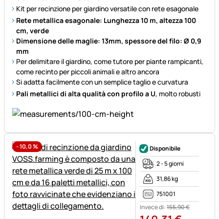
Kit per recinzione per giardino versatile con rete esagonale
Rete metallica esagonale: Lunghezza 10 m, altezza 100
cm, verde
Dimensione delle maglie: 13mm, spessore del filo: Ø 0,9
mm
Per delimitare il giardino, come tutore per piante rampicanti,
come recinto per piccoli animali e altro ancora
Si adatta facilmente con un semplice taglio e curvatura
Pali metallici di alta qualità con profilo a U
, molto robusti
-
10,0
%
Disponibile
2 - 5 giorni
31,86 kg
751001
Invece di:
155
,
90
€