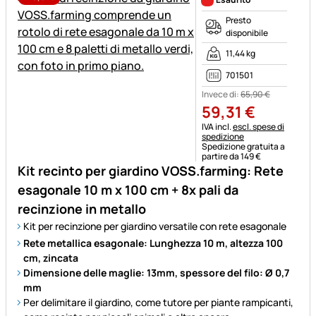
Presto
disponibile
11,44 kg
701501
Invece di:
65
,
90
€
59
,
31
€
Informazioni fiscali:
IVA incl.
escl. spese di
spedizione
Spedizione gratuita a
partire da 149 €
Kit recinto per giardino VOSS.farming: Rete
esagonale 10 m x 100 cm + 8x pali da
recinzione in metallo
Kit per recinzione per giardino versatile con rete esagonale
Rete metallica esagonale: Lunghezza 10 m, altezza 100
cm, zincata
Dimensione delle maglie: 13mm, spessore del filo: Ø 0,7
mm
Per delimitare il giardino, come tutore per piante rampicanti,