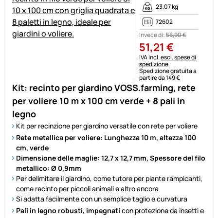
23,07 kg
72602
Invece di:
56
,
90
€
51
,
21
€
Informazioni fiscali:
IVA incl.
escl. spese di
spedizione
Spedizione gratuita a
partire da 149 €
Kit: recinto per giardino VOSS.farming, rete
per voliere 10 m x 100 cm verde + 8 pali in
legno
Kit per recinzione per giardino versatile con rete per voliere
Rete metallica per voliere: Lunghezza 10 m, altezza 100
cm, verde
Dimensione delle maglie: 12,7 x 12,7 mm, Spessore del filo
metallico: Ø 0,9mm
Per delimitare il giardino, come tutore per piante rampicanti,
come recinto per piccoli animali e altro ancora
Si adatta facilmente con un semplice taglio e curvatura
Pali in legno robusti, impegnati
con protezione da insetti e