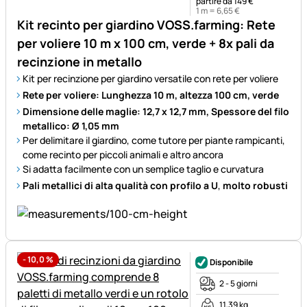
partire da 149 €
1 m =
6
,
65
€
Kit recinto per giardino VOSS.farming: Rete
per voliere 10 m x 100 cm, verde + 8x pali da
recinzione in metallo
Kit per recinzione per giardino versatile con rete per voliere
Rete per voliere: Lunghezza 10 m, altezza 100 cm, verde
Dimensione delle maglie: 12,7 x 12,7 mm, Spessore del filo
metallico: Ø 1,05 mm
Per delimitare il giardino, come tutore per piante rampicanti,
come recinto per piccoli animali e altro ancora
Si adatta facilmente con un semplice taglio e curvatura
Pali metallici di alta qualità con profilo a U
,
molto robusti
-
10,0
%
Disponibile
2 - 5 giorni
11,39 kg