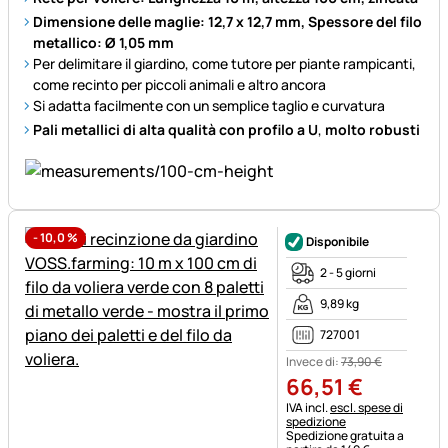
Dimensione delle maglie: 12,7 x 12,7 mm, Spessore del filo
metallico: Ø 1,05 mm
Per delimitare il giardino, come tutore per piante rampicanti,
come recinto per piccoli animali e altro ancora
Si adatta facilmente con un semplice taglio e curvatura
Pali metallici di alta qualità con profilo a U
,
molto robusti
-
10,0
%
Disponibile
2 - 5 giorni
9,89 kg
727001
Invece di:
73
,
90
€
66
,
51
€
Informazioni fiscali:
IVA incl.
escl. spese di
spedizione
Spedizione gratuita a