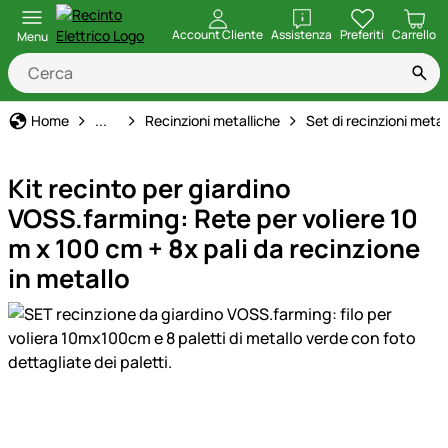
apri
Account Cliente
Assistenza
Preferiti
Carrello
Menu
Recinto Elettrico
Home
...
Recinzioni metalliche
Set di recinzioni metal
Kit recinto per giardino
VOSS.farming: Rete per voliere 10
m x 100 cm + 8x pali da recinzione
in metallo
Galleria prodotti