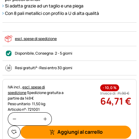
Si adatta grazie ad un taglio e una piega
Con 8 pali metallici con profilo a U di alta qualità
escl. spese di spedizione
Disponibile
, Consegna:
2 - 5 giorni
4
Resi gratuiti
-
Resi entro 30 giorni
Informazioni fiscali:
IVA incl.,
escl. spese di
-
10,0
%
spedizione
Spedizione gratuita a
Invece di:
71
,
90
€
64
,
71
€
partire da 149 €
Peso unitario: 11,50 kg
Articolo n°: 721001
Aggiungi al carrello