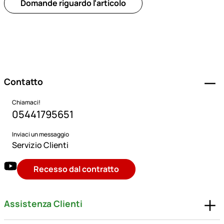
Domande riguardo l'articolo
Piè di pagina
Contatto
Chiamaci!
05441795651
Inviaci un messaggio
Servizio Clienti
Recesso dal contratto
Assistenza Clienti