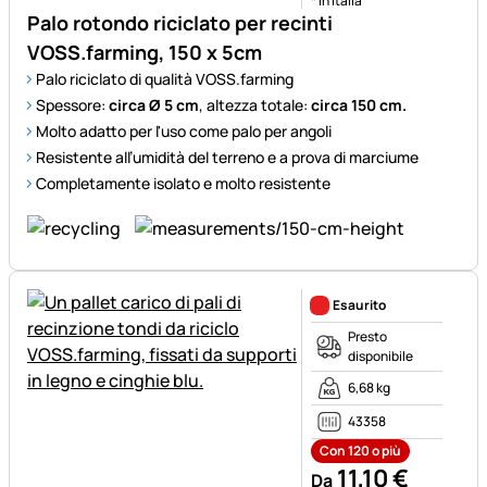
* in Italia
Palo rotondo riciclato per recinti
VOSS.farming, 150 x 5cm
Palo riciclato di qualità VOSS.farming
Spessore:
circa Ø 5 cm
, altezza totale:
circa 150 cm.
Molto adatto per l'uso come palo per angoli
Resistente all’umidità del terreno e a prova di marciume
Completamente isolato e molto resistente
Esaurito
Presto
disponibile
6,68 kg
43358
Con 120 o più
11
,
10
€
Da