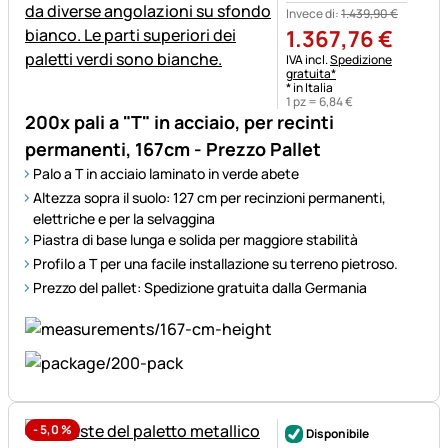
Invece di:
1.439
,
90
€
1.367
,
76
€
Informazioni fiscali:
IVA incl.
Spedizione
gratuita*
* in Italia
1 pz =
6
,
84
€
200x pali a "T" in acciaio, per recinti
permanenti, 167cm - Prezzo Pallet
Palo a T in acciaio laminato in verde abete
Altezza sopra il suolo: 127 cm per recinzioni permanenti,
elettriche e per la selvaggina
Piastra di base lunga e solida per maggiore stabilità
Profilo a T per una facile installazione su terreno pietroso.
Prezzo del pallet: Spedizione gratuita dalla Germania
-
5,0
%
Disponibile