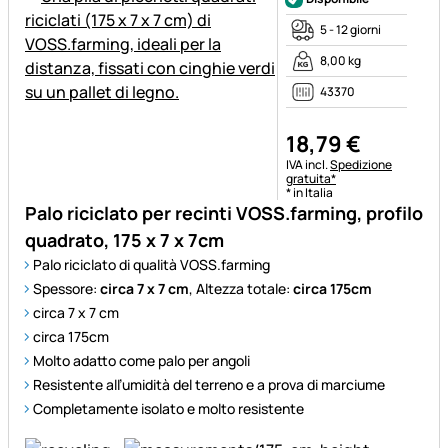
5 - 12 giorni
8,00 kg
43370
18
,
79
€
Informazioni fiscali:
IVA incl.
Spedizione
gratuita*
* in Italia
Palo riciclato per recinti VOSS.farming, profilo
quadrato, 175 x 7 x 7cm
Palo riciclato di qualità VOSS.farming
Spessore:
circa 7 x 7 cm
, Altezza totale:
circa 175cm
circa 7 x 7 cm
circa 175cm
Molto adatto come palo per angoli
Resistente all’umidità del terreno e a prova di marciume
Completamente isolato e molto resistente