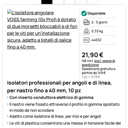
Disponibile
2 - 5 giorni
0,33 kg
44632
21
,
90
€
Informazioni fiscali:
IVA incl.
escl. spese di
spedizione
Spedizione gratuita a
partire da 149 €
1 pz =
2
,
19
€
Isolatori professionali per angoli e di linea,
per nastro fino a 40 mm, 10 pz
Con inserto conduttore elettrico di gomma
Il nastro viene fissato attraverso il profilo in gomma spostato
in modo da non scivolare
Adatto come isolatore di linea, per inizi e per angoli
Le viti di plastica consentono una messa in tensione facile dei