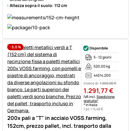
Altezza sopra il suolo: 112 cm
-
5,0
%
Disponibile
5 - 12 giorni
520,00 kg
44514.200
Invece di:
1.359
,
90
€
1.291
,
77
€
Informazioni fiscali:
IVA incl.
Spedizione
gratuita*
* in Italia
1 pz =
6
,
46
€
200x pali a "T" in acciaio VOSS.farming,
152cm, prezzo pallet, incl. trasporto dalla