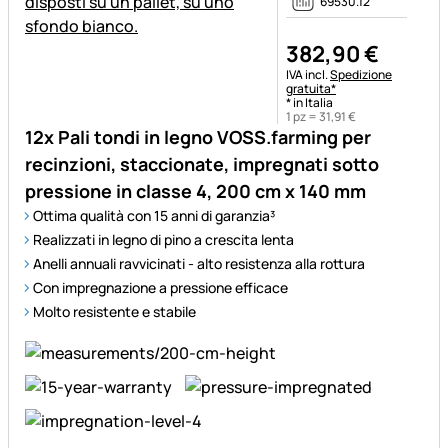
69530.12
382
,
90
€
Informazioni fiscali:
IVA incl.
Spedizione
gratuita*
* in Italia
1 pz =
31
,
91
€
12x Pali tondi in legno VOSS.farming per
recinzioni, staccionate, impregnati sotto
pressione in classe 4, 200 cm x 140 mm
Ottima qualità con 15 anni di garanzia³
Realizzati in legno di pino a crescita lenta
Anelli annuali ravvicinati - alto resistenza alla rottura
Con impregnazione a pressione efficace
Molto resistente e stabile