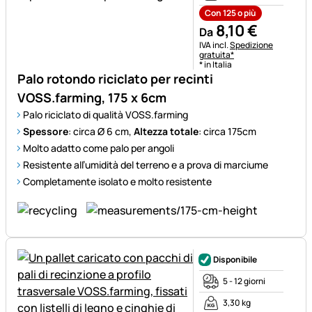
Con 125 o più
8
,
10
€
Da
Informazioni fiscali:
IVA incl.
Spedizione
gratuita*
* in Italia
Palo rotondo riciclato per recinti
VOSS.farming, 175 x 6cm
Palo riciclato di qualità VOSS.farming
Spessore
: circa Ø 6 cm,
Altezza totale
: circa 175cm
Molto adatto come palo per angoli
Resistente all’umidità del terreno e a prova di marciume
Completamente isolato e molto resistente
Disponibile
5 - 12 giorni
3,30 kg