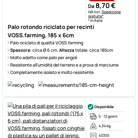
8
,
70
€
Da
Informazioni fiscali:
IVA incl.
Spedizione
gratuita*
* in Italia
Palo rotondo riciclato per recinti
VOSS.farming, 185 x 6cm
Palo riciclato di qualità VOSS.farming
Spessore
: circa Ø 6 cm,
Altezza
totale: circa 185cm
Molto adatto come palo per angoli
Resistente all’umidità del terreno e a prova di marciume
Completamente isolato e molto resistente
Disponibile
5 - 12 giorni
4,34 kg
43355