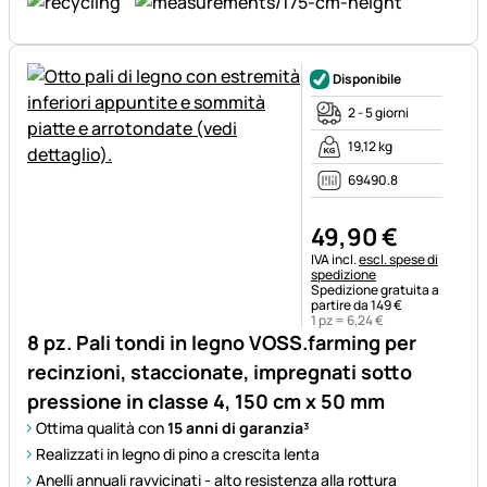
Disponibile
2 - 5 giorni
19,12 kg
69490.8
49
,
90
€
Informazioni fiscali:
IVA incl.
escl. spese di
spedizione
Spedizione gratuita a
partire da 149 €
1 pz =
6
,
24
€
8 pz. Pali tondi in legno VOSS.farming per
recinzioni, staccionate, impregnati sotto
pressione in classe 4, 150 cm x 50 mm
Ottima qualità con
15 anni di garanzia³
Realizzati in legno di pino a crescita lenta
Anelli annuali ravvicinati - alto resistenza alla rottura