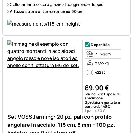
Collocamento sicuro grazie al poggiapiede doppio
Altezza sopra al terreno: circa 90 cm
Disponibile
2 - 5 giorni
23,92 kg
42295
89
,
90
€
Informazioni fiscali:
IVA incl.
escl. spese di
spedizione
Spedizione gratuita a
partire da 149 €
1 pz =
4
,
50
€
Set VOSS.farming: 20 pz. pali con profilo
angolare in acciaio, 115 cm, 3 mm + 100 pz.
isolatori con filettatura M6