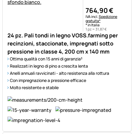
764
,
90
€
Informazioni fiscali:
IVA incl.
Spedizione
gratuita*
* in Italia
1 pz =
31
,
87
€
24 pz. Pali tondi in legno VOSS.farming per
recinzioni, staccionate, impregnati sotto
pressione in classe 4, 200 cm x 140 mm
Ottima qualità con 15 anni di garanzia³
Realizzati in legno di pino a crescita lenta
Anelli annuali ravvicinati - alto resistenza alla rottura
Con impregnazione a pressione efficace
Molto resistente e stabile