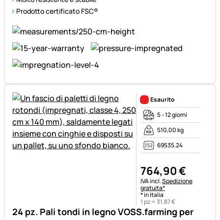
Prodotto certificato FSC®
Esaurito
5 - 12 giorni
510,00 kg
69535.24
764
,
90
€
Informazioni fiscali:
IVA incl.
Spedizione
gratuita*
* in Italia
1 pz =
31
,
87
€
24 pz. Pali tondi in legno VOSS.farming per