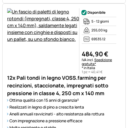
Disponibile
5 - 12 giorni
255,00 kg
69535.12
484
,
90
€
Informazioni fiscali:
IVA incl.
Spedizione
gratuita*
* in Italia
1 pz =
40
,
41
€
12x Pali tondi in legno VOSS.farming per
recinzioni, staccionate, impregnati sotto
pressione in classe 4, 250 cm x 140 mm
Ottima qualità con 15 anni di garanzia³
Realizzati in legno di pino a crescita lenta
Anelli annuali ravvicinati - alto resistenza alla rottura
Con impregnazione a pressione efficace
Molto resistente e stabile