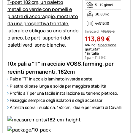
5 - 12 giorni
30,80 kg
44515.10
Invece di:
119
,
90
€
113
,
89
€
Informazioni fiscali:
IVA incl.
Spedizione
gratuita*
* in Italia
1 pz =
11
,
39
€
10x pali a "T" in acciaio VOSS.farming, per
recinti permanenti, 182cm
Palo a "T" in acciaio laminato in verde abete
Piastra di base lunga e solida per maggiore stabilità
Profilo a T per una facile installazione su terreno pietroso.
Fissaggio semplice degli isolatori e degli accessori
Altezza sopra il suolo ca. 142 cm, ideale per recinti di Cavalli