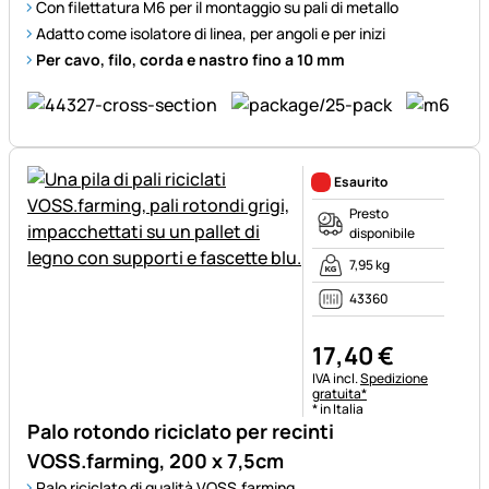
Con filettatura M6 per il montaggio su pali di metallo
Adatto come isolatore di linea, per angoli e per inizi
Per cavo, filo, corda e nastro fino a 10 mm
Esaurito
Presto
disponibile
7,95 kg
43360
17
,
40
€
Informazioni fiscali:
IVA incl.
Spedizione
gratuita*
* in Italia
Palo rotondo riciclato per recinti
VOSS.farming, 200 x 7,5cm
Palo riciclato di qualità VOSS.farming