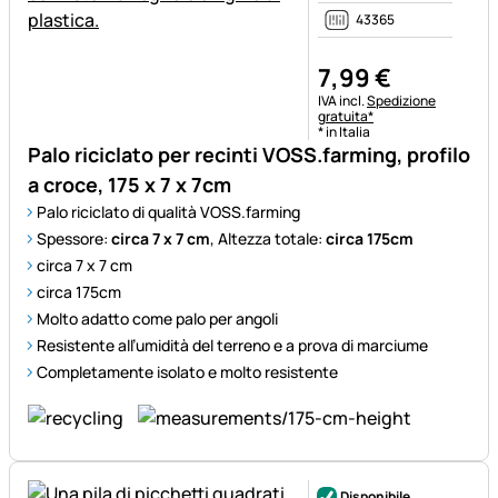
43365
7
,
99
€
Informazioni fiscali:
IVA incl.
Spedizione
gratuita*
* in Italia
Palo riciclato per recinti VOSS.farming, profilo
a croce, 175 x 7 x 7cm
Palo riciclato di qualità VOSS.farming
Spessore:
circa 7 x 7 cm
, Altezza totale:
circa 175cm
circa 7 x 7 cm
circa 175cm
Molto adatto come palo per angoli
Resistente all’umidità del terreno e a prova di marciume
Completamente isolato e molto resistente
Disponibile