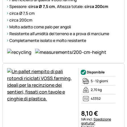
Spessore:
circa Ø 7,5 cm
, Altezza totale:
circa 200cm
circa Ø 7,5 cm
circa 200cm
Molto adatto come palo per angoli
Resistente all’umidità del terreno e a prova di marciume
Completamente isolato e molto resistente
Disponibile
5 - 12 giorni
2,70 kg
43352
8
,
10
€
Informazioni fiscali:
IVA incl.
Spedizione
gratuita*