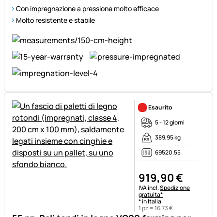
Con impregnazione a pressione molto efficace
Molto resistente e stabile
Esaurito
5 - 12 giorni
389,95 kg
69520.55
919
,
90
€
Informazioni fiscali:
IVA incl.
Spedizione
gratuita*
* in Italia
1 pz =
16
,
73
€