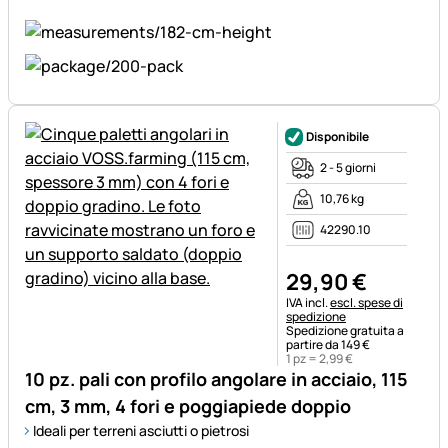
Disponibile
2 - 5 giorni
10,76 kg
42290.10
29
,
90
€
Informazioni fiscali:
IVA incl.
escl. spese di
spedizione
Spedizione gratuita a
partire da 149 €
1 pz =
2
,
99
€
10 pz. pali con profilo angolare in acciaio, 115
cm, 3 mm, 4 fori e poggiapiede doppio
Ideali per terreni asciutti o pietrosi