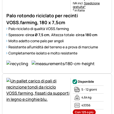
Informazioni fiscali:
IVA incl.
Spedizione
gratuita*
* in Italia
Palo rotondo riciclato per recinti
VOSS.farming, 180 x 7,5cm
Palo riciclato di qualità VOSS.farming
Spessore:
circa Ø 7,5 cm
, Altezza totale:
circa 180 cm
Molto adatto come palo per angoli
Resistente all’umidità del terreno e a prova di marciume
Completamente isolato e molto resistente
Disponibile
5 - 12 giorni
4,64 kg
43356
Con 125 o più