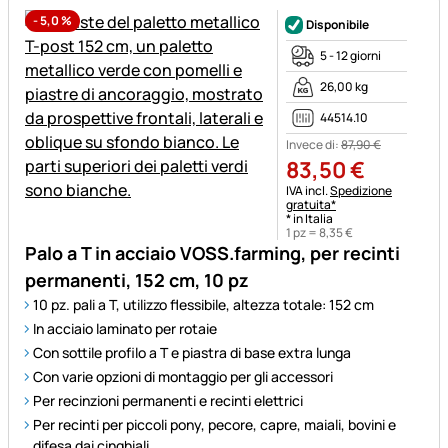
-
5,0
%
Disponibile
5 - 12 giorni
26,00 kg
44514.10
Invece di:
87
,
90
€
83
,
50
€
Informazioni fiscali:
IVA incl.
Spedizione
gratuita*
* in Italia
1 pz =
8
,
35
€
Palo a T in acciaio VOSS.farming, per recinti
permanenti, 152 cm, 10 pz
10 pz. pali a T, utilizzo flessibile, altezza totale: 152 cm
In acciaio laminato per rotaie
Con sottile profilo a T e piastra di base extra lunga
Con varie opzioni di montaggio per gli accessori
Per recinzioni permanenti e recinti elettrici
Per recinti per piccoli pony, pecore, capre, maiali, bovini e
difesa dai cinghiali