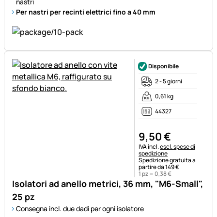
nastri
Per nastri per recinti elettrici fino a 40 mm
Disponibile
2 - 5 giorni
0,61 kg
44327
9
,
50
€
Informazioni fiscali:
IVA incl.
escl. spese di
spedizione
Spedizione gratuita a
partire da 149 €
1 pz =
0
,
38
€
Isolatori ad anello metrici, 36 mm, "M6-Small",
25 pz
Consegna incl. due dadi per ogni isolatore