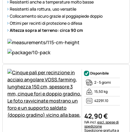
Resistenti anche a temperature molto basse
Resistenti alla rottura, uso versatile
Collocamento sicuro grazie al poggiapiede doppio
Ottimi per recinti di protezione o difesa
Altezza sopra al terreno: circa 90 cm
Disponibile
2 - 5 giorni
15,50 kg
42291.10
42
,
90
€
Informazioni fiscali:
IVA incl.
escl. spese di
spedizione
Spedizione gratuita a