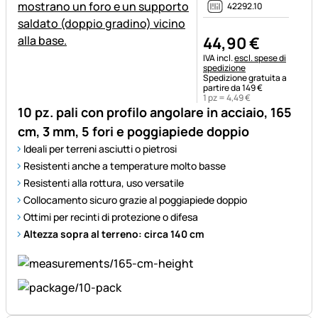
42292.10
44
,
90
€
Informazioni fiscali:
IVA incl.
escl. spese di
spedizione
Spedizione gratuita a
partire da 149 €
1 pz =
4
,
49
€
10 pz. pali con profilo angolare in acciaio, 165
cm, 3 mm, 5 fori e poggiapiede doppio
Ideali per terreni asciutti o pietrosi
Resistenti anche a temperature molto basse
Resistenti alla rottura, uso versatile
Collocamento sicuro grazie al poggiapiede doppio
Ottimi per recinti di protezione o difesa
Altezza sopra al terreno: circa 140 cm