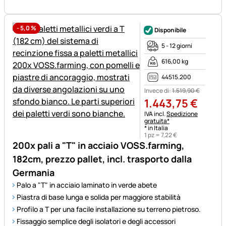
-
5,0
%
Disponibile
5 - 12 giorni
616,00 kg
44515.200
Invece di:
1.519
,
90
€
1.443
,
75
€
Informazioni fiscali:
IVA incl.
Spedizione
gratuita*
* in Italia
1 pz =
7
,
22
€
200x pali a "T" in acciaio VOSS.farming,
182cm, prezzo pallet, incl. trasporto dalla
Germania
Palo a "T" in acciaio laminato in verde abete
Piastra di base lunga e solida per maggiore stabilità
Profilo a T per una facile installazione su terreno pietroso.
Fissaggio semplice degli isolatori e degli accessori