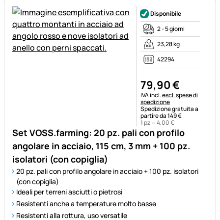
Disponibile
2 - 5 giorni
23,28 kg
42294
79
,
90
€
Informazioni fiscali:
IVA incl.
escl. spese di
spedizione
Spedizione gratuita a
partire da 149 €
1 pz =
4
,
00
€
Set VOSS.farming: 20 pz. pali con profilo
angolare in acciaio, 115 cm, 3 mm + 100 pz.
isolatori (con copiglia)
20 pz. pali con profilo angolare in acciaio + 100 pz. isolatori
(con copiglia)
Ideali per terreni asciutti o pietrosi
Resistenti anche a temperature molto basse
Resistenti alla rottura, uso versatile