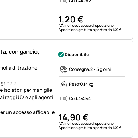
Cod.
44262
1
,
20
€
Informazioni fiscali:
IVA incl.
escl. spese di spedizione
Spedizione gratuita a partire da 149 €
ta, con gancio,
Disponibile
olla di trazione
Consegna:
2 - 5 giorni
ggancio
Peso:
0,14 kg
e isolatori per maniglie
ai raggi UV e agli agenti
Cod.
44244
per un accesso affidabile
14
,
90
€
Informazioni fiscali:
IVA incl.
escl. spese di spedizione
Spedizione gratuita a partire da 149 €