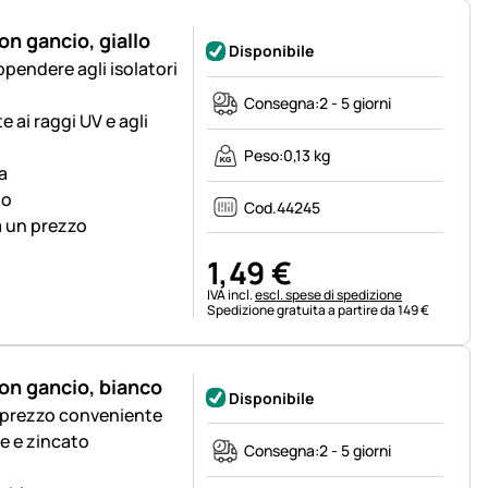
on gancio, giallo
Disponibile
pendere agli isolatori
Consegna:
2 - 5 giorni
e ai raggi UV e agli
Peso:
0,13 kg
a
to
Cod.
44245
 a un prezzo
1
,
49
€
Informazioni fiscali:
IVA incl.
escl. spese di spedizione
Spedizione gratuita a partire da 149 €
on gancio, bianco
Disponibile
 prezzo conveniente
e e zincato
Consegna:
2 - 5 giorni