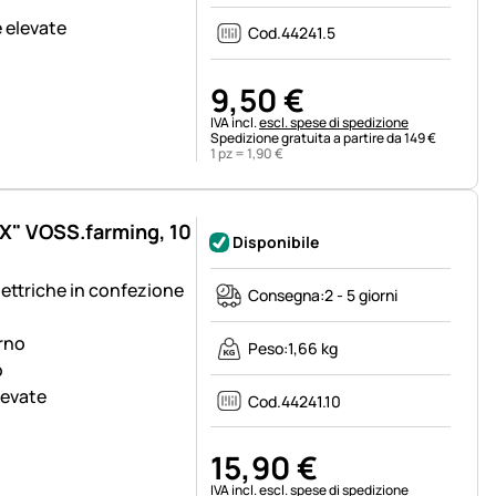
e elevate
Cod.
44241.5
9
,
50
€
Informazioni fiscali:
IVA incl.
escl. spese di spedizione
Spedizione gratuita a partire da 149 €
1 pz =
1
,
90
€
OX" VOSS.farming, 10
Disponibile
lettriche in confezione
Consegna:
2 - 5 giorni
erno
Peso:
1,66 kg
o
levate
Cod.
44241.10
15
,
90
€
Informazioni fiscali:
IVA incl.
escl. spese di spedizione