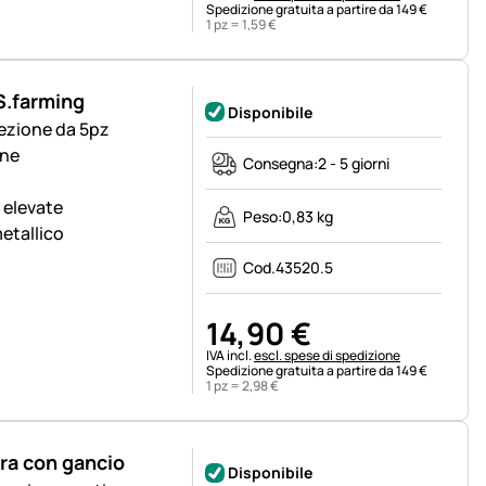
Spedizione gratuita a partire da 149 €
1 pz =
1
,
59
€
S.farming
Disponibile
fezione da 5pz
one
Consegna:
2 - 5 giorni
 elevate
Peso:
0,83 kg
etallico
Cod.
43520.5
14
,
90
€
Informazioni fiscali:
IVA incl.
escl. spese di spedizione
Spedizione gratuita a partire da 149 €
1 pz =
2
,
98
€
era con gancio
Disponibile