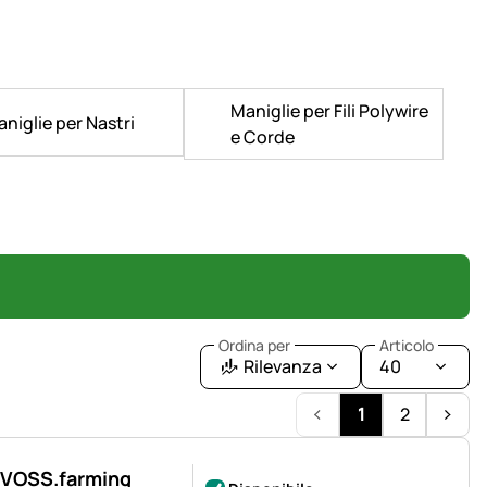
Maniglie per Fili Polywire
niglie per Nastri
e Corde
Ordina per
Articolo
Rilevanza
40
1
2
e VOSS.farming