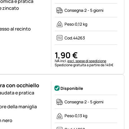
nomica e pratica
e zincato
Consegna:
2 - 5 giorni
Peso:
0,12 kg
esso al recinto
Cod.
44263
1
,
90
€
Informazioni fiscali:
IVA incl.
escl. spese di spedizione
Spedizione gratuita a partire da 149 €
ra con occhiello
Disponibile
audata e pratica
Consegna:
2 - 5 giorni
ore della maniglia
Peso:
0,13 kg
in nero