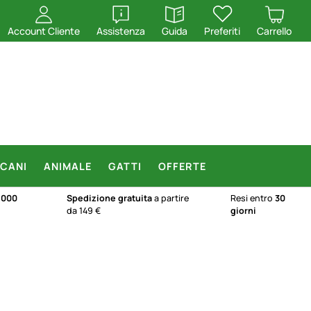
apri
apri
Account Cliente
Assistenza
Guida
Preferiti
Carrello
CANI
ANIMALE
GATTI
OFFERTE
.000
Spedizione gratuita
a partire
Resi entro
30
da 149 €
giorni