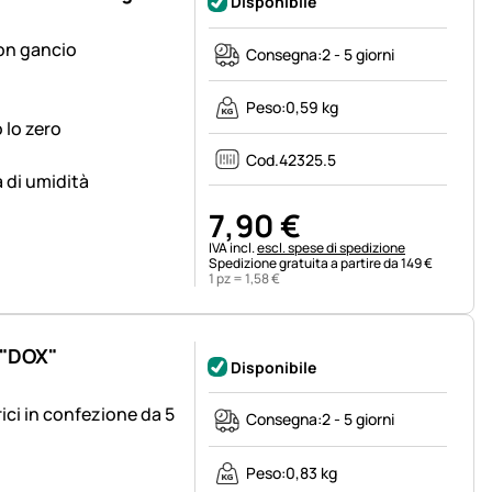
Disponibile
con gancio
Consegna:
2 - 5 giorni
Peso:
0,59 kg
 lo zero
Cod.
42325.5
 di umidità
7
,
90
€
Informazioni fiscali:
IVA incl.
escl. spese di spedizione
Spedizione gratuita a partire da 149 €
1 pz =
1
,
58
€
 "DOX"
Disponibile
rici in confezione da 5
Consegna:
2 - 5 giorni
Peso:
0,83 kg