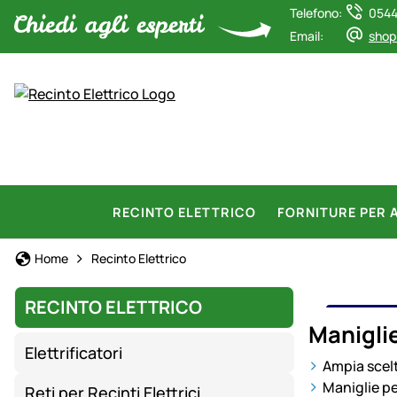
Telefono:
0544
Email:
shop
RECINTO ELETTRICO
FORNITURE PER 
Home
Recinto Elettrico
RECINTO ELETTRICO
MANI
Maniglie
Elettrificatori
Ampia scelta
Maniglie per
Reti per Recinti Elettrici