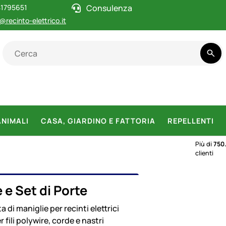
1795651
Consulenza
@recinto-elettrico.it
ANIMALI
CASA, GIARDINO E FATTORIA
REPELLENTI
Più di
750
clienti
GLIE E SET DI PORTE
 e Set di Porte
 di maniglie per recinti elettrici
 fili polywire, corde e nastri