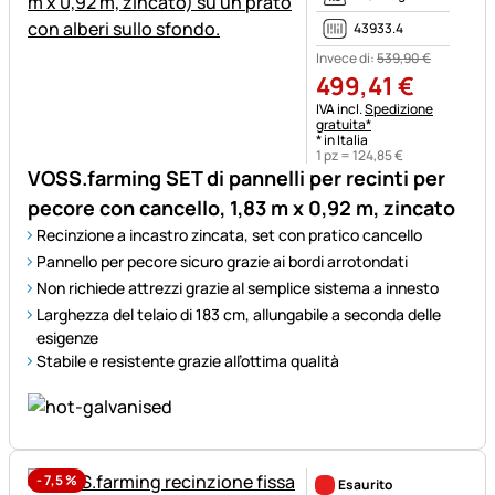
43933.4
Invece di:
539
,
90
€
499
,
41
€
Informazioni fiscali:
IVA incl.
Spedizione
gratuita*
* in Italia
1 pz =
124
,
85
€
VOSS.farming SET di pannelli per recinti per
pecore con cancello, 1,83 m x 0,92 m, zincato
Recinzione a incastro zincata, set con pratico cancello
Pannello per pecore sicuro grazie ai bordi arrotondati
Non richiede attrezzi grazie al semplice sistema a innesto
Larghezza del telaio di 183 cm, allungabile a seconda delle
esigenze
Stabile e resistente grazie all’ottima qualità
-
7,5
%
Esaurito