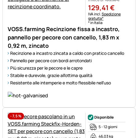
129
,
41
€
Informazioni fiscali:
IVA incl.
Spedizione
gratuita*
* in Italia
VOSS.farming Recinzione fissa a incastro,
pannello per pecore con cancello, 1,83 m x
0,92 m, zincato
Recinzione a incastro zincata a caldo con pratico cancello
Pannello per pecore con bordi arrotondati
Più sicurezza per le pecore e le capre
Stabile e durevole, grazie all'ottima qualità
Resistente alle intemperie e molto flessibile nell'uso
-
7,5
%
Disponibile
5 - 12 giorni
46,03 kg