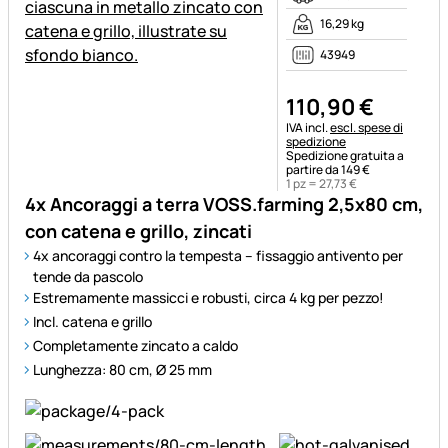
16,29 kg
43949
110
,
90
€
Informazioni fiscali:
IVA incl.
escl. spese di
spedizione
Spedizione gratuita a
partire da 149 €
1 pz =
27
,
73
€
4x Ancoraggi a terra VOSS.farming 2,5x80 cm,
con catena e grillo, zincati
4x ancoraggi contro la tempesta – fissaggio antivento per
tende da pascolo
Estremamente massicci e robusti, circa 4 kg per pezzo!
Incl. catena e grillo
Completamente zincato a caldo
Lunghezza: 80 cm, Ø 25 mm