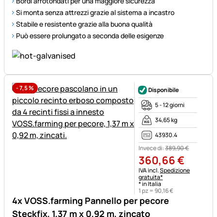
Bordi arrotondati per una maggiore sicurezza
Si monta senza attrezzi grazie al sistema a incastro
Stabile e resistente grazie alla buona qualità
Può essere prolungato a seconda delle esigenze
-
7,5
%
Disponibile
5 - 12 giorni
34,65 kg
43930.4
Invece di:
389
,
90
€
360
,
66
€
Informazioni fiscali:
IVA incl.
Spedizione
gratuita*
* in Italia
1 pz =
90
,
16
€
4x VOSS.farming Pannello per pecore
Steckfix, 1,37 m x 0,92 m, zincato