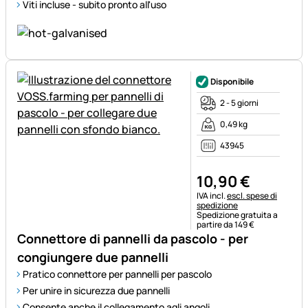
Viti incluse - subito pronto all'uso
Disponibile
2 - 5 giorni
0,49 kg
43945
10
,
90
€
Informazioni fiscali:
IVA incl.
escl. spese di
spedizione
Spedizione gratuita a
partire da 149 €
Connettore di pannelli da pascolo - per
congiungere due pannelli
Pratico connettore per pannelli per pascolo
Per unire in sicurezza due pannelli
Consente anche il collegamento agli angoli