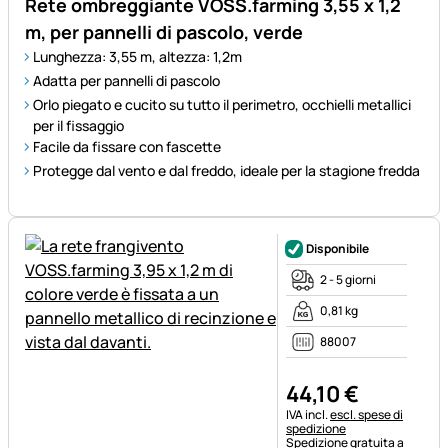
Rete ombreggiante VOSS.farming 3,55 x 1,2
m, per pannelli di pascolo, verde
Lunghezza: 3,55 m, altezza: 1,2m
Adatta per pannelli di pascolo
Orlo piegato e cucito su tutto il perimetro, occhielli metallici
per il fissaggio
Facile da fissare con fascette
Protegge dal vento e dal freddo, ideale per la stagione fredda
Disponibile
2 - 5 giorni
0,81 kg
88007
44
,
10
€
Informazioni fiscali:
IVA incl.
escl. spese di
spedizione
Spedizione gratuita a