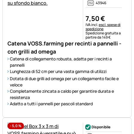
43946
7
,
50
€
Informazioni fiscali:
IVA incl.
escl. spese di
spedizione
Spedizione gratuita a
partire da 149 €
Catena VOSS.farming per recinti a pannelli -
con grilli ad omega
Catena di collegamento robusta, adatta per i recinti a
pannelli
Lunghezza di 52 cm per una vasta gamma di utilizzi
Dotata di due grilli ad omega per un collegamento facile e
veloce
Completamente zincata a caldo per garantire durata e
resistenza
Adatto a tutti i pannelli per pascoli standard
-
5,0
%
Disponibile