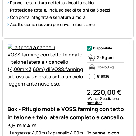
Pannelli e struttura del tetto zincati a caldo
Protezione totale, incluso set di teloni da 5 pezzi
Con porta integrata e serratura a molla
Adatto come ricovero per cavalli e bestiame
Disponibile
2 - 5 giorni
364,60 kg
516836
2.220
,
00
€
Informazioni fiscali:
IVA incl.
Spedizione
gratuita*
Box - Rifugio mobile VOSS.farming con tetto
in telone + telo laterale completo e cancello,
3,6 m x 4 m
Larghezza: 4,00m (1x pannello 4,00m +
1x pannello con