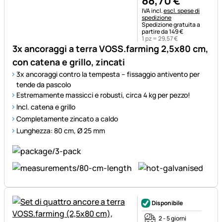
88
,
70
€
Informazioni fiscali:
IVA incl.
escl. spese di
spedizione
Spedizione gratuita a
partire da 149 €
1 pz =
29
,
57
€
3x ancoraggi a terra VOSS.farming 2,5x80 cm,
con catena e grillo, zincati
3x ancoraggi contro la tempesta – fissaggio antivento per
tende da pascolo
Estremamente massicci e robusti, circa 4 kg per pezzo!
Incl. catena e grillo
Completamente zincato a caldo
Lunghezza: 80 cm, Ø 25 mm
Disponibile
2 - 5 giorni