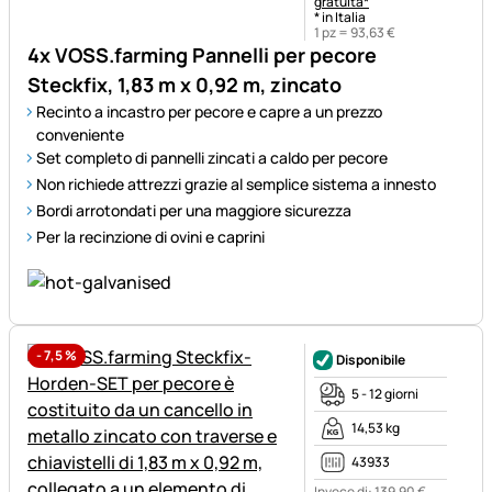
gratuita*
* in Italia
1 pz =
93
,
63
€
4x VOSS.farming Pannelli per pecore
Steckfix, 1,83 m x 0,92 m, zincato
Recinto a incastro per pecore e capre a un prezzo
conveniente
Set completo di pannelli zincati a caldo per pecore
Non richiede attrezzi grazie al semplice sistema a innesto
Bordi arrotondati per una maggiore sicurezza
Per la recinzione di ovini e caprini
-
7,5
%
Disponibile
5 - 12 giorni
14,53 kg
43933
Invece di:
139
,
90
€