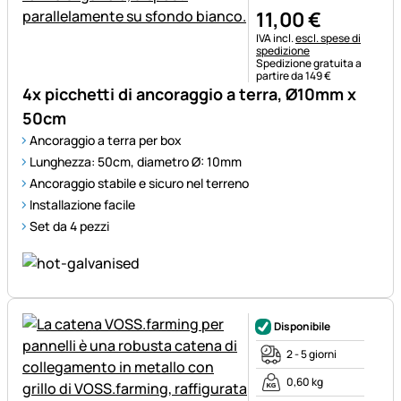
11
,
00
€
Informazioni fiscali:
IVA incl.
escl. spese di
spedizione
Spedizione gratuita a
partire da 149 €
4x picchetti di ancoraggio a terra, Ø10mm x
50cm
Ancoraggio a terra per box
Lunghezza: 50cm, diametro Ø: 10mm
Ancoraggio stabile e sicuro nel terreno
Installazione facile
Set da 4 pezzi
Disponibile
2 - 5 giorni
0,60 kg