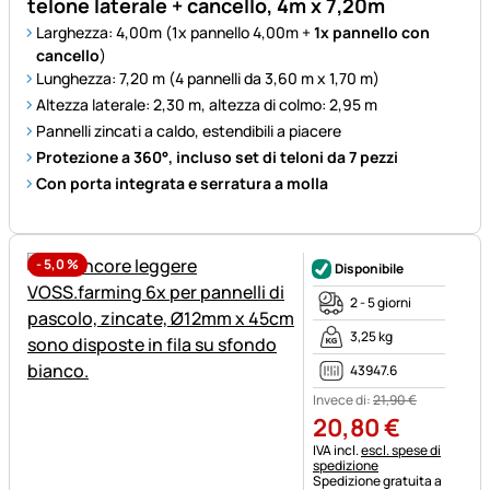
telone laterale + cancello, 4m x 7,20m
Larghezza: 4,00m (1x pannello 4,00m +
1x pannello con
cancello
)
Lunghezza: 7,20 m (4 pannelli da 3,60 m x 1,70 m)
Altezza laterale: 2,30 m, altezza di colmo: 2,95 m
Pannelli zincati a caldo, estendibili a piacere
Protezione a 360°, incluso set di teloni da 7 pezzi
Con porta integrata e serratura a molla
-
5,0
%
Disponibile
2 - 5 giorni
3,25 kg
43947.6
Invece di:
21
,
90
€
20
,
80
€
Informazioni fiscali:
IVA incl.
escl. spese di
spedizione
Spedizione gratuita a