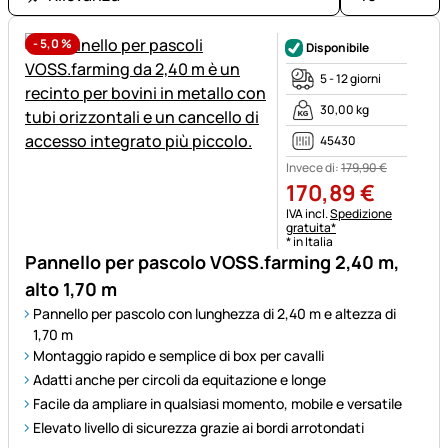
-
5,0
%
Disponibile
5 - 12 giorni
30,00 kg
45430
Invece di:
179
,
90
€
170
,
89
€
Informazioni fiscali:
IVA incl.
Spedizione
gratuita*
* in Italia
Pannello per pascolo VOSS.farming 2,40 m,
alto 1,70 m
Pannello per pascolo con lunghezza di 2,40 m e altezza di
1,70 m
Montaggio rapido e semplice di box per cavalli
Adatti anche per circoli da equitazione e longe
Facile da ampliare in qualsiasi momento, mobile e versatile
Elevato livello di sicurezza grazie ai bordi arrotondati