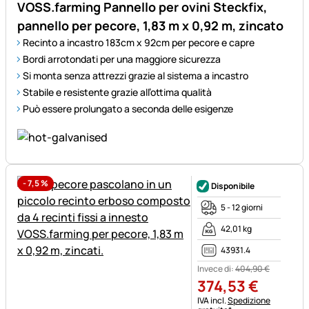
VOSS.farming Pannello per ovini Steckfix,
pannello per pecore, 1,83 m x 0,92 m, zincato
Recinto a incastro 183cm x 92cm per pecore e capre
Bordi arrotondati per una maggiore sicurezza
Si monta senza attrezzi grazie al sistema a incastro
Stabile e resistente grazie all’ottima qualità
Può essere prolungato a seconda delle esigenze
-
7,5
%
Disponibile
5 - 12 giorni
42,01 kg
43931.4
Invece di:
404
,
90
€
374
,
53
€
Informazioni fiscali:
IVA incl.
Spedizione