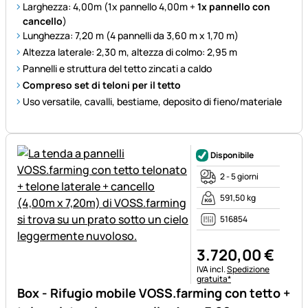
Larghezza: 4,00m (1x pannello 4,00m +
1x pannello con
cancello
)
Lunghezza: 7,20 m (4 pannelli da 3,60 m x 1,70 m)
Altezza laterale: 2,30 m, altezza di colmo: 2,95 m
Pannelli e struttura del tetto zincati a caldo
Compreso set di teloni per il tetto
Uso versatile, cavalli, bestiame, deposito di fieno/materiale
Disponibile
2 - 5 giorni
591,50 kg
516854
3.720
,
00
€
Informazioni fiscali:
IVA incl.
Spedizione
gratuita*
Box - Rifugio mobile VOSS.farming con tetto +