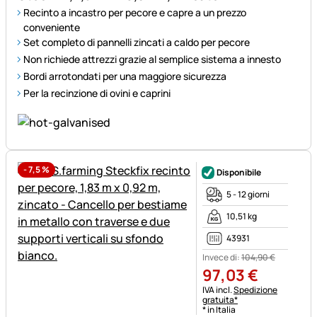
Recinto a incastro per pecore e capre a un prezzo
conveniente
Set completo di pannelli zincati a caldo per pecore
Non richiede attrezzi grazie al semplice sistema a innesto
Bordi arrotondati per una maggiore sicurezza
Per la recinzione di ovini e caprini
-
7,5
%
Disponibile
5 - 12 giorni
10,51 kg
43931
Invece di:
104
,
90
€
97
,
03
€
Informazioni fiscali:
IVA incl.
Spedizione
gratuita*
* in Italia