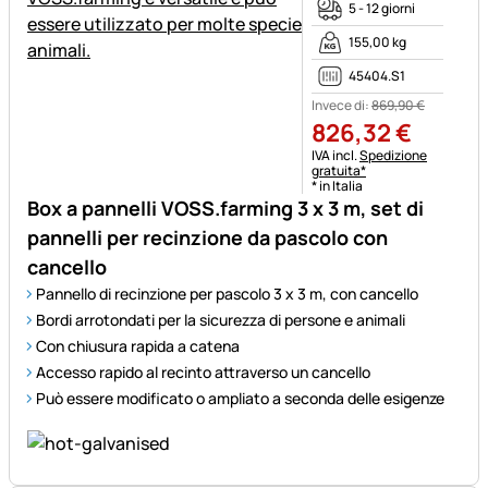
5 - 12 giorni
155,00 kg
45404.S1
Invece di:
869
,
90
€
826
,
32
€
Informazioni fiscali:
IVA incl.
Spedizione
gratuita*
* in Italia
Box a pannelli VOSS.farming 3 x 3 m, set di
pannelli per recinzione da pascolo con
cancello
Pannello di recinzione per pascolo 3 x 3 m, con cancello
Bordi arrotondati per la sicurezza di persone e animali
Con chiusura rapida a catena
Accesso rapido al recinto attraverso un cancello
Può essere modificato o ampliato a seconda delle esigenze