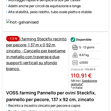
Adatti anche per circoli da equitazione e longe
Alta stabilità, peso ridotto, tubo ovale piatto e stabile
-
7,5
%
Disponibile
5 - 12 giorni
8,67 kg
43930
Invece di:
119
,
90
€
110
,
91
€
Informazioni fiscali:
IVA incl.
Spedizione
gratuita*
* in Italia
VOSS.farming Pannello per ovini Steckfix,
pannello per pecore, 137 x 92 cm, zincato
Recinto a incastro zincato per pecore e capre