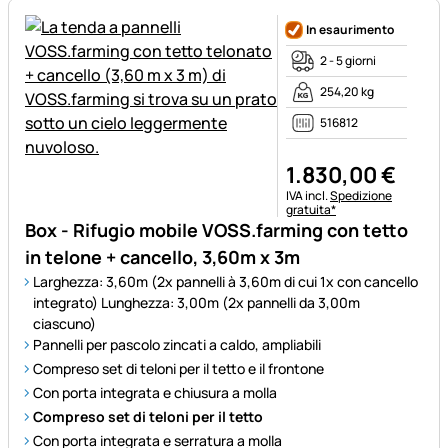
In esaurimento
2 - 5 giorni
254,20 kg
516812
1.830
,
00
€
Informazioni fiscali:
IVA incl.
Spedizione
gratuita*
Box - Rifugio mobile VOSS.farming con tetto
in telone + cancello, 3,60m x 3m
Larghezza: 3,60m (2x pannelli à 3,60m di cui 1x con cancello
integrato)
Lunghezza: 3,00m (2x pannelli da 3,00m
ciascuno)
Pannelli per pascolo zincati a caldo, ampliabili
Compreso set di teloni per il tetto e il frontone
Con porta integrata e chiusura a molla
Compreso set di teloni per il tetto
Con porta integrata e serratura a molla