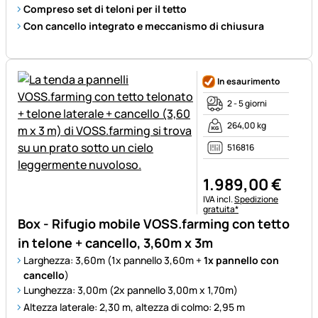
Compreso set di teloni per il tetto
Con cancello integrato e meccanismo di chiusura
In esaurimento
2 - 5 giorni
264,00 kg
516816
1.989
,
00
€
Informazioni fiscali:
IVA incl.
Spedizione
gratuita*
Box - Rifugio mobile VOSS.farming con tetto
in telone + cancello, 3,60m x 3m
Larghezza: 3,60m (1x pannello 3,60m +
1x pannello con
cancello
)
Lunghezza: 3,00m (2x pannello 3,00m x 1,70m)
Altezza laterale: 2,30 m, altezza di colmo: 2,95 m