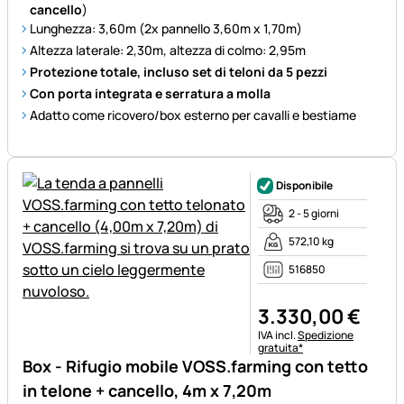
cancello
)
Lunghezza: 3,60m (2x pannello 3,60m x 1,70m)
Altezza laterale: 2,30m, altezza di colmo: 2,95m
Protezione totale, incluso set di teloni da 5 pezzi
Con porta integrata e serratura a molla
Adatto come ricovero/box esterno per cavalli e bestiame
Disponibile
2 - 5 giorni
572,10 kg
516850
3.330
,
00
€
Informazioni fiscali:
IVA incl.
Spedizione
gratuita*
Box - Rifugio mobile VOSS.farming con tetto
in telone + cancello, 4m x 7,20m