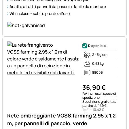
Adatto a tutti i pannelli da pascolo, facile da montare
Viti incluse - subito pronto all'uso
Disponibile
2 - 5 giorni
0,63 kg
88005
36
,
90
€
Informazioni fiscali:
IVA incl.
escl. spese di
spedizione
Spedizione gratuita a
partire da 149 €
1 m² =
10
,
42
€
Rete ombreggiante VOSS.farming 2,95 x 1,2
m, per pannelli di pascolo, verde