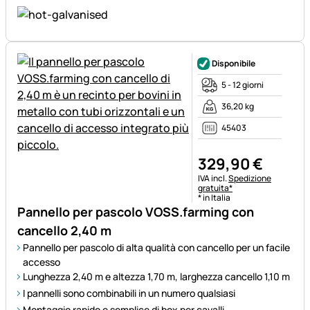
Disponibile
5 - 12 giorni
36,20 kg
45403
329
,
90
€
Informazioni fiscali:
IVA incl.
Spedizione
gratuita*
* in Italia
Pannello per pascolo VOSS.farming con
cancello 2,40 m
Pannello per pascolo di alta qualità con cancello per un facile
accesso
Lunghezza 2,40 m e altezza 1,70 m, larghezza cancello 1,10 m
I pannelli sono combinabili in un numero qualsiasi
Montaggio rapido e semplice di box per cavalli