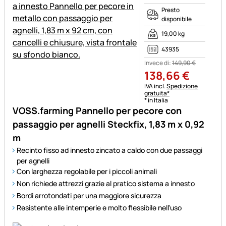
Presto
disponibile
19,00 kg
43935
Invece di:
149
,
90
€
138
,
66
€
Informazioni fiscali:
IVA incl.
Spedizione
gratuita*
* in Italia
VOSS.farming Pannello per pecore con
passaggio per agnelli Steckfix, 1,83 m x 0,92
m
Recinto fisso ad innesto zincato a caldo con due passaggi
per agnelli
Con larghezza regolabile per i piccoli animali
Non richiede attrezzi grazie al pratico sistema a innesto
Bordi arrotondati per una maggiore sicurezza
Resistente alle intemperie e molto flessibile nell'uso