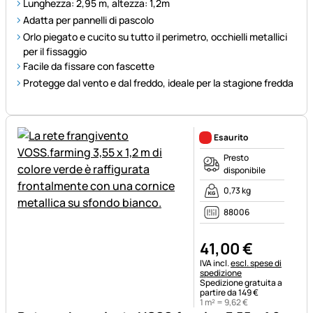
Lunghezza: 2,95 m, altezza: 1,2m
Adatta per pannelli di pascolo
Orlo piegato e cucito su tutto il perimetro, occhielli metallici
per il fissaggio
Facile da fissare con fascette
Protegge dal vento e dal freddo, ideale per la stagione fredda
Esaurito
Presto
disponibile
0,73 kg
88006
41
,
00
€
Informazioni fiscali:
IVA incl.
escl. spese di
spedizione
Spedizione gratuita a
partire da 149 €
1 m² =
9
,
62
€