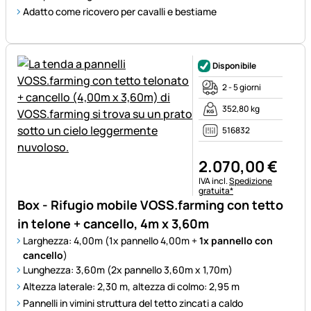
Adatto come ricovero per cavalli e bestiame
Disponibile
2 - 5 giorni
352,80 kg
516832
2.070
,
00
€
Informazioni fiscali:
IVA incl.
Spedizione
gratuita*
Box - Rifugio mobile VOSS.farming con tetto
in telone + cancello, 4m x 3,60m
Larghezza: 4,00m (1x pannello 4,00m +
1x pannello con
cancello
)
Lunghezza: 3,60m (2x pannello 3,60m x 1,70m)
Altezza laterale: 2,30 m, altezza di colmo: 2,95 m
Pannelli in vimini struttura del tetto zincati a caldo