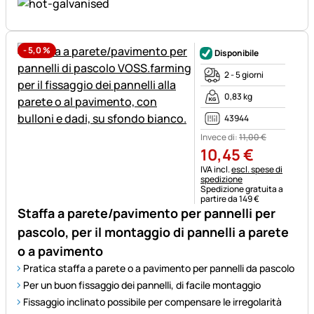
-
5,0
%
Disponibile
2 - 5 giorni
0,83 kg
43944
Invece di:
11
,
00
€
10
,
45
€
Informazioni fiscali:
IVA incl.
escl. spese di
spedizione
Spedizione gratuita a
partire da 149 €
Staffa a parete/pavimento per pannelli per
pascolo, per il montaggio di pannelli a parete
o a pavimento
Pratica staffa a parete o a pavimento per pannelli da pascolo
Per un buon fissaggio dei pannelli, di facile montaggio
Fissaggio inclinato possibile per compensare le irregolarità