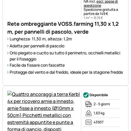
Informazioni fiscali:
IVA incl.
escl. spese di
spedizione
Spedizione gratuita a
partire da 149 €
1 m² =
8
,
19
€
Rete ombreggiante VOSS.farming 11,30 x 1,2
m, per pannelli di pascolo, verde
Lunghezza: 11,30 m, altezza: 1,2m
Adatta per pannelli di pascolo
Orlo piegato e cucito su tutto il perimetro, occhielli metallici
per il fissaggio
Facile da fissare con fascette
Protegge dal vento e dal freddo, ideale per la stagione fredda
Disponibile
2 - 5 giorni
1,63 kg
43937