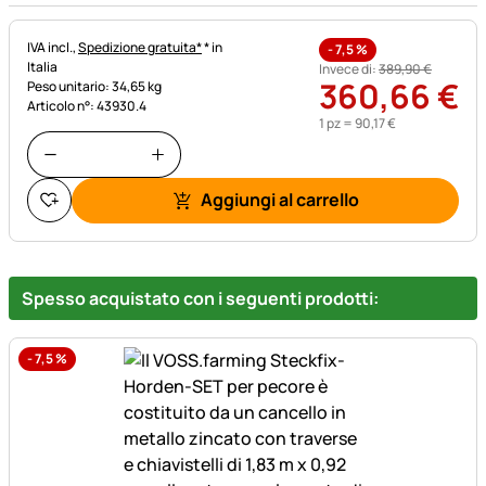
Informazioni fiscali:
IVA incl.,
Spedizione gratuita*
* in
-
7,5
%
Italia
Invece di:
389
,
90
€
360
,
66
€
Peso unitario: 34,65 kg
Articolo n°: 43930.4
1 pz =
90
,
17
€
Aggiungi al carrello
Spesso acquistato con i seguenti prodotti:
-
7,5
%