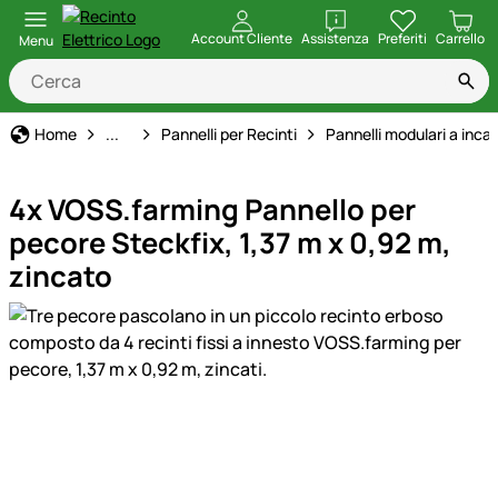
apri
Account Cliente
Assistenza
Preferiti
Carrello
Menu
Recinto Elettrico
Home
...
Pannelli per Recinti
Pannelli modulari a incas
4x VOSS.farming Pannello per
pecore Steckfix, 1,37 m x 0,92 m,
zincato
Galleria prodotti