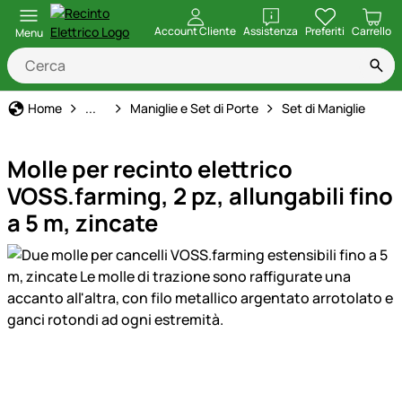
apri
Account Cliente
Assistenza
Preferiti
Carrello
Menu
Recinto Elettrico
Home
...
Maniglie e Set di Porte
Set di Maniglie
Molle per recinto elettrico
VOSS.farming, 2 pz, allungabili fino
a 5 m, zincate
Galleria prodotti