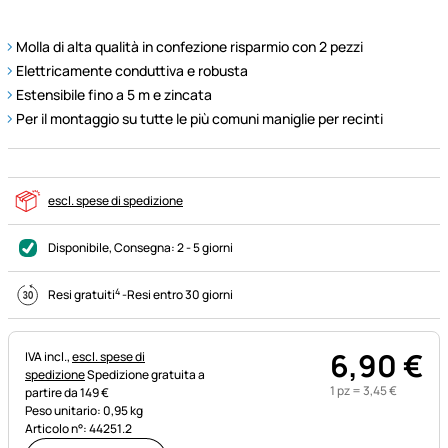
Molla di alta qualità in confezione risparmio con 2 pezzi
Elettricamente conduttiva e robusta
Estensibile fino a 5 m e zincata
Per il montaggio su tutte le più comuni maniglie per recinti
escl. spese di spedizione
Disponibile
, Consegna:
2 - 5 giorni
4
Resi gratuiti
-
Resi entro 30 giorni
6
,
90
€
Informazioni fiscali:
IVA incl.,
escl. spese di
spedizione
Spedizione gratuita a
1 pz =
3
,
45
€
partire da 149 €
Peso unitario: 0,95 kg
Articolo n°: 44251.2