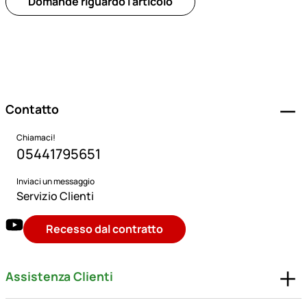
Domande riguardo l'articolo
Piè di pagina
Contatto
Chiamaci!
05441795651
Inviaci un messaggio
Servizio Clienti
Recesso dal contratto
Assistenza Clienti