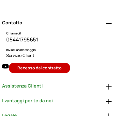
Piè di pagina
Contatto
Chiamaci!
05441795651
Inviaci un messaggio
Servizio Clienti
Recesso dal contratto
Assistenza Clienti
I vantaggi per te da noi
Legale