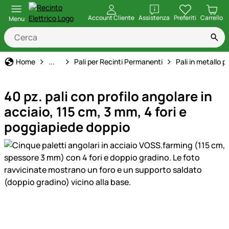
apri
Account Cliente
Assistenza
Preferiti
Carrello
Menu
Recinto Elettrico
Home
...
Pali per Recinti Permanenti
Pali in metallo p
40 pz. pali con profilo angolare in
acciaio, 115 cm, 3 mm, 4 fori e
poggiapiede doppio
Galleria prodotti