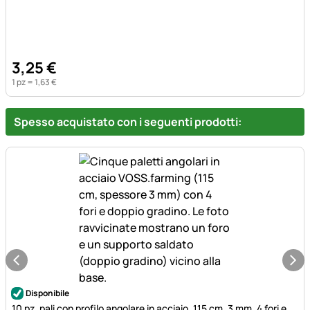
3
,
25
€
1 pz =
1
,
63
€
Spesso acquistato con i seguenti prodotti:
Disponibile
10 pz. pali con profilo angolare in acciaio, 115 cm, 3 mm, 4 fori e