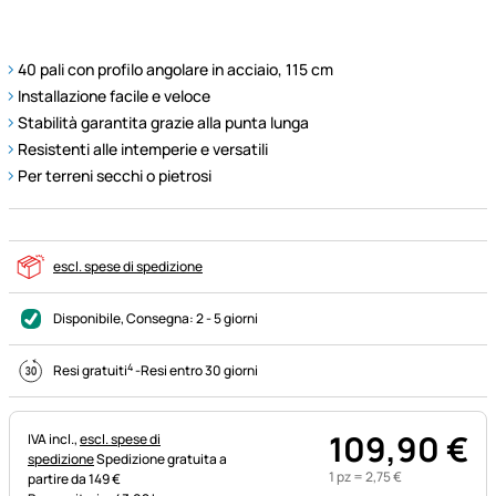
40 pali con profilo angolare in acciaio, 115 cm
Installazione facile e veloce
Stabilità garantita grazie alla punta lunga
Resistenti alle intemperie e versatili
Per terreni secchi o pietrosi
escl. spese di spedizione
Disponibile
, Consegna:
2 - 5 giorni
4
Resi gratuiti
-
Resi entro 30 giorni
109
,
90
€
Informazioni fiscali:
IVA incl.,
escl. spese di
spedizione
Spedizione gratuita a
1 pz =
2
,
75
€
partire da 149 €