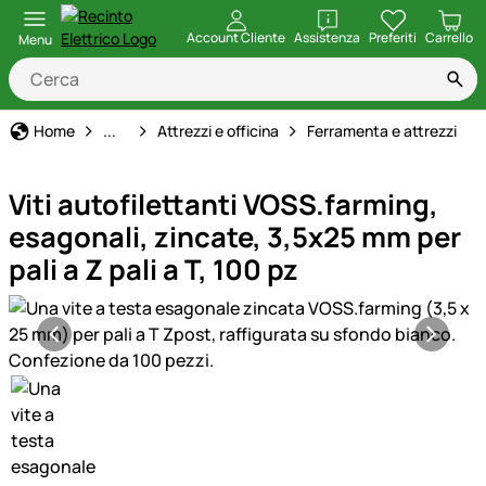
apri
Account Cliente
Assistenza
Preferiti
Carrello
Menu
Casa, Giardino e Fattoria
Home
...
Attrezzi e officina
Ferramenta e attrezzi
Viti autofilettanti VOSS.farming,
esagonali, zincate, 3,5x25 mm per
pali a Z pali a T, 100 pz
Galleria prodotti