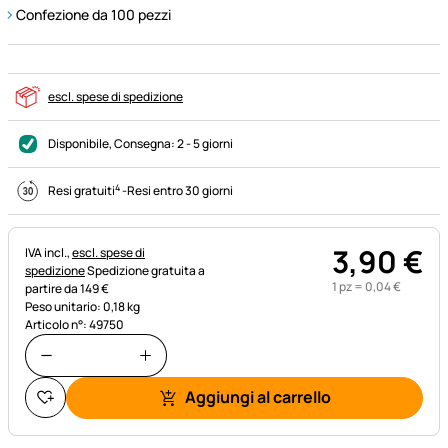
Confezione da 100 pezzi
escl. spese di spedizione
Disponibile
, Consegna:
2 - 5 giorni
4
Resi gratuiti
-
Resi entro 30 giorni
3
,
90
€
Informazioni fiscali:
IVA incl.,
escl. spese di
spedizione
Spedizione gratuita a
1 pz =
0
,
04
€
partire da 149 €
Peso unitario: 0,18 kg
Articolo n°: 49750
Aggiungi al carrello