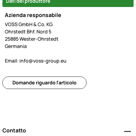
Dati del produttore
Azienda responsabile
VOSS GmbH & Co. KG
Ohrstedt Bhf. Nord 5
25885 Wester-Ohrstedt
Germania
Email:
info@voss-group.eu
Domande riguardo l'articolo
Piè di pagina
Contatto