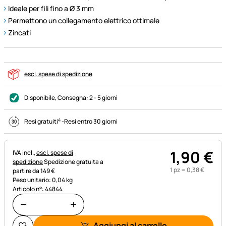
Ideale per fili fino a Ø 3 mm
Permettono un collegamento elettrico ottimale
Zincati
escl. spese di spedizione
Disponibile
, Consegna:
2 - 5 giorni
4
Resi gratuiti
-
Resi entro 30 giorni
1
,
90
€
Informazioni fiscali:
IVA incl.,
escl. spese di
spedizione
Spedizione gratuita a
1 pz =
0
,
38
€
partire da 149 €
Peso unitario: 0,04 kg
Articolo n°: 44844
Aggiungi al carrello