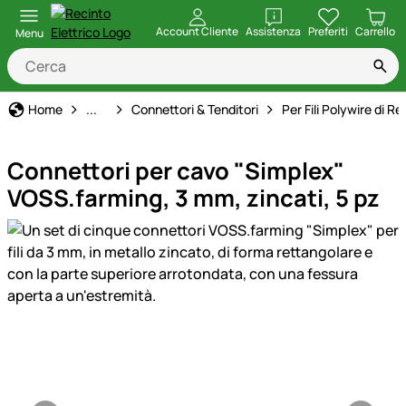
apri
Account Cliente
Assistenza
Preferiti
Carrello
Menu
Recinto Elettrico
Home
...
Connettori & Tenditori
Per Fili Polywire di R
Connettori per cavo "Simplex"
VOSS.farming, 3 mm, zincati, 5 pz
Galleria prodotti