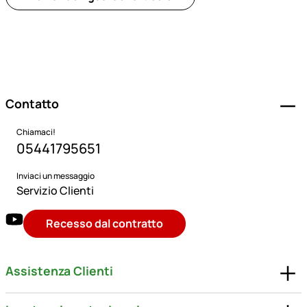
Piè di pagina
Contatto
Chiamaci!
05441795651
Inviaci un messaggio
Servizio Clienti
Recesso dal contratto
Assistenza Clienti