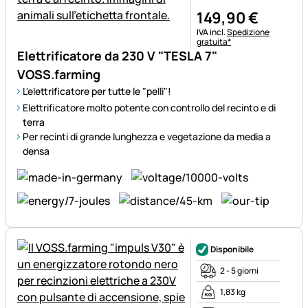
149
,
90
€
Informazioni fiscali:
IVA incl.
Spedizione
gratuita*
Elettrificatore da 230 V "TESLA 7"
VOSS.farming
L'elettrificatore per tutte le "pelli"!
Elettrificatore molto potente con controllo del recinto e di
terra
Per recinti di grande lunghezza e vegetazione da media a
densa
Disponibile
2 - 5 giorni
1,83 kg