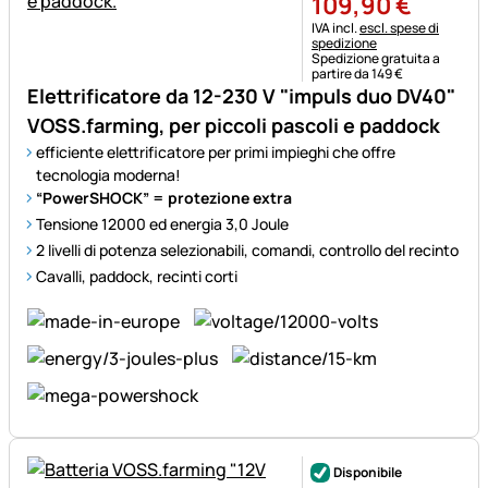
109
,
90
€
Informazioni fiscali:
IVA incl.
escl. spese di
spedizione
Spedizione gratuita a
partire da 149 €
Elettrificatore da 12-230 V "impuls duo DV40"
VOSS.farming, per piccoli pascoli e paddock
efficiente elettrificatore per primi impieghi che offre
tecnologia moderna!
“PowerSHOCK” = protezione extra
Tensione 12000 ed energia 3,0 Joule
2 livelli di potenza selezionabili, comandi, controllo del recinto
Cavalli, paddock, recinti corti
Disponibile