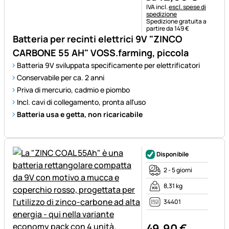
Informazioni fiscali:
IVA incl.
escl. spese di
spedizione
Spedizione gratuita a
partire da 149 €
Batteria per recinti elettrici 9V "ZINCO
CARBONE 55 AH" VOSS.farming, piccola
Batteria 9V sviluppata specificamente per elettrificatori
Conservabile per ca. 2 anni
Priva di mercurio, cadmio e piombo
Incl. cavi di collegamento, pronta all'uso
Batteria usa e getta, non ricaricabile
Disponibile
2 - 5 giorni
8,31 kg
34401
49
,
90
€