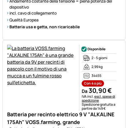
Andamento costante della tensione = piena potenza del
dispositivo
incl. cavo di collegamento
Qualità Europea
Batteria usa e getta, non ricaricabile
Disponibile
2 - 5 giorni
2,99 kg
34455
Con 4 o più
30
,
90
€
Da
Informazioni fiscali:
IVA incl.
escl. spese di
spedizione
Spedizione gratuita a
partire da 149 €
Batteria per recinto elettrico 9 V "ALKALINE
175Ah" VOSS.farming, grande