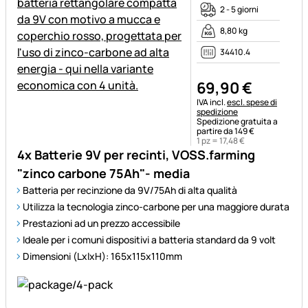
2 - 5 giorni
8,80 kg
34410.4
69
,
90
€
Informazioni fiscali:
IVA incl.
escl. spese di
spedizione
Spedizione gratuita a
partire da 149 €
1 pz =
17
,
48
€
4x Batterie 9V per recinti, VOSS.farming
"zinco carbone 75Ah"- media
Batteria per recinzione da 9V/75Ah di alta qualità
Utilizza la tecnologia zinco-carbone per una maggiore durata
Prestazioni ad un prezzo accessibile
Ideale per i comuni dispositivi a batteria standard da 9 volt
Dimensioni (LxlxH): 165x115x110mm