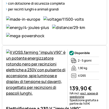
con dotazione di sicurezza completa
per recinti lunghi e animali grandi
Disponibile
2 - 5 giorni
1,90 kg
41265
139
,
90
€
Informazioni fiscali:
IVA incl.
escl. spese di
spedizione
Spedizione gratuita a
partire da 149 €
Elettrificatore a 230 V "impuls V90"