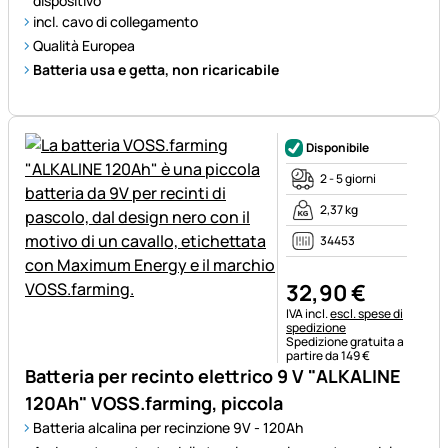
dispositivo
incl. cavo di collegamento
Qualità Europea
Batteria usa e getta, non ricaricabile
Disponibile
2 - 5 giorni
2,37 kg
34453
32
,
90
€
Informazioni fiscali:
IVA incl.
escl. spese di
spedizione
Spedizione gratuita a
partire da 149 €
Batteria per recinto elettrico 9 V "ALKALINE
120Ah" VOSS.farming, piccola
Batteria alcalina per recinzione 9V - 120Ah