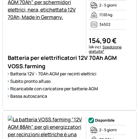
2 - 5 giorni
17,65 kg
34502
154
,
90
€
Informazioni fiscali:
IVA incl.
Spedizione
gratuita*
Batteria per elettrificatori 12V 70Ah AGM
VOSS.farming
Batteria 12V - 70Ah AGM per recinti elettrici
Subito pronto all'uso
Ricaricabile con caricatore per batterie AGM
Bassa autoscarica
Disponibile
2 - 5 giorni