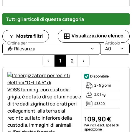
Tutti gli articoli di questa categoria
Visualizzazione elenco
Mostra filtri
Ordina per
Articolo
Rilevanza
40
1
2
Disponibile
2 - 5 giorni
2,01 kg
43820
109
,
90
€
Informazioni fiscali:
IVA incl.
escl. spese di
spedizione