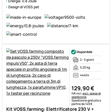
Energia: 0,8 Joule
Design di VOSS.pet
Disponibile
2 - 5 giorni
5,20 kg
44404
129
,
90
€
Informazioni fiscali:
IVA incl.
escl. spese di
spedizione
Spedizione gratuita a
partire da 149 €
Kit VOSS.farming: Elettrificatore 230 V +