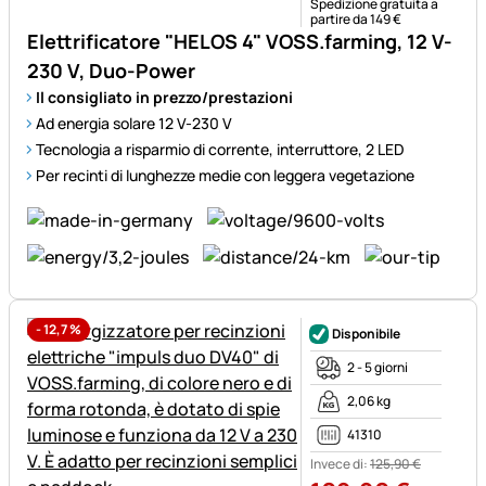
Spedizione gratuita a
partire da 149 €
Elettrificatore "HELOS 4" VOSS.farming, 12 V-
230 V, Duo-Power
Il consigliato in prezzo/prestazioni
Ad energia solare 12 V-230 V
Tecnologia a risparmio di corrente, interruttore, 2 LED
Per recinti di lunghezze medie con leggera vegetazione
-
12,7
%
Disponibile
2 - 5 giorni
2,06 kg
41310
Invece di:
125
,
90
€