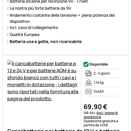
Batteria alcalina per recinzione 9V - 175Ah
La nostra più forte batteria da 9V
Andamento costante della tensione = piena potenza del
dispositivo
incl. cavo di collegamento
Qualità Europea
Batteria usa e getta, non ricaricabile
Disponibile
2 - 5 giorni
1,14 kg
34463
69
,
90
€
Informazioni fiscali:
IVA incl.
escl. spese di
spedizione
Spedizione gratuita a
partire da 149 €