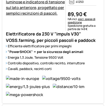
41250
89
,
90
€
Informazioni fiscali:
IVA incl.
escl. spese di
spedizione
Spedizione gratuita a
partire da 149 €
Elettrificatore da 230 V "impuls V30"
VOSS.farming, per piccoli pascoli e paddock
Efficiente elettrificatore per primi impieghi
"PowerSHOCK" = per la sicurezza degli animali
Energia 1,3 Joule, Tensione 9500 Volt
Controllo dispositivo, controllo recinto, interruttore
Cavalli, paddock, recinti corti