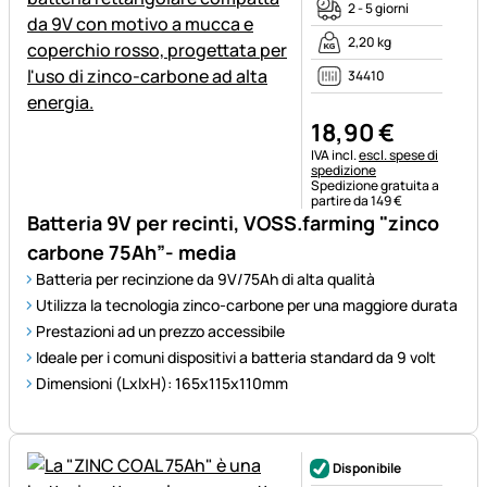
2 - 5 giorni
2,20 kg
34410
18
,
90
€
Informazioni fiscali:
IVA incl.
escl. spese di
spedizione
Spedizione gratuita a
partire da 149 €
Batteria 9V per recinti, VOSS.farming "zinco
carbone 75Ah”- media
Batteria per recinzione da 9V/75Ah di alta qualità
Utilizza la tecnologia zinco-carbone per una maggiore durata
Prestazioni ad un prezzo accessibile
Ideale per i comuni dispositivi a batteria standard da 9 volt
Dimensioni (LxlxH): 165x115x110mm
Disponibile