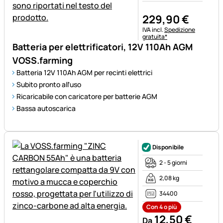
229
,
90
€
Informazioni fiscali:
IVA incl.
Spedizione
gratuita*
Batteria per elettrificatori, 12V 110Ah AGM
VOSS.farming
Batteria 12V 110Ah AGM per recinti elettrici
Subito pronto all'uso
Ricaricabile con caricatore per batterie AGM
Bassa autoscarica
Disponibile
2 - 5 giorni
2,08 kg
34400
Con 4 o più
12
,
50
€
Da