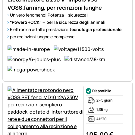
VOSS.farming, per recinzioni lunghe
Un vero fenomeno! Potenza + sicurezza!
“PowerSHOCK” = per la sicurezza degli animali
Elettronica ad alte prestazioni,
tecnologia professionale
per recinzioni lunghe e complesse
Disponibile
2 - 5 giorni
1,35 kg
41230
105
,
00
€