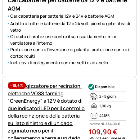
Caricabatterie per batterie da 12 V e batterie
AGM
Caricabatterie per batterie 12V e 24V e batterie AGM
Adatto a tutte le batterie da 12 e 24 volt, piombo gel e fibra di
vetro
Circuito di protezione contro il surriscaldamento, mini
ventilatore all'interno
Protezione contro l'inversione di polarità; protezione contro i
cortocircuiti
Incl. cavi di collegamento con morsetti e ad anello
-
18,5
%
Disponibile
2 - 5 giorni
1,96 kg
44186
Invece di:
134
,
90
€
109
,
90
€
Informazioni fiscali:
IVA incl.
escl. spese di