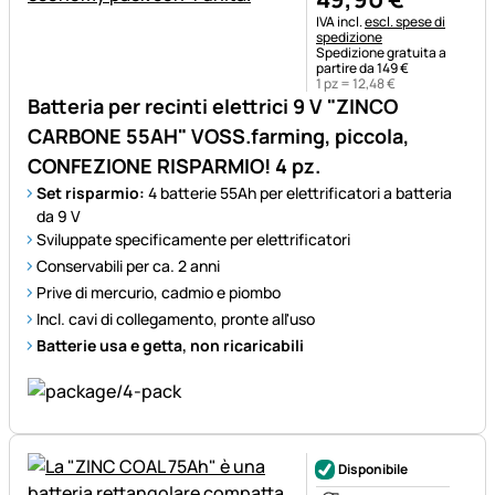
Informazioni fiscali:
IVA incl.
escl. spese di
spedizione
Spedizione gratuita a
partire da 149 €
1 pz =
12
,
48
€
Batteria per recinti elettrici 9 V "ZINCO
CARBONE 55AH" VOSS.farming, piccola,
CONFEZIONE RISPARMIO! 4 pz.
Set risparmio:
4 batterie 55Ah per elettrificatori a batteria
da 9 V
Sviluppate specificamente per elettrificatori
Conservabili per ca. 2 anni
Prive di mercurio, cadmio e piombo
Incl. cavi di collegamento, pronte all'uso
Batterie usa e getta, non ricaricabili
Disponibile