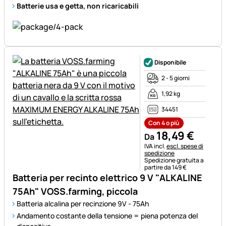
Batterie usa e getta, non ricaricabili
Disponibile
2 - 5 giorni
1,92 kg
34451
Con 4 o più
18
,
49
€
Da
Informazioni fiscali:
IVA incl.
escl. spese di
spedizione
Spedizione gratuita a
partire da 149 €
Batteria per recinto elettrico 9 V "ALKALINE
75Ah" VOSS.farming, piccola
Batteria alcalina per recinzione 9V - 75Ah
Andamento costante della tensione = piena potenza del