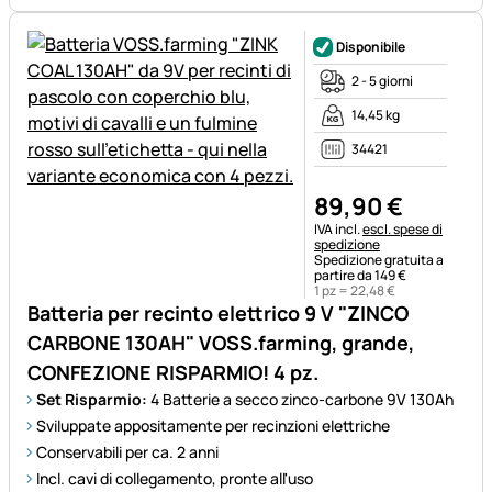
Disponibile
2 - 5 giorni
14,45 kg
34421
89
,
90
€
Informazioni fiscali:
IVA incl.
escl. spese di
spedizione
Spedizione gratuita a
partire da 149 €
1 pz =
22
,
48
€
Batteria per recinto elettrico 9 V "ZINCO
CARBONE 130AH" VOSS.farming, grande,
CONFEZIONE RISPARMIO! 4 pz.
Set Risparmio:
4 Batterie a secco zinco-carbone 9V 130Ah
Sviluppate appositamente per recinzioni elettriche
Conservabili per ca. 2 anni
Incl. cavi di collegamento, pronte all'uso