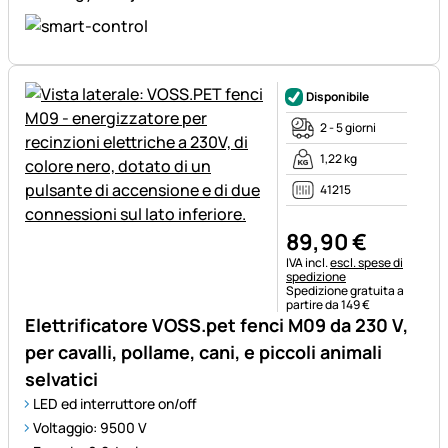
Disponibile
2 - 5 giorni
1,22 kg
41215
89
,
90
€
Informazioni fiscali:
IVA incl.
escl. spese di
spedizione
Spedizione gratuita a
partire da 149 €
Elettrificatore VOSS.pet fenci M09 da 230 V,
per cavalli, pollame, cani, e piccoli animali
selvatici
LED ed interruttore on/off
Voltaggio: 9500 V