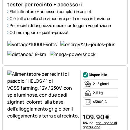
tester per recinto + accessori
Elettrificatore + accessori completi in un set
C'è tutto quello che vi occorre per la messa in funzione
Per recinti di lunghezze medie con leggera vegetazione
Ottimo rapporto qualità-prezzo!
Disponibile
2 - 5 giorni
2,11 kg
43800.A
109
,
90
€
Informazioni fiscali:
IVA incl.
escl. spese di
spedizione