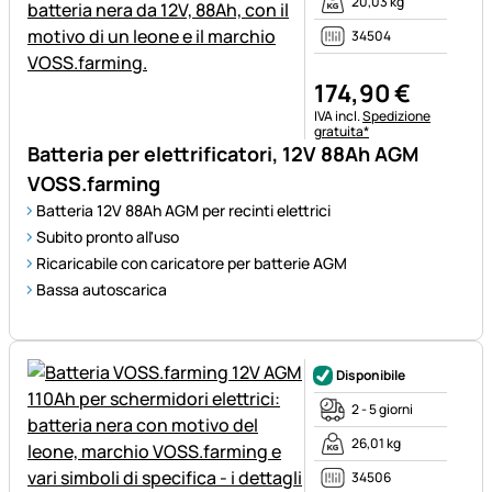
20,03 kg
34504
174
,
90
€
Informazioni fiscali:
IVA incl.
Spedizione
gratuita*
Batteria per elettrificatori, 12V 88Ah AGM
VOSS.farming
Batteria 12V 88Ah AGM per recinti elettrici
Subito pronto all'uso
Ricaricabile con caricatore per batterie AGM
Bassa autoscarica
Disponibile
2 - 5 giorni
26,01 kg
34506