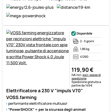
Disponibile
2 - 5 giorni
1,86 kg
41260
119
,
90
€
Informazioni fiscali:
IVA incl.
escl. spese di
spedizione
Spedizione gratuita a
partire da 149 €
Elettrificatore a 230 V "impuls V70"
VOSS.farming
performante elettrificatore multiuso!
“PowerSHOCK” = per la sicureza degli animali