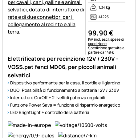
1,34 kg
41225
99
,
90
€
Informazioni fiscali:
IVA incl.
escl. spese di
spedizione
Spedizione gratuita a
partire da 149 €
Elettrificatore per recinzione 12V / 230V -
VOSS.pet fenci MD06, per piccoli animali
selvatici
Dispositivo performante per la casa, il cortile e il giardino
DUO! Possibilità di funzionamento a batteria 12V / 230V
Interruttore On/Off + 2 livelli di potenza regolabili
Funzione Power Save = funzione di risparmio energetico
LED BrightLight + controllo della batteria