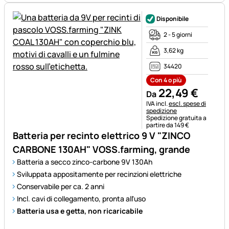
Disponibile
2 - 5 giorni
3,62 kg
34420
Con 4 o più
22
,
49
€
Da
Informazioni fiscali:
IVA incl.
escl. spese di
spedizione
Spedizione gratuita a
partire da 149 €
Batteria per recinto elettrico 9 V "ZINCO
CARBONE 130AH" VOSS.farming, grande
Batteria a secco zinco-carbone 9V 130Ah
Sviluppata appositamente per recinzioni elettriche
Conservabile per ca. 2 anni
Incl. cavi di collegamento, pronta all'uso
Batteria usa e getta, non ricaricabile