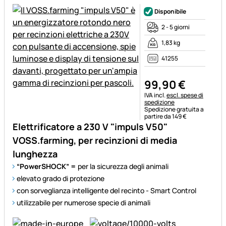
Disponibile
2 - 5 giorni
1,83 kg
41255
99
,
90
€
Informazioni fiscali:
IVA incl.
escl. spese di
spedizione
Spedizione gratuita a
partire da 149 €
Elettrificatore a 230 V "impuls V50"
VOSS.farming, per recinzioni di media
lunghezza
“PowerSHOCK” =
per la sicurezza degli animali
elevato grado di protezione
con sorveglianza intelligente del recinto - Smart Control
utilizzabile per numerose specie di animali