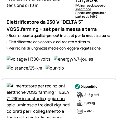
131
,
90
€
Informazioni fiscali:
IVA incl.
escl. spese di
spedizione
Spedizione gratuita a
partire da 149 €
Elettrificatore da 230 V "DELTA 5"
VOSS.farming + set per la messa a terra
Buon rapporto qualità-prezzo!
incl. set per la messa a terra
Elettrificatore con controllo del recinto e di terra
Per recinti di lunghezze medie con leggera vegetazione
Disponibile
2 - 5 giorni
2,09 kg
43825