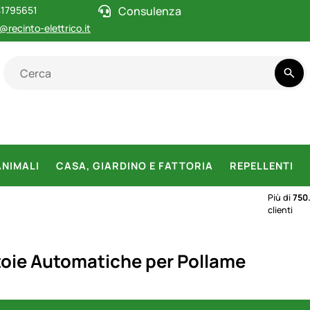
1795651
Consulenza
@recinto-elettrico.it
ANIMALI
CASA, GIARDINO E FATTORIA
REPELLENTI
Più di
750
clienti
oie Automatiche per Pollame