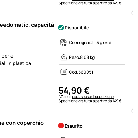
Spedizione gratuita a partire da 149 €
Feedomatic, capacità
Disponibile
Consegna:
2 - 5 giorni
mperie
Peso:
8,08 kg
li in plastica
Cod.
560051
54
,
90
€
Informazioni fiscali:
IVA incl.
escl. spese di spedizione
Spedizione gratuita a partire da 149 €
me con coperchio
Esaurito