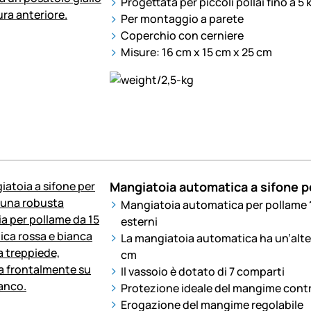
Progettata per piccoli pollai fino a 5 
Per montaggio a parete
Coperchio con cerniere
Misure: 16 cm x 15 cm x 25 cm
Mangiatoia automatica a sifone pe
Mangiatoia automatica per pollame
esterni
La mangiatoia automatica ha un’altez
cm
Il vassoio è dotato di 7 comparti
Protezione ideale del mangime contr
Erogazione del mangime regolabile