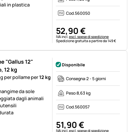
li in plastica
Cod.
560050
52
,
90
€
Informazioni fiscali:
IVA incl.
escl. spese di spedizione
Spedizione gratuita a partire da 149 €
e "Gallus 12"
Disponibile
, 12 kg
g per pollame per
12 kg
Consegna:
2 - 5 giorni
 mangime da sole
Peso:
8,63 kg
ggiata dagli animali
utensili
Cod.
560057
 durata
51
,
90
€
Informazioni fiscali:
IVA incl.
escl. spese di spedizione