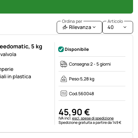
Ordina per
Articolo
Rilevanza
40
Feedomatic, 5 kg
Disponibile
 valvola
Consegna:
2 - 5 giorni
mperie
li in plastica
Peso:
5,28 kg
Cod.
560048
45
,
90
€
Informazioni fiscali:
IVA incl.
escl. spese di spedizione
Spedizione gratuita a partire da 149 €