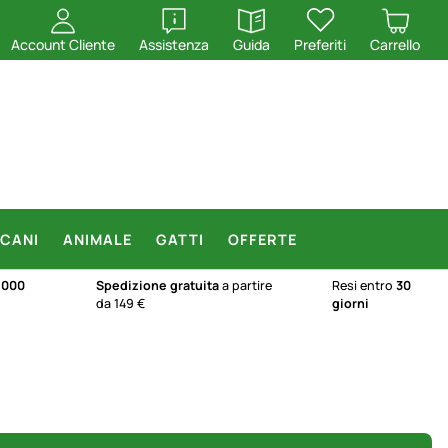
apri
apri
Account Cliente
Assistenza
Guida
Preferiti
Carrello
CANI
ANIMALE
GATTI
OFFERTE
.000
Spedizione gratuita
a partire
Resi entro
30
da 149 €
giorni