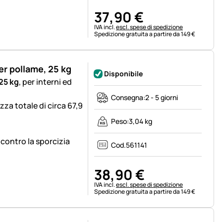
37
,
90
€
Informazioni fiscali:
IVA incl.
escl. spese di spedizione
Spedizione gratuita a partire da 149 €
er pollame, 25 kg
Disponibile
25 kg
, per interni ed
Consegna:
2 - 5 giorni
za totale di circa 67,9
Peso:
3,04 kg
contro la sporcizia
Cod.
561141
38
,
90
€
Informazioni fiscali:
IVA incl.
escl. spese di spedizione
Spedizione gratuita a partire da 149 €