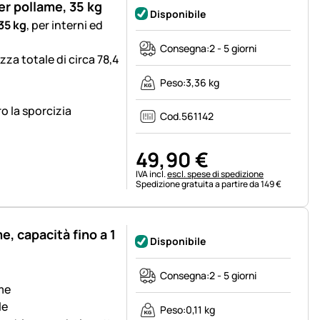
er pollame, 35 kg
Disponibile
35 kg
, per interni ed
Consegna:
2 - 5 giorni
za totale di circa 78,4
Peso:
3,36 kg
o la sporcizia
Cod.
561142
49
,
90
€
Informazioni fiscali:
IVA incl.
escl. spese di spedizione
Spedizione gratuita a partire da 149 €
, capacità fino a 1
Disponibile
Consegna:
2 - 5 giorni
me
le
Peso:
0,11 kg