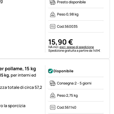
kg
Presto disponibile
Peso:
0,98 kg
Cod.
560035
15
,
90
€
Informazioni fiscali:
IVA incl.
escl. spese di spedizione
Spedizione gratuita a partire da 149 €
r pollame, 15 kg
Disponibile
15 kg
, per interni ed
Consegna:
2 - 5 giorni
za totale di circa 57,2
Peso:
2,75 kg
o la sporcizia
Cod.
561140