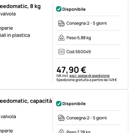
Feedomatic, 8 kg
Disponibile
 valvola
Consegna:
2 - 5 giorni
mperie
li in plastica
Peso:
5,88 kg
Cod.
560049
47
,
90
€
Informazioni fiscali:
IVA incl.
escl. spese di spedizione
Spedizione gratuita a partire da 149 €
Feedomatic, capacità
Disponibile
 valvola
Consegna:
2 - 5 giorni
mperie
Peso:
7,28 kg