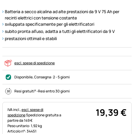
Batteria a secco alcalina ad alte prestazioni da 9 V 75 Ah per
recinti elettrici con tensione costante
sviluppata specificamente per gli elettrificatori
subito pronta all’uso, adatta a tutti gli elettrificatori da 9 V
prestazioni ottimali e stabili
escl. spese di spedizione
Disponibile
, Consegna:
2 - 5 giorni
4
Resi gratuiti
-
Resi entro 30 giorni
19
,
39
€
Informazioni fiscali:
IVA incl.,
escl. spese di
spedizione
Spedizione gratuita a
partire da 149 €
Peso unitario: 1,92 kg
Articolo n°: 34451