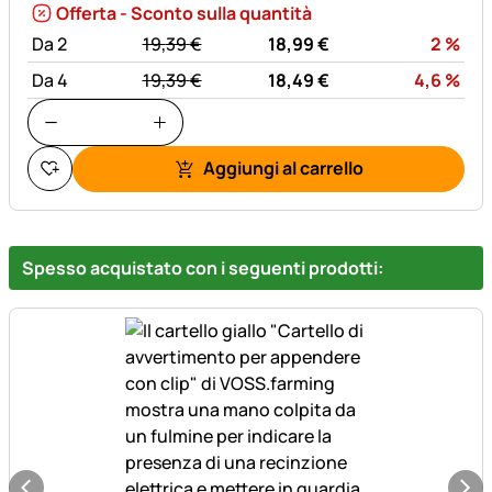
Offerta - Sconto sulla quantità
statt:
Sco
Da 2
19,
39
€
18,
99
€
2
%
statt:
Sco
Da 4
19,
39
€
18,
49
€
4,6
%
Aggiungi al carrello
Spesso acquistato con i seguenti prodotti: