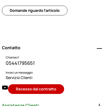
Domande riguardo l'articolo
Piè di pagina
Contatto
Chiamaci!
05441795651
Inviaci un messaggio
Servizio Clienti
Recesso dal contratto
Assistenza Clienti