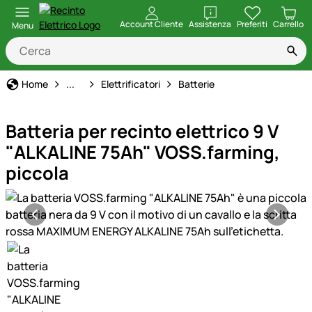
apri
Account Cliente
Assistenza
Preferiti
Carrello
Menu
Recinto Elettrico
Home
...
Elettrificatori
Batterie
Batteria per recinto elettrico 9 V
"ALKALINE 75Ah" VOSS.farming,
piccola
Galleria prodotti