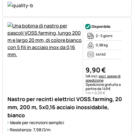
Disponibile
2 - 5 giorni
0,98 kg
44140
9
,
90
€
Informazioni fiscali:
IVA incl.
escl. spese di
spedizione
Spedizione gratuita a
partire da 149 €
1 m =
0
,
05
€
Nastro per recinti elettrici VOSS.farming, 20
mm, 200 m, 5x0,16 acciaio inossidabile,
bianco
Ideale per recinzioni semplici
Resistenza: 7,98 Ω/m