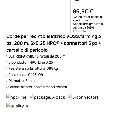
86
,
90
€
Informazioni fiscali:
IVA incl.
escl. spese di
spedizione
Spedizione gratuita a
partire da 149 €
1 m =
0
,
14
€
Corde per recinto elettrico VOSS.farming 3
pz, 200 m, 6x0,25 HPC® + connettori 5 pz +
cartello di pericolo
SET RISPARMIO: 3 rotoli da 200 m
6 conduttori HPC-Line 0,25
Resistenza alla rottura: 395 kg
Resistenza: 0,128 Ω/m
Diametro: 6 mm;
Colore: bianco, con filamenti colorati