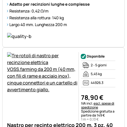
Adatto per recinzioni lunghe e complesse
Resistenza: 0,42 Ω/m
Resistenza alla rottura: 140 kg
Largo 40 mm. Lunghezza 200 m
Disponibile
2 - 5 giorni
5,45 kg
44926.3
78
,
90
€
Informazioni fiscali:
IVA incl.
escl. spese di
spedizione
Spedizione gratuita a
partire da 149 €
1 m =
0
,
13
€
Nastro per recinto elettrico 200 m, 3 pz, 40