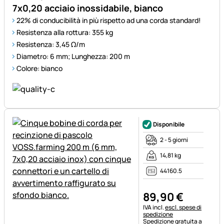
7x0,20 acciaio inossidabile, bianco
22% di conducibilità in più rispetto ad una corda standard!
Resistenza alla rottura: 355 kg
Resistenza: 3,45 Ω/m
Diametro: 6 mm; Lunghezza: 200 m
Colore: bianco
Disponibile
2 - 5 giorni
14,81 kg
44160.5
89
,
90
€
Informazioni fiscali:
IVA incl.
escl. spese di
spedizione
Spedizione gratuita a