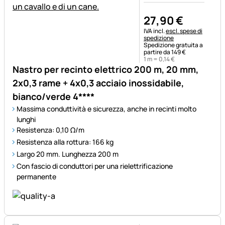
27
,
90
€
Informazioni fiscali:
IVA incl.
escl. spese di
spedizione
Spedizione gratuita a
partire da 149 €
1 m =
0
,
14
€
Nastro per recinto elettrico 200 m, 20 mm,
2x0,3 rame + 4x0,3 acciaio inossidabile,
bianco/verde 4****
Massima conduttività e sicurezza, anche in recinti molto
lunghi
Resistenza: 0,10 Ω/m
Resistenza alla rottura: 166 kg
Largo 20 mm. Lunghezza 200 m
Con fascio di conduttori per una rielettrificazione
permanente