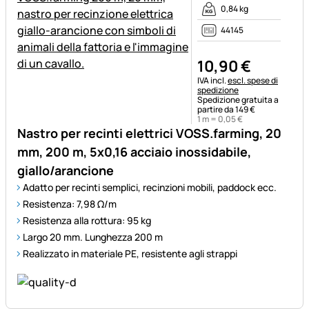
0,84 kg
44145
10
,
90
€
Informazioni fiscali:
IVA incl.
escl. spese di
spedizione
Spedizione gratuita a
partire da 149 €
1 m =
0
,
05
€
Nastro per recinti elettrici VOSS.farming, 20
mm, 200 m, 5x0,16 acciaio inossidabile,
giallo/arancione
Adatto per recinti semplici, recinzioni mobili, paddock ecc.
Resistenza: 7,98 Ω/m
Resistenza alla rottura: 95 kg
Largo 20 mm. Lunghezza 200 m
Realizzato in materiale PE, resistente agli strappi