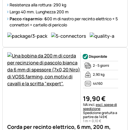
Resistenza alla rottura: 290 kg
Largo 40 mm. Lunghezza 200 m
Pacco risparmio: 6
00 m di nastro per recinto elettrico + 5
connettori + cartello di pericolo
Disponibile
2 - 5 giorni
2,90 kg
44160
19
,
90
€
Informazioni fiscali:
IVA incl.
escl. spese di
spedizione
Spedizione gratuita a
partire da 149 €
1 m =
0
,
10
€
Corda per recinto elettrico, 6 mm, 200 m,