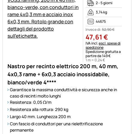
2 - 5 giorni
3,74 kg
44675
Invece di:
52
,
90
€
47
,
61
€
Informazioni fiscali:
IVA incl.
escl. spese di
spedizione
Spedizione gratuita a
partire da 149 €
1 m =
0
,
24
€
Nastro per recinto elettrico 200 m, 40 mm,
4x0,3 rame + 6x0,3 acciaio inossidabile,
bianco/verde 4****
Garantisce la massima conduttività e sicurezza anche in
caso di recinti molto lunghi
Resistenza: 0,05 Ω/m
Resistenza alla rottura: 290 kg
Largo 40 mm. Lunghezza 200 m
Con fascio di conduttori per una rielettrificazione
permanente