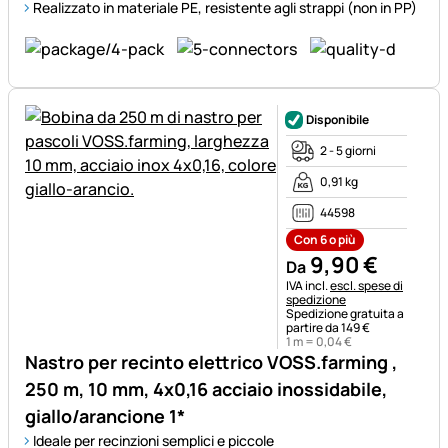
Realizzato in materiale PE, resistente agli strappi (non in PP)
Disponibile
2 - 5 giorni
0,91 kg
44598
Con 6 o più
9
,
90
€
Da
Informazioni fiscali:
IVA incl.
escl. spese di
spedizione
Spedizione gratuita a
partire da 149 €
1 m =
0
,
04
€
Nastro per recinto elettrico VOSS.farming ,
250 m, 10 mm, 4x0,16 acciaio inossidabile,
giallo/arancione 1*
Ideale per recinzioni semplici e piccole