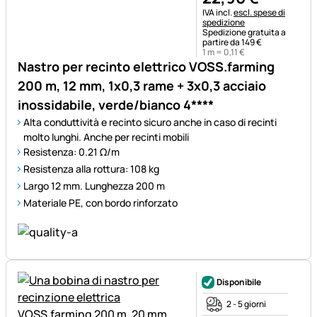
Informazioni fiscali:
IVA incl.
escl. spese di
spedizione
Spedizione gratuita a
partire da 149 €
1 m =
0
,
11
€
Nastro per recinto elettrico VOSS.farming
200 m, 12 mm, 1x0,3 rame + 3x0,3 acciaio
inossidabile, verde/bianco 4****
Alta conduttività e recinto sicuro anche in caso di recinti
molto lunghi. Anche per recinti mobili
Resistenza: 0.21 Ω/m
Resistenza alla rottura: 108 kg
Largo 12 mm. Lunghezza 200 m
Materiale PE, con bordo rinforzato
Disponibile
2 - 5 giorni