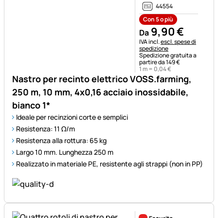
44554
Con 5 o più
9
,
90
€
Da
Informazioni fiscali:
IVA incl.
escl. spese di
spedizione
Spedizione gratuita a
partire da 149 €
1 m =
0
,
04
€
Nastro per recinto elettrico VOSS.farming,
250 m, 10 mm, 4x0,16 acciaio inossidabile,
bianco 1*
Ideale per recinzioni corte e semplici
Resistenza: 11 Ω/m
Resistenza alla rottura: 65 kg
Largo 10 mm. Lunghezza 250 m
Realizzato in materiale PE, resistente agli strappi (non in PP)