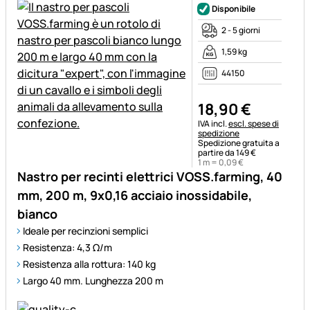
Disponibile
2 - 5 giorni
1,59 kg
44150
18
,
90
€
Informazioni fiscali:
IVA incl.
escl. spese di
spedizione
Spedizione gratuita a
partire da 149 €
1 m =
0
,
09
€
Nastro per recinti elettrici VOSS.farming, 40
mm, 200 m, 9x0,16 acciaio inossidabile,
bianco
Ideale per recinzioni semplici
Resistenza: 4,3 Ω/m
Resistenza alla rottura: 140 kg
Largo 40 mm. Lunghezza 200 m