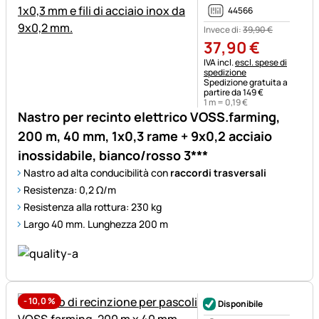
44566
Invece di:
39
,
90
€
37
,
90
€
Informazioni fiscali:
IVA incl.
escl. spese di
spedizione
Spedizione gratuita a
partire da 149 €
1 m =
0
,
19
€
Nastro per recinto elettrico VOSS.farming,
200 m, 40 mm, 1x0,3 rame + 9x0,2 acciaio
inossidabile, bianco/rosso 3***
Nastro ad alta conducibilità con
raccordi trasversali
Resistenza: 0,2 Ω/m
Resistenza alla rottura: 230 kg
Largo 40 mm. Lunghezza 200 m
-
10,0
%
Disponibile