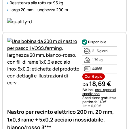
Resistenza alla rottura: 95 kg
Largo 20 mm. Lunghezza 200 m
Disponibile
2 - 5 giorni
1,79 kg
44565
Con 6 o più
18
,
69
€
Da
Informazioni fiscali:
IVA incl.
escl. spese di
spedizione
Spedizione gratuita a
partire da 149 €
1 m =
0
,
09
€
Nastro per recinto elettrico 200 m, 20 mm,
1x0,3 rame + 5x0,2 acciaio inossidabile,
bianco/rosso 3***