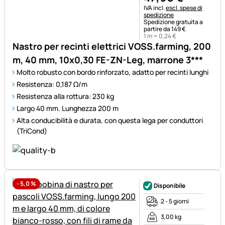
Informazioni fiscali:
IVA incl.
escl. spese di
spedizione
Spedizione gratuita a
partire da 149 €
1 m =
0
,
24
€
Nastro per recinti elettrici VOSS.farming, 200
m, 40 mm, 10x0,30 FE-ZN-Leg, marrone 3***
Molto robusto con bordo rinforzato, adatto per recinti lunghi
Resistenza: 0,187 Ω/m
Resistenza alla rottura: 230 kg
Largo 40 mm. Lunghezza 200 m
Alta conducibilità e durata, con questa lega per conduttori
(TriCond)
-
5,0
%
Disponibile
2 - 5 giorni
3,00 kg