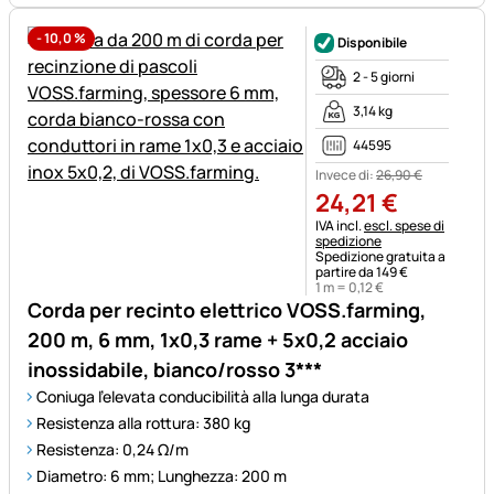
-
10,0
%
Disponibile
2 - 5 giorni
3,14 kg
44595
Invece di:
26
,
90
€
24
,
21
€
Informazioni fiscali:
IVA incl.
escl. spese di
spedizione
Spedizione gratuita a
partire da 149 €
1 m =
0
,
12
€
Corda per recinto elettrico VOSS.farming,
200 m, 6 mm, 1x0,3 rame + 5x0,2 acciaio
inossidabile, bianco/rosso 3***
Coniuga l'elevata conducibilità alla lunga durata
Resistenza alla rottura: 380 kg
Resistenza: 0,24 Ω/m
Diametro: 6 mm; Lunghezza: 200 m