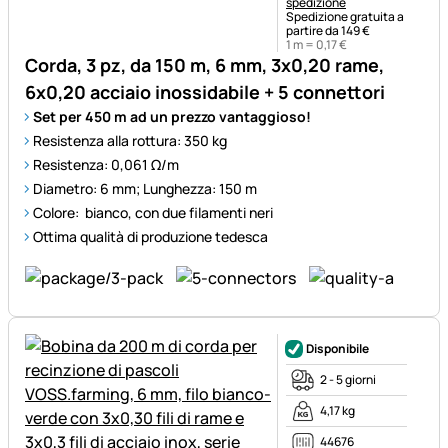
spedizione
Spedizione gratuita a
partire da 149 €
1 m =
0
,
17
€
Corda, 3 pz, da 150 m, 6 mm, 3x0,20 rame,
6x0,20 acciaio inossidabile + 5 connettori
Set per 450 m ad un prezzo vantaggioso!
Resistenza alla rottura: 350 kg
Resistenza: 0,061 Ω/m
Diametro: 6 mm; Lunghezza: 150 m
Colore: bianco, con due filamenti neri
Ottima qualità di produzione tedesca
Disponibile
2 - 5 giorni
4,17 kg
44676