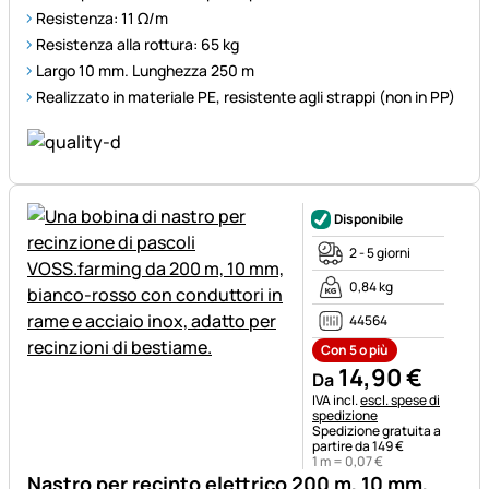
Resistenza: 11 Ω/m
Resistenza alla rottura: 65 kg
Largo 10 mm. Lunghezza 250 m
Realizzato in materiale PE, resistente agli strappi (non in PP)
Disponibile
2 - 5 giorni
0,84 kg
44564
Con 5 o più
14
,
90
€
Da
Informazioni fiscali:
IVA incl.
escl. spese di
spedizione
Spedizione gratuita a
partire da 149 €
1 m =
0
,
07
€
Nastro per recinto elettrico 200 m, 10 mm,