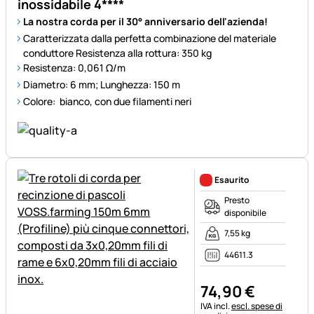
inossidabile 4****
La nostra corda per il 30° anniversario dell'azienda!
Caratterizzata dalla perfetta combinazione del materiale
conduttore Resistenza alla rottura: 350 kg
Resistenza: 0,061 Ω/m
Diametro: 6 mm; Lunghezza: 150 m
Colore: bianco, con due filamenti neri
Esaurito
Presto
disponibile
7,55 kg
44611.3
74
,
90
€
Informazioni fiscali:
IVA incl.
escl. spese di