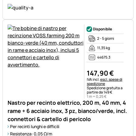
Disponibile
2 - 5 giorni
11,35 kg
44675.3
147
,
90
€
Informazioni fiscali:
IVA incl.
escl. spese di
spedizione
Spedizione gratuita a
partire da 149 €
1 m =
0
,
25
€
Nastro per recinto elettrico, 200 m, 40 mm, 4
rame + 6 acciaio inox, 3 pz, bianco/verde, incl.
connettori & cartello di pericolo
Per recinti lunghi e difficili
Resistenza: 0,05 Ω/m