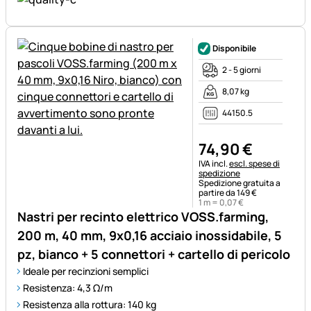
Disponibile
2 - 5 giorni
8,07 kg
44150.5
74
,
90
€
Informazioni fiscali:
IVA incl.
escl. spese di
spedizione
Spedizione gratuita a
partire da 149 €
1 m =
0
,
07
€
Nastri per recinto elettrico VOSS.farming,
200 m, 40 mm, 9x0,16 acciaio inossidabile, 5
pz, bianco + 5 connettori + cartello di pericolo
Ideale per recinzioni semplici
Resistenza: 4,3 Ω/m
Resistenza alla rottura: 140 kg