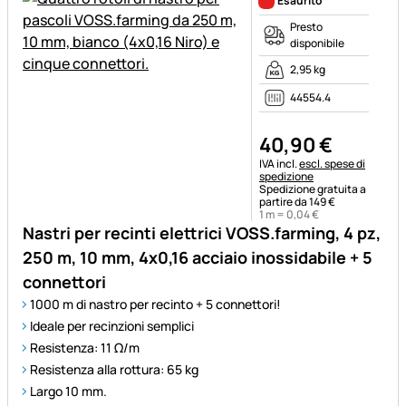
Esaurito
Presto
disponibile
2,95 kg
44554.4
40
,
90
€
Informazioni fiscali:
IVA incl.
escl. spese di
spedizione
Spedizione gratuita a
partire da 149 €
1 m =
0
,
04
€
Nastri per recinti elettrici VOSS.farming, 4 pz,
250 m, 10 mm, 4x0,16 acciaio inossidabile + 5
connettori
1000 m di nastro per recinto + 5 connettori!
Ideale per recinzioni semplici
Resistenza: 11 Ω/m
Resistenza alla rottura: 65 kg
Largo 10 mm.