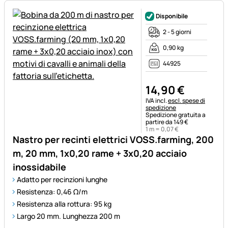
Disponibile
2 - 5 giorni
0,90 kg
44925
14
,
90
€
Informazioni fiscali:
IVA incl.
escl. spese di
spedizione
Spedizione gratuita a
partire da 149 €
1 m =
0
,
07
€
Nastro per recinti elettrici VOSS.farming, 200
m, 20 mm, 1x0,20 rame + 3x0,20 acciaio
inossidabile
Adatto per recinzioni lunghe
Resistenza: 0,46 Ω/m
Resistenza alla rottura: 95 kg
Largo 20 mm. Lunghezza 200 m