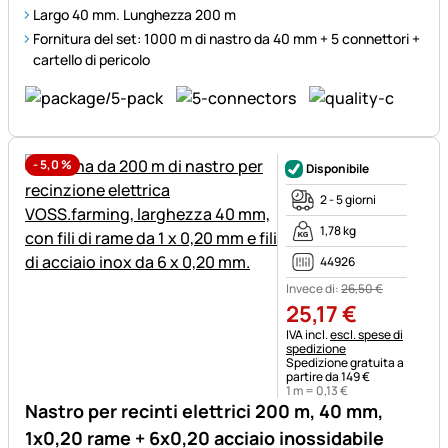
Largo 40 mm. Lunghezza 200 m
Fornitura del set: 1000 m di nastro da 40 mm + 5 connettori +
cartello di pericolo
-
5,0
%
Disponibile
2 - 5 giorni
1,78 kg
44926
Invece di:
26
,
50
€
25
,
17
€
Informazioni fiscali:
IVA incl.
escl. spese di
spedizione
Spedizione gratuita a
partire da 149 €
1 m =
0
,
13
€
Nastro per recinti elettrici 200 m, 40 mm,
1x0,20 rame + 6x0,20 acciaio inossidabile