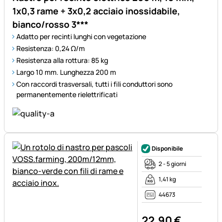
1x0,3 rame + 3x0,2 acciaio inossidabile,
bianco/rosso 3***
Adatto per recinti lunghi con vegetazione
Resistenza: 0,24 Ω/m
Resistenza alla rottura: 85 kg
Largo 10 mm. Lunghezza 200 m
Con raccordi trasversali, tutti i fili conduttori sono
permanentemente rielettrificati
Disponibile
2 - 5 giorni
1,41 kg
44673
22
,
90
€