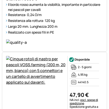
Il bordo rosso aumenta la visibilità, importante in particolare
nei pascoli per cavalli
Resistenza: 0,24 Ω/m
Resistenza alla rottura: 120 kg
Largo 20 mm. Lunghezza 200 m
Realizzato con spessi fili in PE
Disponibile
2 - 5 giorni
4,95 kg
44140.5
47
,
90
€
Informazioni fiscali:
IVA incl.
escl. spese di
spedizione
Spedizione gratuita a