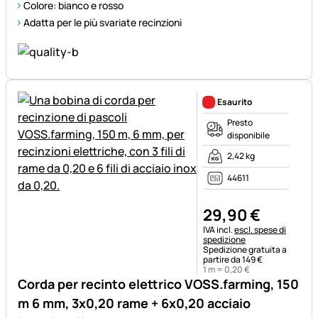
Colore: bianco e rosso
Adatta per le più svariate recinzioni
Esaurito
Presto
disponibile
2,42 kg
44611
29
,
90
€
Informazioni fiscali:
IVA incl.
escl. spese di
spedizione
Spedizione gratuita a
partire da 149 €
1 m =
0
,
20
€
Corda per recinto elettrico VOSS.farming, 150
m 6 mm, 3x0,20 rame + 6x0,20 acciaio