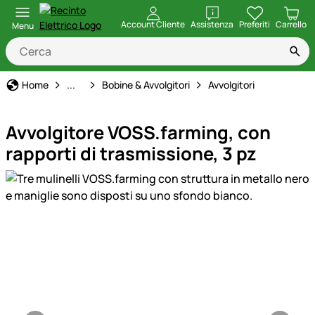
apri
Account Cliente
Assistenza
Preferiti
Carrello
Menu
Recinto Elettrico
Home
...
Bobine & Avvolgitori
Avvolgitori
Avvolgitore VOSS.farming, con
rapporti di trasmissione, 3 pz
Galleria prodotti