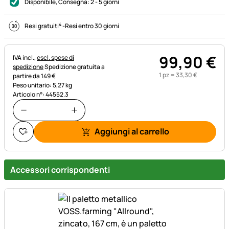
Disponibile
, Consegna:
2 - 5 giorni
4
Resi gratuiti
-
Resi entro 30 giorni
99
,
90
€
Informazioni fiscali:
IVA incl.,
escl. spese di
spedizione
Spedizione gratuita a
1 pz =
33
,
30
€
partire da 149 €
Peso unitario: 5,27 kg
Articolo n°: 44552.3
Aggiungi al carrello
Accessori corrispondenti