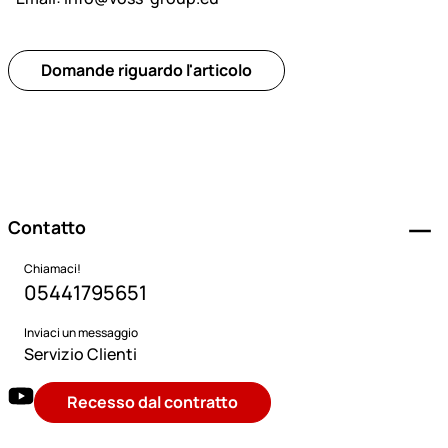
Domande riguardo l'articolo
Piè di pagina
Contatto
Chiamaci!
05441795651
Inviaci un messaggio
Servizio Clienti
Recesso dal contratto