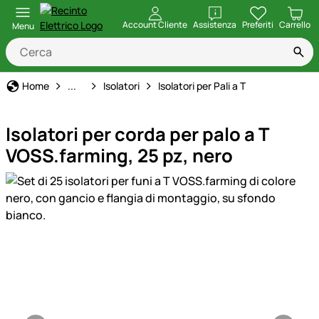
apri
Account Cliente
Assistenza
Preferiti
Carrello
Menu
Recinto Elettrico
Home
...
Isolatori
Isolatori per Pali a T
Isolatori per corda per palo a T
VOSS.farming, 25 pz, nero
Galleria prodotti