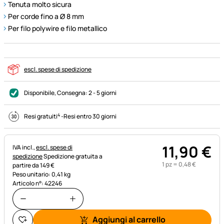
Tenuta molto sicura
Per corde fino a Ø 8 mm
Per filo polywire e filo metallico
escl. spese di spedizione
Disponibile
, Consegna:
2 - 5 giorni
4
Resi gratuiti
-
Resi entro 30 giorni
11
,
90
€
Informazioni fiscali:
IVA incl.,
escl. spese di
spedizione
Spedizione gratuita a
1 pz =
0
,
48
€
partire da 149 €
Peso unitario: 0,41 kg
Articolo n°: 42246
Aggiungi al carrello