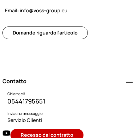
Email:
info@voss-group.eu
Domande riguardo l'articolo
Piè di pagina
Contatto
Chiamaci!
05441795651
Inviaci un messaggio
Servizio Clienti
Recesso dal contratto