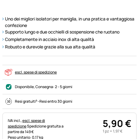
Uno dei migliori isolatori per maniglia, in una pratica e vantaggiosa
confezione
Supporto lungo e due occhielli di sospensione che ruotano
Completamente in acciaio inox di alta qualità
Robusto e durevole grazie alla sua alta qualità
escl. spese di spedizione
Disponibile
, Consegna:
2 - 5 giorni
4
Resi gratuiti
-
Resi entro 30 giorni
5
,
90
€
Informazioni fiscali:
IVA incl.,
escl. spese di
spedizione
Spedizione gratuita a
1 pz =
1
,
97
€
partire da 149 €
Peso unitario: 0,17 kg