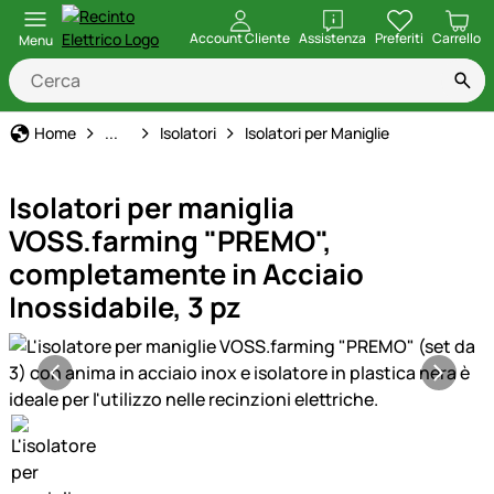
apri
Account Cliente
Assistenza
Preferiti
Carrello
Menu
Recinto Elettrico
Home
...
Isolatori
Isolatori per Maniglie
Isolatori per maniglia
VOSS.farming "PREMO",
completamente in Acciaio
Inossidabile, 3 pz
Galleria prodotti