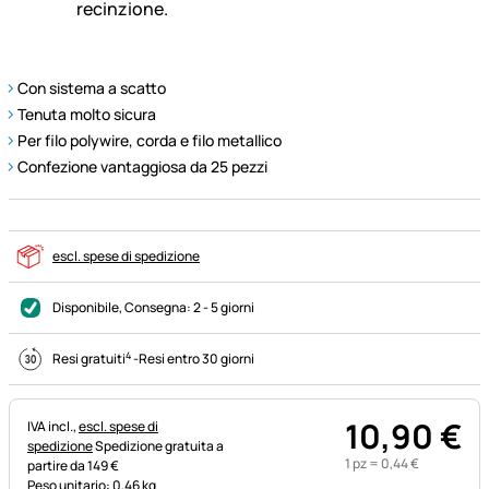
Con sistema a scatto
Tenuta molto sicura
Per filo polywire, corda e filo metallico
Confezione vantaggiosa da 25 pezzi
escl. spese di spedizione
Disponibile
, Consegna:
2 - 5 giorni
4
Resi gratuiti
-
Resi entro 30 giorni
10
,
90
€
Informazioni fiscali:
IVA incl.,
escl. spese di
spedizione
Spedizione gratuita a
1 pz =
0
,
44
€
partire da 149 €
Peso unitario: 0,46 kg