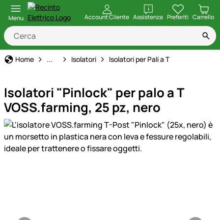
apri
Account Cliente
Assistenza
Preferiti
Carrello
Menu
Recinto Elettrico
Home
...
Isolatori
Isolatori per Pali a T
Isolatori "Pinlock" per palo a T
VOSS.farming, 25 pz, nero
Galleria prodotti