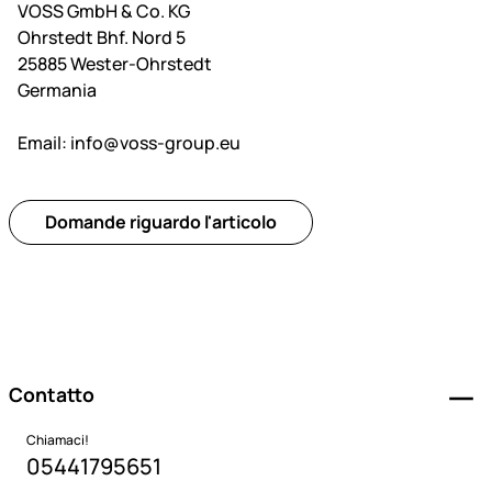
VOSS GmbH & Co. KG
Ohrstedt Bhf. Nord 5
25885 Wester-Ohrstedt
Germania
Email:
info@voss-group.eu
Domande riguardo l'articolo
Piè di pagina
Contatto
Chiamaci!
05441795651