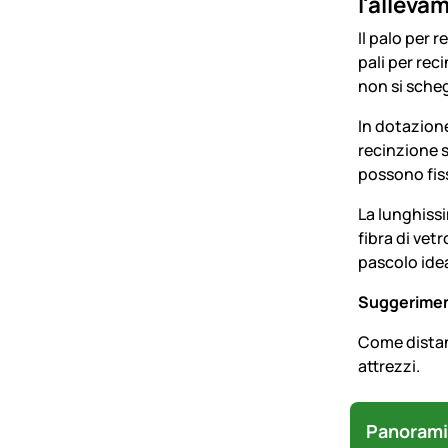
l'allevam
Il palo per 
pali per rec
non si scheg
In dotazione
recinzione s
possono fiss
La lunghissi
fibra di vet
pascolo idea
Suggeriment
Come distanz
attrezzi.
Panorami