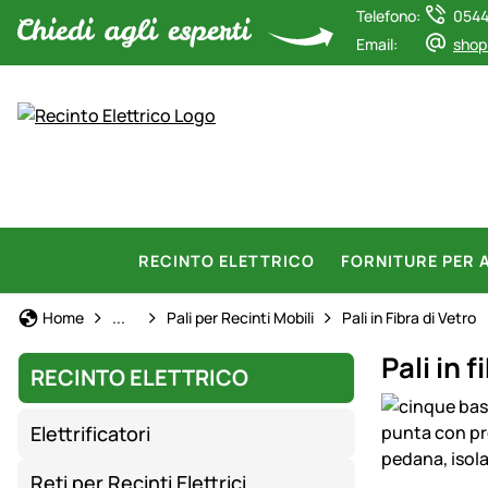
Telefono:
0544
Email:
shop
RECINTO ELETTRICO
FORNITURE PER 
Recinto Elettrico
Home
...
Pali per Recinti Mobili
Pali in Fibra di Vetro
Pali in 
RECINTO ELETTRICO
Galleria prod
Elettrificatori
Reti per Recinti Elettrici