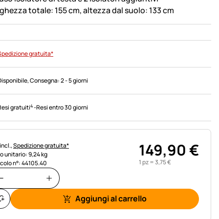
ghezza totale: 155 cm, altezza dal suolo: 133 cm
Spedizione gratuita*
Disponibile
, Consegna:
2 - 5 giorni
4
Resi gratuiti
-
Resi entro 30 giorni
149
,
90
€
rmazioni fiscali:
incl.,
Spedizione gratuita*
o unitario: 9,24 kg
1 pz =
3
,
75
€
icolo n°: 44105.40
Aggiungi al carrello