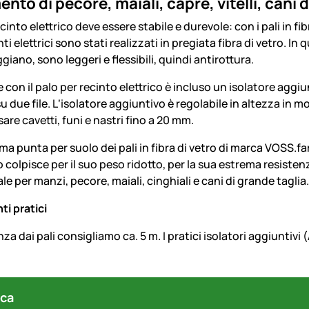
ento di pecore, maiali, capre, vitelli, cani 
recinto elettrico deve essere stabile e durevole: con i pali in 
inti elettrici sono stati realizzati in pregiata fibra di vetro.
giano, sono leggeri e flessibili, quindi antirottura.
 con il palo per recinto elettrico è incluso un isolatore aggiu
u due file. L‘isolatore aggiuntivo è regolabile in altezza in mo
are cavetti, funi e nastri fino a 20 mm.
ma punta per suolo dei pali in fibra di vetro di marca VOSS.fa
ro colpisce per il suo peso ridotto, per la sua estrema resistenz
le per manzi, pecore, maiali, cinghiali e cani di grande taglia.
i pratici
a dai pali consigliamo ca. 5 m. I pratici isolatori aggiuntivi
ca