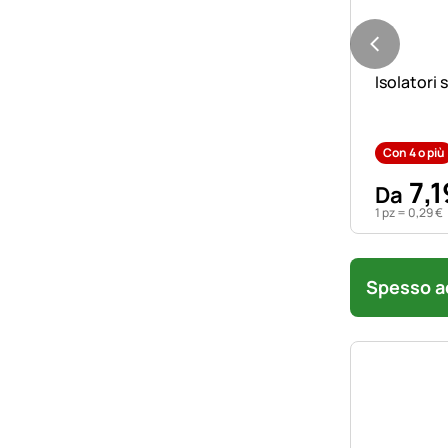
Isolatori 
Con 4 o più
7
,
1
Da
1 pz =
0
,
29
€
Spesso ac