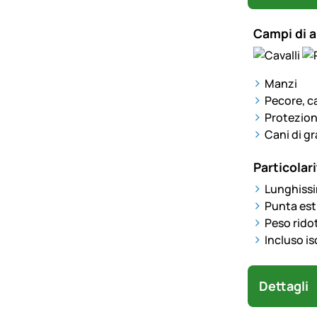
Campi di a
Manzi
Pecore, c
Protezion
Cani di gr
Particolari
Lunghissi
Punta est
Peso ridot
Incluso is
Dettagli