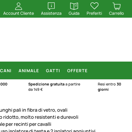
apri
apri
Account Cliente
Assistenza
Guida
Preferiti
Carrello
CANI
ANIMALE
GATTI
OFFERTE
.000
Spedizione gratuita
a partire
Resi entro
30
da 149 €
giorni
unghi pali in fibra di vetro, ovali
 ridotto, molto resistenti e durevoli
le per recinti per cavalli
uso isolatore di testa e 2 isolatori aggiuntivi