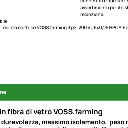
bile
 recinto elettrico VOSS.farming 3 pz, 200 m, 6x0,25 HPC® + co
one
 in fibra di vetro VOSS.farming
 durevolezza, massimo isolamento, peso m