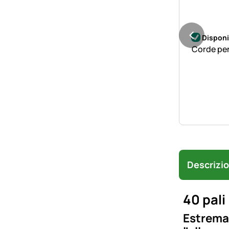
Disponi
Corde per
Descrizi
40 pali
Estrema