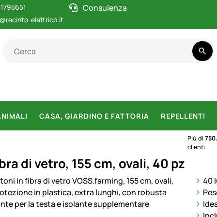
1795651
Consulenza
@recinto-elettrico.it
ANIMALI
CASA, GIARDINO E FATTORIA
REPELLENTI
Più di
750
clienti
fibra di vetro, 155 cm, ovali, 40 pz
otti
40 l
Peso
Idea
Incl