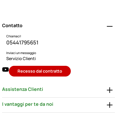
Piè di pagina
Contatto
Chiamaci!
05441795651
Inviaci un messaggio
Servizio Clienti
Recesso dal contratto
Assistenza Clienti
I vantaggi per te da noi