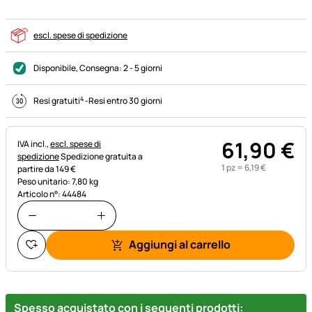
escl. spese di spedizione
Disponibile
, Consegna:
2 - 5 giorni
4
Resi gratuiti
-
Resi entro 30 giorni
61
,
90
€
Informazioni fiscali:
IVA incl.,
escl. spese di
spedizione
Spedizione gratuita a
1 pz =
6
,
19
€
partire da 149 €
Peso unitario: 7,80 kg
Articolo n°: 44484
Aggiungi al carrello
Spesso acquistato con i seguenti prodotti: