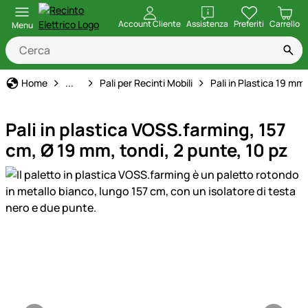
apri
Account Cliente
Assistenza
Preferiti
Carrello
Menu
Recinto Elettrico
Home
...
Pali per Recinti Mobili
Pali in Plastica 19 mm
Pali in plastica VOSS.farming, 157
cm, Ø 19 mm, tondi, 2 punte, 10 pz
Galleria prodotti