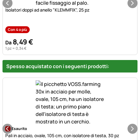
Isolatori doppi ad anello "KLEMMFIX", 25 pz
Con 4 o più
8
,
49
€
Da
1 pz =
0
,
34
€
Spesso acquistato con i seguenti prodotti:
Esaurito
Pali in acciaio, ovale, 105 cm, con isolatore di testa, 30 pz