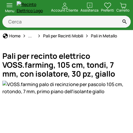
apri
Account Cliente
Assistenza
Preferiti
Carrello
Menu
Recinto Elettrico
Home
...
Pali per Recinti Mobili
Pali in Metallo
Pali per recinto elettrico
VOSS.farming, 105 cm, tondi, 7
mm, con isolatore, 30 pz, giallo
Galleria prodotti