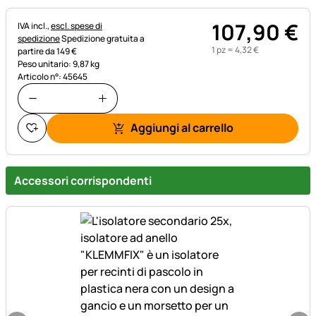
107
,
90
€
Informazioni fiscali:
IVA incl.,
escl. spese di
spedizione
Spedizione gratuita a
1 pz =
4
,
32
€
partire da 149 €
Peso unitario: 9,87 kg
Articolo n°: 45645
Aggiungi al carrello
Accessori corrispondenti