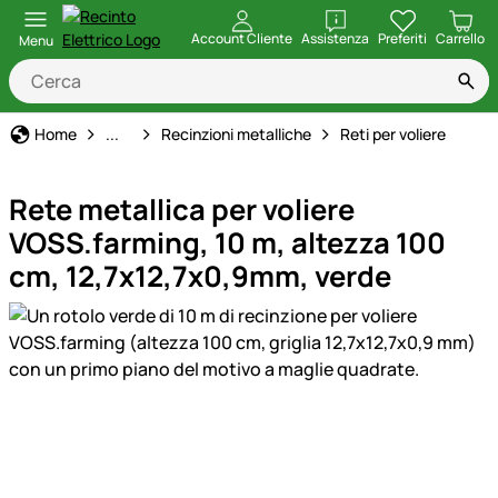
apri
Account Cliente
Assistenza
Preferiti
Carrello
Menu
Recinto Elettrico
Home
...
Recinzioni metalliche
Reti per voliere
Rete metallica per voliere
VOSS.farming, 10 m, altezza 100
cm, 12,7x12,7x0,9mm, verde
Galleria prodotti