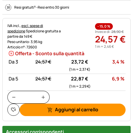
4
Resi gratuiti
-
Resi entro 30 giorni
Informazioni fiscali:
IVA incl.,
escl. spese di
-
15,0
%
spedizione
Spedizione gratuita a
Invece di:
28
,
90
€
24
,
57
€
partire da 149 €
Peso unitario: 3,95 kg
1 m =
2
,
46
€
Articolo n°: 72600
Offerta - Sconto sulla quantità
statt:
Sco
Da 3
24,
57
€
23,
72
€
3,4
%
(1 m =
2,
37
€
)
statt:
Sco
Da 5
24,
57
€
22,
87
€
6,9
%
(1 m =
2,
29
€
)
Aggiungi al carrello
Accessori corrispondenti