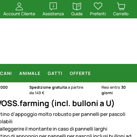
apri
apri
Account Cliente
Assistenza
Guida
Preferiti
Carrello
CANI
ANIMALE
GATTI
OFFERTE
.000
Spedizione gratuita
a partire
Resi entro
30
da 149 €
giorni
OSS.farming (incl. bulloni a U)
tino d’appoggio molto robusto per pannelli per pascoli
labili
alleggerire il montante in caso di pannelli larghi
tino di appoggio per pannelli per pascoli inclusi bulloni ad