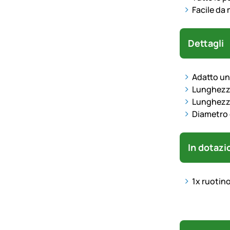
Facile da 
Dettagli
Adatto uni
Lunghezza 
Lunghezza 
Diametro 
In dotazi
1x ruotino