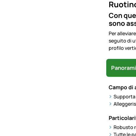
Ruotino
Con ques
sono ass
Per alleviar
seguito di u
profilo verti
Panorami
Campo di 
Supporta 
Alleggeris
Particolari
Robusto r
Tutte le p