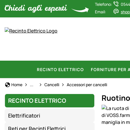
Telefono:
0544
Email:
shop
RECINTO ELETTRICO
FORNITURE PER 
Recinto Elettrico
Home
...
Cancelli
Accessori per cancelli
Ruotino 
RECINTO ELETTRICO
Galleria prod
Elettrificatori
Reti per Recinti Elettrici