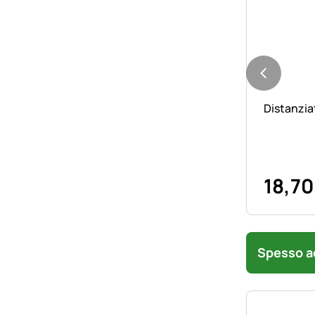
Distanzia
18
,
70
Spesso ac