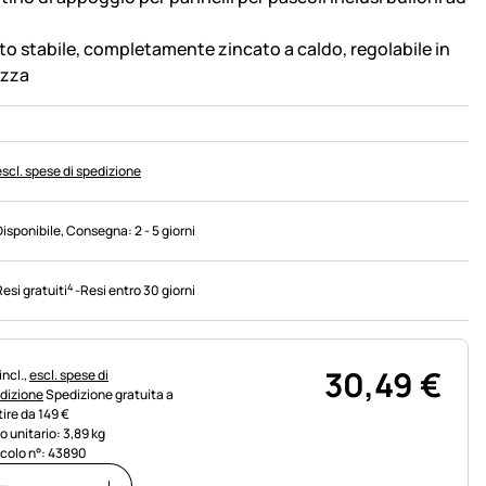
to stabile, completamente zincato a caldo, regolabile in
ezza
escl. spese di spedizione
Disponibile
, Consegna:
2 - 5 giorni
4
Resi gratuiti
-
Resi entro 30 giorni
30
,
49
€
rmazioni fiscali:
incl.,
escl. spese di
dizione
Spedizione gratuita a
tire da 149 €
o unitario: 3,89 kg
icolo n°: 43890