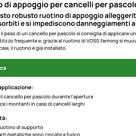
 di appoggio per cancelli per pascolo
to robusto ruotino di appoggio alleggerite i
orbiti e si impediscono danneggiamenti al 
e il peso di un cancello per pascolo si consiglia di applicare u
tilizzo frequente e, grazie al ruotino di VOSS.farming si muo
cale, il ruotino è già installato.
ca
applicazione:
il cancello per pascolo durante l'apertura
ce i montanti in caso di cancelli larghi
tà:
uotino di supporto
arti metalliche sono zincate a fuoco