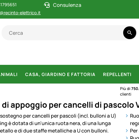
1795651
Consulenza
@recinto-elettrico.it
ANIMALI
CASA, GIARDINO E FATTORIA
REPELLENTI
Più di
750
clienti
di appoggio per cancelli di pascolo V
otti
Ruo
rego
Per 
Ruo