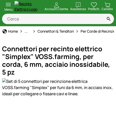
apri
Account Cliente
Assistenza
Preferiti
Carrello
Menu
Recinto Elettrico
Home
...
Connettori & Tenditori
Per Corde di Recinzi
Connettori per recinto elettrico
"Simplex" VOSS.farming, per
corda, 6 mm, acciaio inossidabile,
5 pz
Galleria prodotti