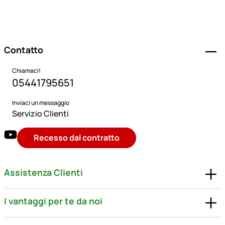
Piè di pagina
Contatto
Chiamaci!
05441795651
Inviaci un messaggio
Servizio Clienti
Recesso dal contratto
Assistenza Clienti
I vantaggi per te da noi