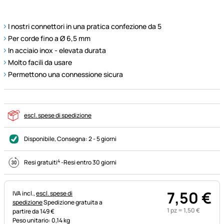
I nostri connettori in una pratica confezione da 5
Per corde fino a Ø 6,5 mm
In acciaio inox - elevata durata
Molto facili da usare
Permettono una connessione sicura
escl. spese di spedizione
Disponibile
, Consegna:
2 - 5 giorni
4
Resi gratuiti
-
Resi entro 30 giorni
7
,
50
€
Informazioni fiscali:
IVA incl.,
escl. spese di
spedizione
Spedizione gratuita a
1 pz =
1
,
50
€
partire da 149 €
Peso unitario: 0,14 kg