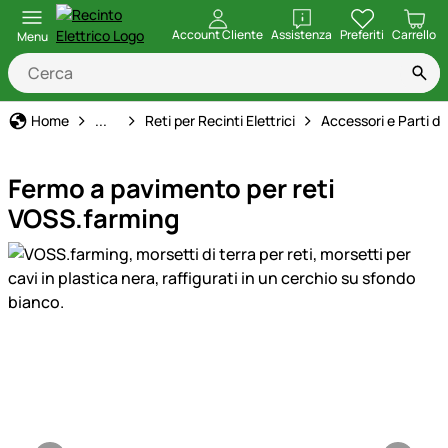
apri
Account Cliente
Assistenza
Preferiti
Carrello
Menu
Recinto Elettrico
Home
...
Reti per Recinti Elettrici
Accessori e Parti di
Fermo a pavimento per reti
VOSS.farming
Galleria prodotti