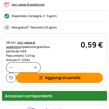
escl. spese di spedizione
Disponibile
, Consegna:
2 - 5 giorni
4
Resi gratuiti
-
Resi entro 30 giorni
0
,
59
€
Informazioni fiscali:
IVA incl.,
escl. spese di
spedizione
Spedizione gratuita a
partire da 149 €
Peso unitario: 0,01 kg
Articolo n°: 27224
Aggiungi al carrello
Accessori corrispondenti