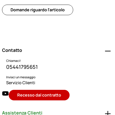
Domande riguardo l'articolo
Piè di pagina
Contatto
Chiamaci!
05441795651
Inviaci un messaggio
Servizio Clienti
Recesso dal contratto
Assistenza Clienti