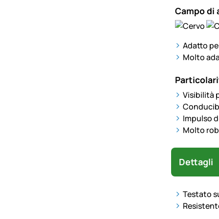
Campo di 
Adatto per
Molto adat
Particolari
Visibilità
Conducibi
Impulso di
Molto robu
Dettagli
Testato s
Resistent