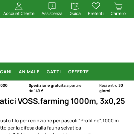
apri
apri
Account Cliente
Assistenza
Guida
Preferiti
Carrello
CANI
ANIMALE
GATTI
OFFERTE
.000
Spedizione gratuita
a partire
Resi entro
30
da 149 €
giorni
elvatici VOSS.farming 1000m, 3x0,25
sto filo per recinzione per pascoli "Profiline", 1000 m
to per la difesa dalla fauna selvatica