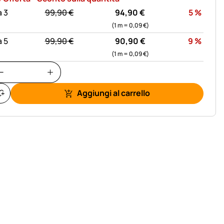
statt:
Scon
 3
99,
90
€
94,
90
€
5
%
(1 m =
0,
09
€
)
statt:
Scon
 5
99,
90
€
90,
90
€
9
%
(1 m =
0,
09
€
)
Aggiungi al carrello