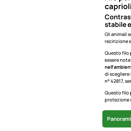
capriol
Contrast
stabile 
Gli animali 
recinzione el
Questo filo 
essere notat
nell'ambien
di scegliere 
n° 42817, se
Questo filo 
protezione 
Panorami