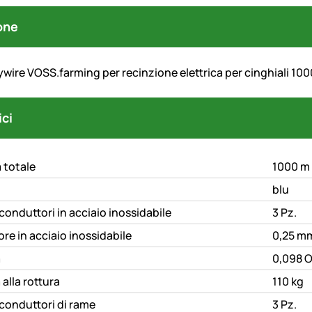
one
lywire
VOSS.farming
per recinzione elettrica per cinghiali 100
he Daten
ici
 totale
1000 m
blu
onduttori in acciaio inossidabile
3 Pz.
re in acciaio inossidabile
0,25 m
a
0,098 
alla rottura
110 kg
conduttori di rame
3 Pz.