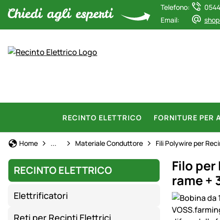
Telefono:
0544
Email:
shop
RECINTO ELETTRICO
FORNITURE PER 
Recinto Elettrico
Home
...
Materiale Conduttore
Fili Polywire per Reci
Filo per
RECINTO ELETTRICO
rame + 
Elettrificatori
Galleria prod
Reti per Recinti Elettrici