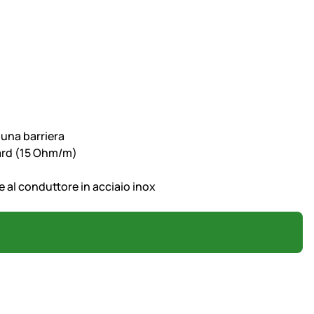
 una barriera
dard (15 Ohm/m)
 e al conduttore in acciaio inox