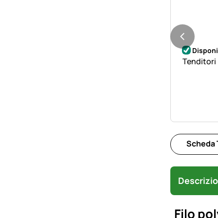
Disponi
Tenditori 
Scheda 
Descrizi
Filo po