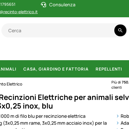
1795651
Consulenza
@recinto-elettrico.it
ANIMALI
CASA, GIARDINO E FATTORIA
REPELLENTI
Più di
750
nto Elettrico
clienti
 Recinzioni Elettriche per animali s
3x0,25 inox, blu
otti
Robu
Adat