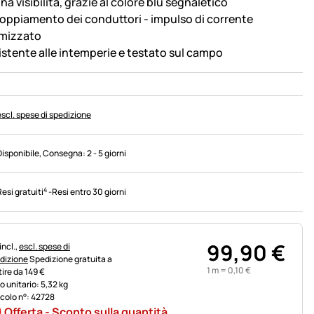
a visibilità, grazie al colore blu segnaletico
oppiamento dei conduttori - impulso di corrente
imizzato
istente alle intemperie e testato sul campo
escl. spese di spedizione
Disponibile
, Consegna:
2 - 5 giorni
4
Resi gratuiti
-
Resi entro 30 giorni
99
,
90
€
rmazioni fiscali:
incl.,
escl. spese di
dizione
Spedizione gratuita a
1 m =
0
,
10
€
tire da 149 €
o unitario: 5,32 kg
icolo n°: 42728
Offerta - Sconto sulla quantità