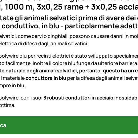
i, 1000 m, 3x0,25 rame + 3x0,25 accia
ate gli animali selvatici prima di avere dei 
e conduttivo, in blu - particolarmente adatt
selvatici, come cervi o cinghiali, possono causare danni in mol
ettrica di difesa dagli animali selvatici.
polywire blu per recinti elettrici è stato sviluppato specialm
o facilmente, inoltre il colore blu funge da ulteriore barriera
te naturale degli animali selvatici, pertanto, questo ha un
il materiale
conduttore in blu
per la difesa dagli animali selva
mpre in blu.
polywire, con i suoi
3 robusti conduttori in acciaio inossidab
ottima.
ca