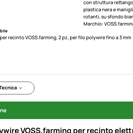
bile
per recinto VOSS.farming, 2 pz, per filo polywire fino a 3 mm
Tecnica
one
lywire
VOSS.farming
per recinto elettr