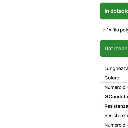
In dotazi
1x f
ilo po
Technisc
Dati tecn
Lunghezza
Colore
Numero di c
Ø Condutto
Resistenz
Resistenza 
Numero di 