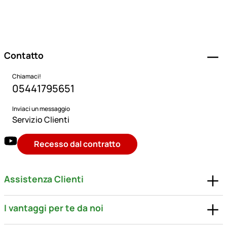
Piè di pagina
Contatto
Chiamaci!
05441795651
Inviaci un messaggio
Servizio Clienti
Recesso dal contratto
Assistenza Clienti
I vantaggi per te da noi