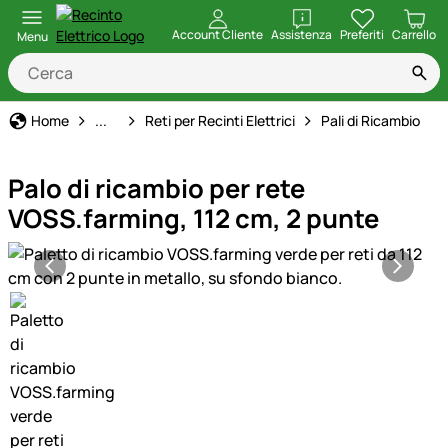
apri
Account Cliente
Assistenza
Preferiti
Carrello
Menu
Recinto Elettrico
Home
...
Reti per Recinti Elettrici
Pali di Ricambio
Palo di ricambio per rete
VOSS.farming, 112 cm, 2 punte
Galleria prodotti