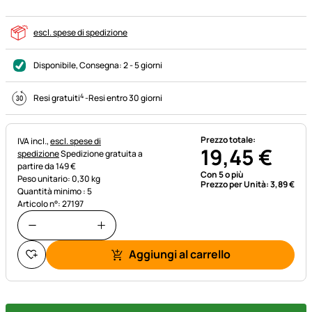
escl. spese di spedizione
Disponibile
, Consegna:
2 - 5 giorni
4
Resi gratuiti
-
Resi entro 30 giorni
Prezzo totale:
Informazioni fiscali:
IVA incl.,
escl. spese di
19
,
45
€
spedizione
Spedizione gratuita a
partire da 149 €
Con 5 o più
Peso unitario: 0,30 kg
Prezzo per Unità:
3
,
89
€
Quantità minimo : 5
Articolo n°: 27197
Aggiungi al carrello