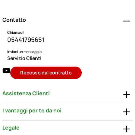
Piè di pagina
Contatto
Chiamaci!
05441795651
Inviaci un messaggio
Servizio Clienti
Recesso dal contratto
Assistenza Clienti
I vantaggi per te da noi
Legale