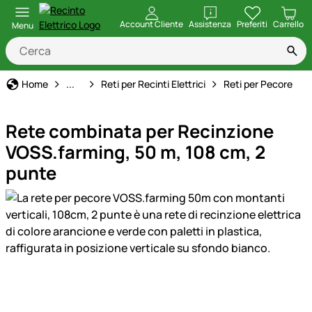
apri
Account Cliente
Assistenza
Preferiti
Carrello
Menu
Recinto Elettrico
Home
...
Reti per Recinti Elettrici
Reti per Pecore
Rete combinata per Recinzione
VOSS.farming, 50 m, 108 cm, 2
punte
Galleria prodotti