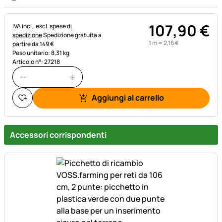
107
,
90
€
Informazioni fiscali:
IVA incl.,
escl. spese di
spedizione
Spedizione gratuita a
1 m =
2
,
16
€
partire da 149 €
Peso unitario: 8,31 kg
Articolo n°: 27218
Aggiungi al carrello
Accessori corrispondenti