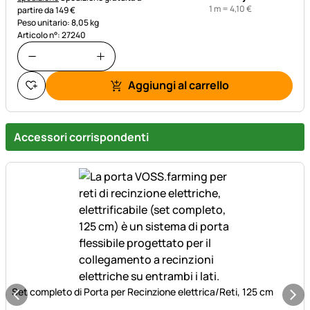
1 m =
4
,
10
€
partire da 149 €
Peso unitario: 8,05 kg
Articolo n°: 27240
Aggiungi al carrello
Accessori corrispondenti
Set completo di Porta per Recinzione elettrica/Reti, 125 cm