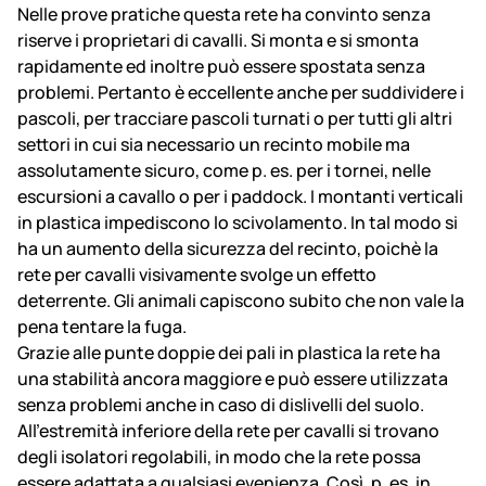
Nelle prove pratiche questa rete ha convinto senza
riserve i proprietari di cavalli. Si monta e si smonta
rapidamente ed inoltre può essere spostata senza
problemi. Pertanto è eccellente anche per suddividere i
pascoli, per tracciare pascoli turnati o per tutti gli altri
settori in cui sia necessario un recinto mobile ma
assolutamente sicuro, come p. es. per i tornei, nelle
escursioni a cavallo o per i paddock. I montanti verticali
in plastica impediscono lo scivolamento. In tal modo si
ha un aumento della sicurezza del recinto, poichè la
rete per cavalli visivamente svolge un effetto
deterrente. Gli animali capiscono subito che non vale la
pena tentare la fuga.
Grazie alle punte doppie dei pali in plastica la rete ha
una stabilità ancora maggiore e può essere utilizzata
senza problemi anche in caso di dislivelli del suolo.
All'estremità inferiore della rete per cavalli si trovano
degli isolatori regolabili, in modo che la rete possa
essere adattata a qualsiasi evenienza. Così, p. es. in