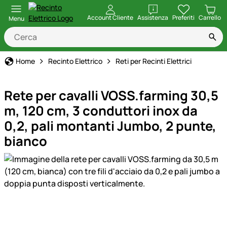
apri
Account Cliente
Assistenza
Preferiti
Carrello
Menu
Home
Recinto Elettrico
Reti per Recinti Elettrici
Rete per cavalli VOSS.farming 30,5
m, 120 cm, 3 conduttori inox da
0,2, pali montanti Jumbo, 2 punte,
bianco
Galleria prodotti