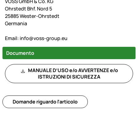
VOSS GmbH & Co. KG
Ohrstedt Bhf. Nord 5
25885 Wester-Ohrstedt
Germania
Email:
info@voss-group.eu
Documento
MANUALE D’USO e/o AVVERTENZE e/o
ISTRUZIONI DI SICUREZZA
Domande riguardo l'articolo
Piè di pagina