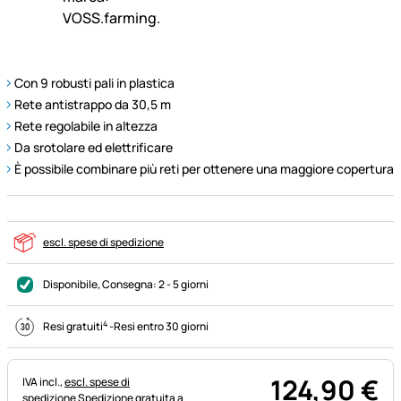
Con 9 robusti pali in plastica
Rete antistrappo da 30,5 m
Rete regolabile in altezza
Da srotolare ed elettrificare
È possibile combinare più reti per ottenere una maggiore copertura
escl. spese di spedizione
Disponibile
, Consegna:
2 - 5 giorni
4
Resi gratuiti
-
Resi entro 30 giorni
124
,
90
€
Informazioni fiscali:
IVA incl.,
escl. spese di
spedizione
Spedizione gratuita a