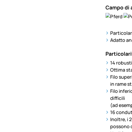
Campo di 
Particola
Adatto anc
Particolari
14 robust
Ottima sta
Filo super
in rame s
Filo infer
difficili
(ad esemp
16 condutt
Inoltre, i
possono qu