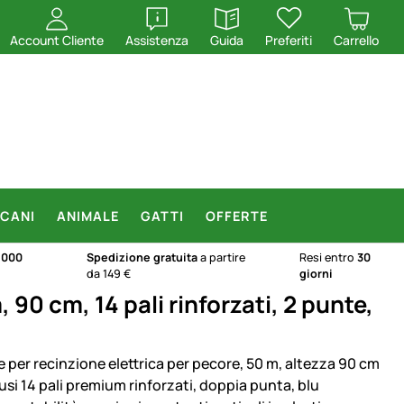
apri
apri
Account Cliente
Assistenza
Guida
Preferiti
Carrello
CANI
ANIMALE
GATTI
OFFERTE
.000
Spedizione gratuita
a partire
Resi entro
30
da 149 €
giorni
0 cm, 14 pali rinforzati, 2 punte,
e per recinzione elettrica per pecore, 50 m, altezza 90 cm
usi 14 pali premium rinforzati, doppia punta, blu