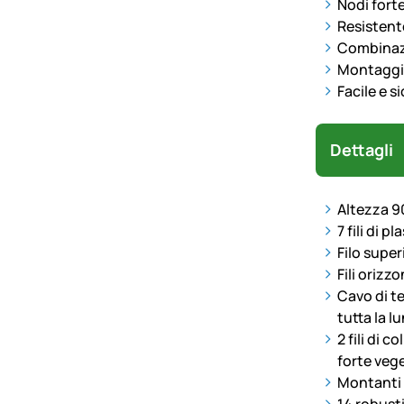
Nodi fort
Resistent
Combinazio
Montaggio
Facile e s
Dettagli
Altezza 9
7 fili di 
Filo super
Fili orizz
Cavo di te
tutta la l
2 fili di 
forte veg
Montanti v