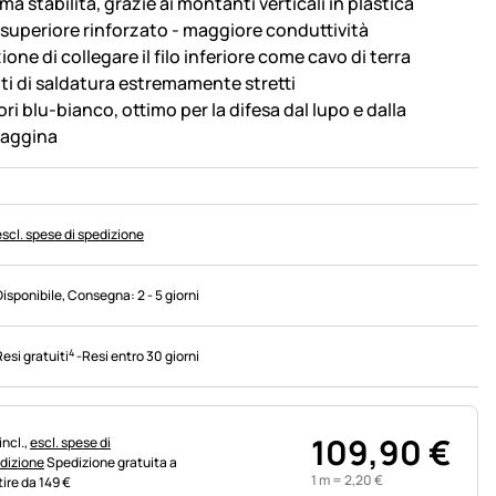
ma stabilità, grazie ai montanti verticali in plastica
o superiore rinforzato - maggiore conduttività
one di collegare il filo inferiore come cavo di terra
ti di saldatura estremamente stretti
ri blu-bianco, ottimo per la difesa dal lupo e dalla
vaggina
escl. spese di spedizione
Disponibile
, Consegna:
2 - 5 giorni
4
Resi gratuiti
-
Resi entro 30 giorni
109
,
90
€
rmazioni fiscali:
incl.,
escl. spese di
dizione
Spedizione gratuita a
1 m =
2
,
20
€
tire da 149 €