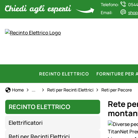
Telefono:
0544
Email:
shop
RECINTO ELETTRICO
FORNITURE PER 
Recinto Elettrico
Home
...
Reti per Recinti Elettrici
Reti per Pecore
Rete pe
RECINTO ELETTRICO
montant
Elettrificatori
Galleria prod
Reti per Recinti Elettrici