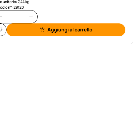
o unitario: 7,44 kg
icolo n°: 29120
Aggiungi al carrello