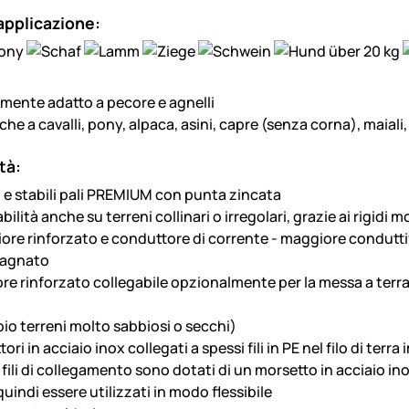
applicazione:
rmente adatto a pecore e agnelli
he a cavalli, pony, alpaca, asini, capre (senza corna), maiali, c
tà:
i e stabili pali PREMIUM con punta zincata
bilità anche su terreni collinari o irregolari, grazie ai rigidi m
iore rinforzato e conduttore di corrente - maggiore conduttiv
tagnato
iore rinforzato collegabile opzionalmente per la messa a terra
io terreni molto sabbiosi o secchi)
ori in acciaio inox collegati a spessi fili in PE nel filo di ter
 2 fili di collegamento sono dotati di un morsetto in acciaio in
indi essere utilizzati in modo flessibile