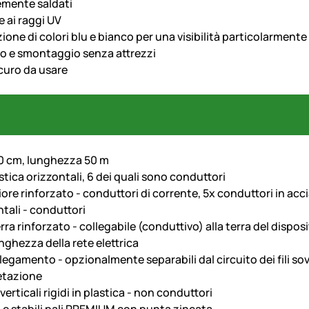
emente saldati
e ai raggi UV
ne di colori blu e bianco per una visibilità particolarmente 
 e smontaggio senza attrezzi
icuro da usare
0 cm, lunghezza 50 m
plastica orizzontali, 6 dei quali sono conduttori
iore rinforzato - conduttori di corrente, 5x conduttori in acc
ontali - conduttori
rra rinforzato - collegabile (conduttivo) alla terra del dispo
unghezza della rete elettrica
collegamento - opzionalmente separabili dal circuito dei fili s
etazione
erticali rigidi in plastica - non conduttori