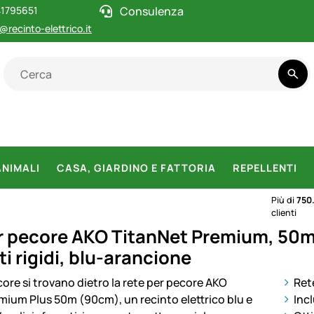
1795651
Consulenza
@recinto-elettrico.it
ANIMALI
CASA, GIARDINO E FATTORIA
REPELLENTI
Più di
750
clienti
r pecore AKO TitanNet Premium, 50m, 9
i rigidi, blu-arancione
otti
Ret
Incl