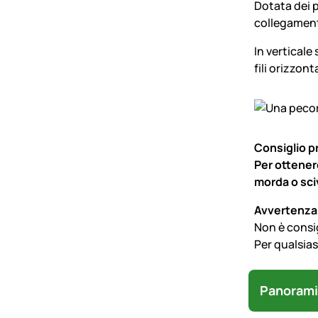
Dotata dei p
collegamento
In verticale
fili orizzon
Consiglio p
Per ottenere
morda o sciv
Avvertenza
Non è consig
Per qualsias
Panorami