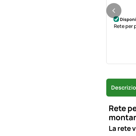
Disponi
Rete per 
Descrizi
Rete pe
montant
La rete 