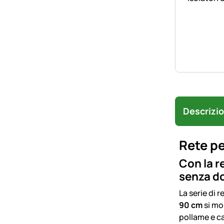
Descrizi
Rete pe
Con la r
senza do
La serie di r
90 cm
si mo
pollame e c