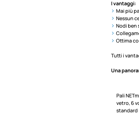
I vantaggi:
Mai più pa
Nessun ce
Nodi ben s
Collegam
Ottima co
Tutti i vanta
Una panoram
Pali NETma
vetro, 6 vo
standard 