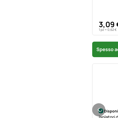
3
,
09
1 pz =
0
,
62
€
Spesso ac
Disponi
Isolatori 