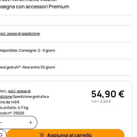
segna con accessori Premium
escl. spese di spedizione
Disponibile
, Consegna:
2 - 5 giorni
4
Resi gratuiti
-
Resi entro 30 giorni
54
,
90
€
rmazioni fiscali:
incl.,
escl. spese di
dizione
Spedizione gratuita a
1 m =
2
,
20
€
tire da 149 €
o unitario: 4,11 kg
icolo n°: 29226
Aggiungi al carrello