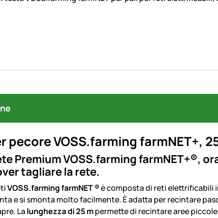
one
r pecore VOSS.farming farmNET+, 25 m
ete Premium VOSS.farming farmNET+®, ora è
ver tagliare la rete.
eti
VOSS.farming farmNET ®
è composta di reti elettrificabili 
nta e si smonta molto facilmente. È adatta per recintare pascol
apre. La
lunghezza di 25 m
permette di recintare aree piccole 