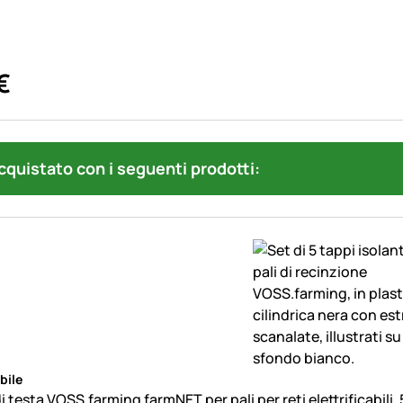
€
quistato con i seguenti prodotti:
bile
di testa VOSS.farming farmNET per pali per reti elettrificabili, 