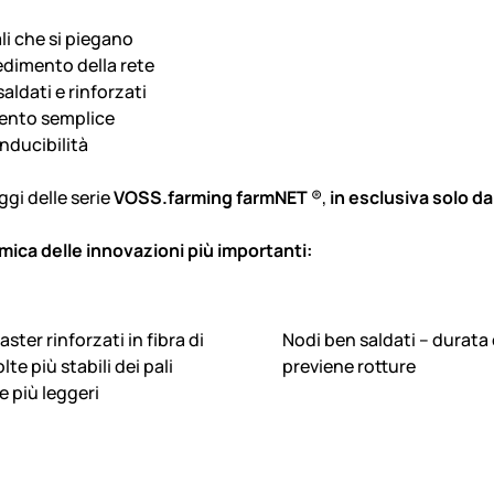
li che si piegano
dimento della rete
aldati e rinforzati
ento semplice
nducibilità
ggi delle serie
VOSS.farming farmNET
®,
in esclusiva solo da
ica delle innovazioni più importanti:
ster rinforzati in fibra di
Nodi ben saldati – durata
lte più stabili dei pali
previene rotture
e più leggeri