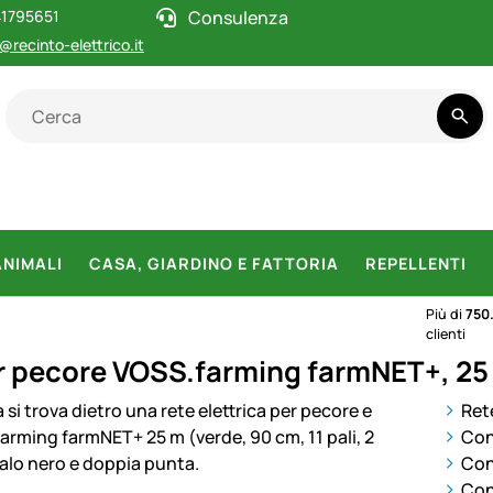
1795651
Consulenza
@recinto-elettrico.it
ANIMALI
CASA, GIARDINO E FATTORIA
REPELLENTI
Più di
750
clienti
r pecore VOSS.farming farmNET+, 25 m
otti
Ret
Con
Con 
Con 