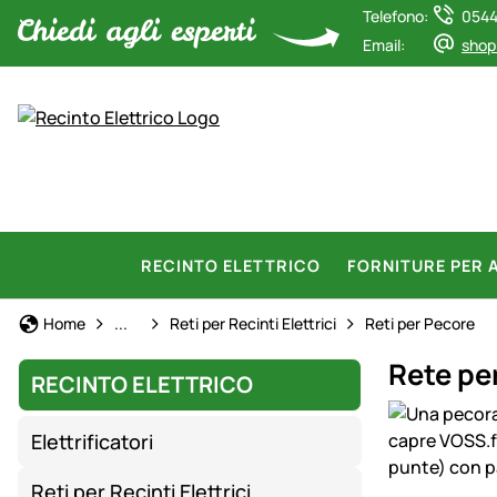
Telefono:
0544
Email:
shop
RECINTO ELETTRICO
FORNITURE PER 
Recinto Elettrico
Home
...
Reti per Recinti Elettrici
Reti per Pecore
Rete pe
RECINTO ELETTRICO
Galleria prod
Elettrificatori
Reti per Recinti Elettrici