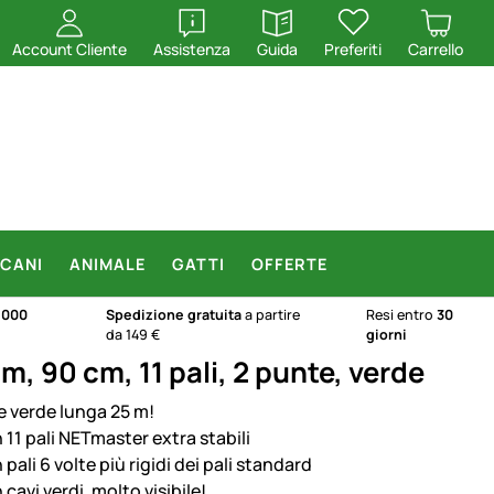
apri
apri
Account Cliente
Assistenza
Guida
Preferiti
Carrello
CANI
ANIMALE
GATTI
OFFERTE
.000
Spedizione gratuita
a partire
Resi entro
30
da 149 €
giorni
, 90 cm, 11 pali, 2 punte, verde
e verde lunga 25 m!
 11 pali NETmaster extra stabili
pali 6 volte più rigidi dei pali standard
cavi verdi, molto visibile!