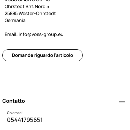
Ohrstedt Bhf. Nord 5
25885 Wester-Ohrstedt
Germania
Email:
info@voss-group.eu
Domande riguardo l'articolo
Piè di pagina
Contatto
Chiamaci!
05441795651