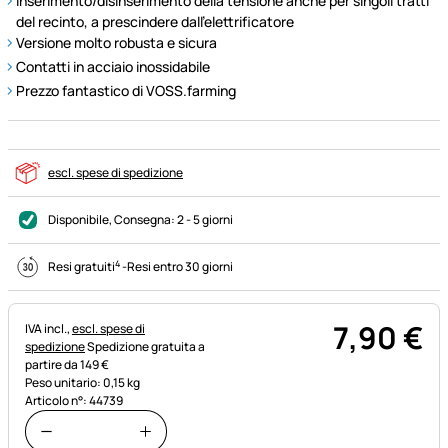
Inserimento/disinserimento della tensione anche per singoli tratti
del recinto, a prescindere dall’elettrificatore
Versione molto robusta e sicura
Contatti in acciaio inossidabile
Prezzo fantastico di VOSS.farming
escl. spese di spedizione
Disponibile
, Consegna:
2 - 5 giorni
4
Resi gratuiti
-
Resi entro 30 giorni
7
,
90
€
Informazioni fiscali:
IVA incl.,
escl. spese di
spedizione
Spedizione gratuita a
partire da 149 €
Peso unitario: 0,15 kg
Articolo n°: 44739