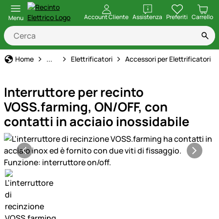
apri
Account Cliente
Assistenza
Preferiti
Carrello
Menu
Recinto Elettrico
Home
...
Elettrificatori
Accessori per Elettrificatori
Interruttore per recinto
VOSS.farming, ON/OFF, con
contatti in acciaio inossidabile
Galleria prodotti