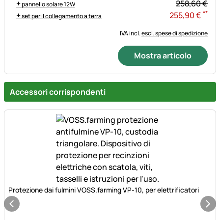
+
258,
60
€
pannello solare 12W
**
+
255
,
90
€
set per il collegamento a terra
IVA incl.
escl. spese di spedizione
Mostra articolo
Accessori corrispondenti
Protezione dai fulmini VOSS.farming VP-10, per elettrificatori