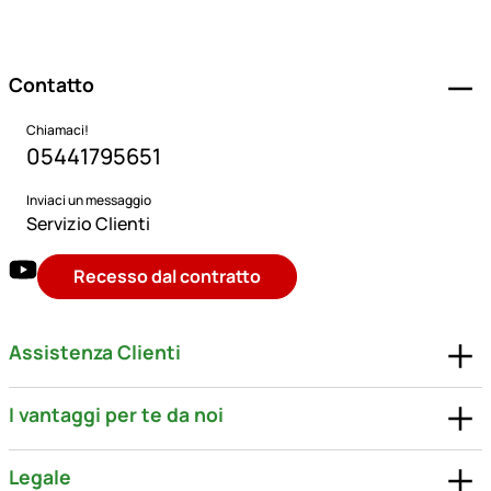
Piè di pagina
Contatto
Chiamaci!
05441795651
Inviaci un messaggio
Servizio Clienti
Recesso dal contratto
Assistenza Clienti
I vantaggi per te da noi
Legale