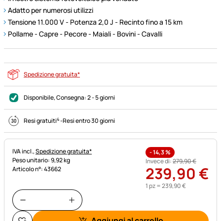
Adatto per numerosi utilizzi
Tensione 11.000 V - Potenza 2,0 J - Recinto fino a 15 km
Pollame - Capre - Pecore - Maiali - Bovini - Cavalli
Spedizione gratuita*
Disponibile
, Consegna:
2 - 5 giorni
4
Resi gratuiti
-
Resi entro 30 giorni
Informazioni fiscali:
IVA incl.,
Spedizione gratuita*
-
14,3
%
Peso unitario: 9,92 kg
Invece di:
279
,
90
€
239
,
90
€
Articolo n°: 43662
1 pz =
239
,
90
€
Aggiungi al carrello