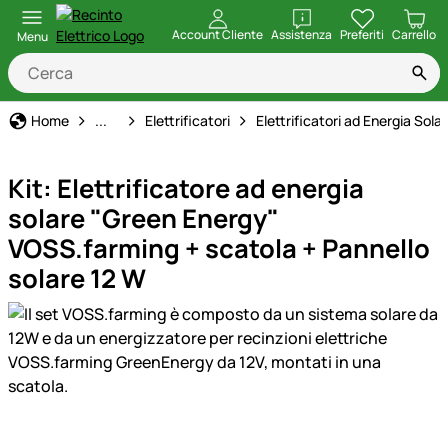
apri
Account Cliente
Assistenza
Preferiti
Carrello
Menu
Recinto Elettrico
Home
...
Elettrificatori
Elettrificatori ad Energia Sola
Kit: Elettrificatore ad energia
solare "Green Energy"
VOSS.farming + scatola + Pannello
solare 12 W
Galleria prodotti